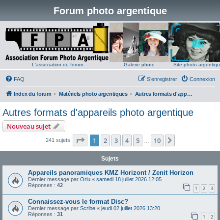
Forum photo argentique
L'association du forum
Galerie photo
Site photo argentiq
FAQ
S’enregistrer
Connexion
Index du forum
Matériels photo argentiques
Autres formats d'appareils photo argentique
Autres formats d'appareils photo argentique
Nouveau sujet
Page
1
sur
10
1
2
3
4
5
10
Suivante
241 sujets
…
Sujets
Appareils panoramiques KMZ Horizont / Zenit Horizon
Dernier message par
Oriu
«
samedi 18 juillet 2026 12:05
Réponses :
42
1
2
3
Connaissez-vous le format Disc?
Dernier message par
Scribe
«
jeudi 02 juillet 2026 13:20
Réponses :
31
1
2