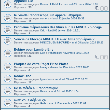
Appareil 110
Dernier message par
Renaud LÄMMLI
«
mercredi 27 mars 2024 19:05
Réponses :
36
1
2
le Simda Panorascope, un appareil atypique
Dernier message par
numérix
«
lundi 22 janvier 2024 20:32
Réponses :
12
Problème d'épaisseurs des films sur les MINOX - blocage
Dernier message par
Oriu
«
lundi 08 janvier 2024 19:31
Réponses :
9
Soucis de blocage MINOX LX avec films trop épais ?
Dernier message par
MINOXSUBMINIATURE
«
lundi 08 janvier 2024 15:23
Bobine pour Lumière Eljy
Dernier message par
Geo
«
vendredi 03 novembre 2023 13:02
Réponses :
21
1
2
Plaques de verre Paget Prize Plates
Dernier message par
Lexay
«
dimanche 15 octobre 2023 10:03
Réponses :
6
Kodak Disc
Dernier message par
lignesbois
«
vendredi 05 mai 2023 18:32
Réponses :
17
De la stéréo au Panoramique
Dernier message par
Havoc
«
lundi 01 mai 2023 11:04
Réponses :
7
avez vous déjà vu ça
Dernier message par
Guile
«
mardi 15 novembre 2022 22:02
Réponses :
4