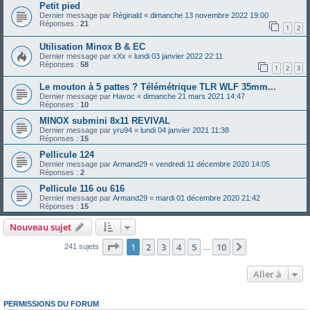
Petit pied
Dernier message par
Réginald
«
dimanche 13 novembre 2022 19:00
Réponses :
21
1
2
Utilisation Minox B & EC
Dernier message par
xXx
«
lundi 03 janvier 2022 22:11
Réponses :
58
1
2
3
Le mouton à 5 pattes ? Télémétrique TLR WLF 35mm...
Dernier message par
Havoc
«
dimanche 21 mars 2021 14:47
Réponses :
10
MINOX submini 8x11 REVIVAL
Dernier message par
yru94
«
lundi 04 janvier 2021 11:38
Réponses :
15
Pellicule 124
Dernier message par
Armand29
«
vendredi 11 décembre 2020 14:05
Réponses :
2
Pellicule 116 ou 616
Dernier message par
Armand29
«
mardi 01 décembre 2020 21:42
Réponses :
15
Nouveau sujet
Page
1
sur
10
1
2
3
4
5
10
Suivante
241 sujets
…
Aller à
PERMISSIONS DU FORUM