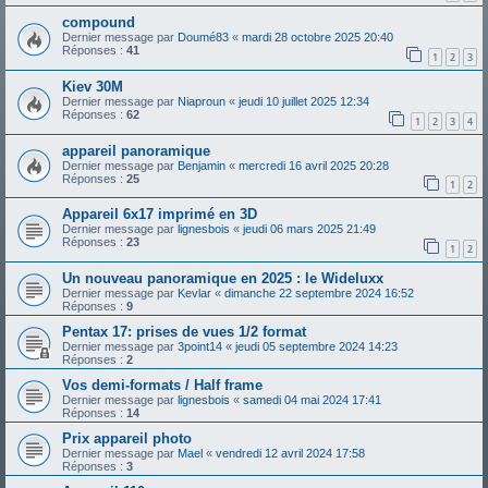
compound
Dernier message par
Doumé83
«
mardi 28 octobre 2025 20:40
Réponses :
41
1
2
3
Kiev 30M
Dernier message par
Niaproun
«
jeudi 10 juillet 2025 12:34
Réponses :
62
1
2
3
4
appareil panoramique
Dernier message par
Benjamin
«
mercredi 16 avril 2025 20:28
Réponses :
25
1
2
Appareil 6x17 imprimé en 3D
Dernier message par
lignesbois
«
jeudi 06 mars 2025 21:49
Réponses :
23
1
2
Un nouveau panoramique en 2025 : le Wideluxx
Dernier message par
Kevlar
«
dimanche 22 septembre 2024 16:52
Réponses :
9
Pentax 17: prises de vues 1/2 format
Dernier message par
3point14
«
jeudi 05 septembre 2024 14:23
Réponses :
2
Vos demi-formats / Half frame
Dernier message par
lignesbois
«
samedi 04 mai 2024 17:41
Réponses :
14
Prix appareil photo
Dernier message par
Mael
«
vendredi 12 avril 2024 17:58
Réponses :
3