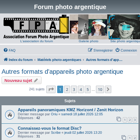
Forum photo argentique
L'association du forum
Galerie photo
Site photo argentiq
FAQ
S’enregistrer
Connexion
Index du forum
Matériels photo argentiques
Autres formats d'appareils photo argentique
Autres formats d'appareils photo argentique
Nouveau sujet
Page
1
sur
10
1
2
3
4
5
10
Suivante
241 sujets
…
Sujets
Appareils panoramiques KMZ Horizont / Zenit Horizon
Dernier message par
Oriu
«
samedi 18 juillet 2026 12:05
Réponses :
42
1
2
3
Connaissez-vous le format Disc?
Dernier message par
Scribe
«
jeudi 02 juillet 2026 13:20
Réponses :
31
1
2