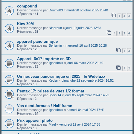
compound
Dernier message par
Doumé83
«
mardi 28 octobre 2025 20:40
Réponses :
41
1
2
3
Kiev 30M
Dernier message par
Niaproun
«
jeudi 10 juillet 2025 12:34
Réponses :
62
1
2
3
4
appareil panoramique
Dernier message par
Benjamin
«
mercredi 16 avril 2025 20:28
Réponses :
25
1
2
Appareil 6x17 imprimé en 3D
Dernier message par
lignesbois
«
jeudi 06 mars 2025 21:49
Réponses :
23
1
2
Un nouveau panoramique en 2025 : le Wideluxx
Dernier message par
Kevlar
«
dimanche 22 septembre 2024 16:52
Réponses :
9
Pentax 17: prises de vues 1/2 format
Dernier message par
3point14
«
jeudi 05 septembre 2024 14:23
Réponses :
2
Vos demi-formats / Half frame
Dernier message par
lignesbois
«
samedi 04 mai 2024 17:41
Réponses :
14
Prix appareil photo
Dernier message par
Mael
«
vendredi 12 avril 2024 17:58
Réponses :
3