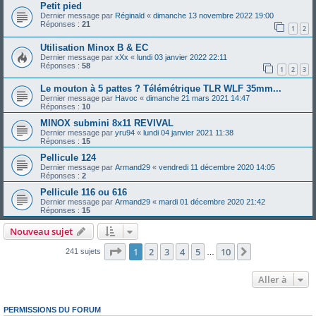
Petit pied
Dernier message par
Réginald
«
dimanche 13 novembre 2022 19:00
Réponses :
21
1
2
Utilisation Minox B & EC
Dernier message par
xXx
«
lundi 03 janvier 2022 22:11
Réponses :
58
1
2
3
Le mouton à 5 pattes ? Télémétrique TLR WLF 35mm...
Dernier message par
Havoc
«
dimanche 21 mars 2021 14:47
Réponses :
10
MINOX submini 8x11 REVIVAL
Dernier message par
yru94
«
lundi 04 janvier 2021 11:38
Réponses :
15
Pellicule 124
Dernier message par
Armand29
«
vendredi 11 décembre 2020 14:05
Réponses :
2
Pellicule 116 ou 616
Dernier message par
Armand29
«
mardi 01 décembre 2020 21:42
Réponses :
15
Nouveau sujet
Page
1
sur
10
1
2
3
4
5
10
Suivante
241 sujets
…
Aller à
PERMISSIONS DU FORUM