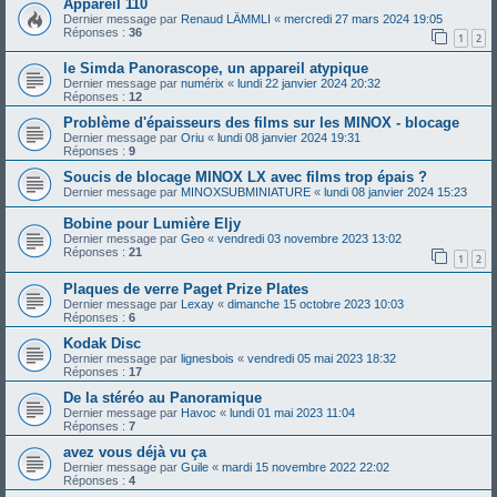
Appareil 110
Dernier message par
Renaud LÄMMLI
«
mercredi 27 mars 2024 19:05
Réponses :
36
1
2
le Simda Panorascope, un appareil atypique
Dernier message par
numérix
«
lundi 22 janvier 2024 20:32
Réponses :
12
Problème d'épaisseurs des films sur les MINOX - blocage
Dernier message par
Oriu
«
lundi 08 janvier 2024 19:31
Réponses :
9
Soucis de blocage MINOX LX avec films trop épais ?
Dernier message par
MINOXSUBMINIATURE
«
lundi 08 janvier 2024 15:23
Bobine pour Lumière Eljy
Dernier message par
Geo
«
vendredi 03 novembre 2023 13:02
Réponses :
21
1
2
Plaques de verre Paget Prize Plates
Dernier message par
Lexay
«
dimanche 15 octobre 2023 10:03
Réponses :
6
Kodak Disc
Dernier message par
lignesbois
«
vendredi 05 mai 2023 18:32
Réponses :
17
De la stéréo au Panoramique
Dernier message par
Havoc
«
lundi 01 mai 2023 11:04
Réponses :
7
avez vous déjà vu ça
Dernier message par
Guile
«
mardi 15 novembre 2022 22:02
Réponses :
4