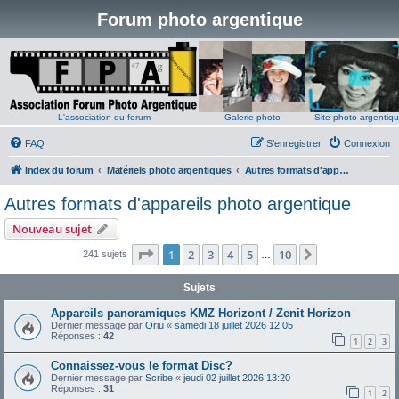
Forum photo argentique
L'association du forum
Galerie photo
Site photo argentiq
FAQ
S’enregistrer
Connexion
Index du forum
Matériels photo argentiques
Autres formats d'appareils photo argentique
Autres formats d'appareils photo argentique
Nouveau sujet
Page
1
sur
10
1
2
3
4
5
10
Suivante
241 sujets
…
Sujets
Appareils panoramiques KMZ Horizont / Zenit Horizon
Dernier message par
Oriu
«
samedi 18 juillet 2026 12:05
Réponses :
42
1
2
3
Connaissez-vous le format Disc?
Dernier message par
Scribe
«
jeudi 02 juillet 2026 13:20
Réponses :
31
1
2