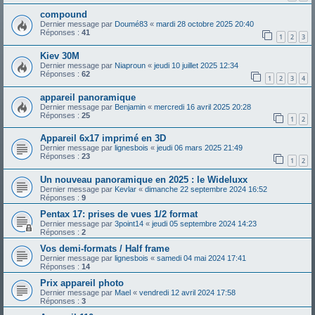
compound
Dernier message par
Doumé83
«
mardi 28 octobre 2025 20:40
Réponses :
41
1
2
3
Kiev 30M
Dernier message par
Niaproun
«
jeudi 10 juillet 2025 12:34
Réponses :
62
1
2
3
4
appareil panoramique
Dernier message par
Benjamin
«
mercredi 16 avril 2025 20:28
Réponses :
25
1
2
Appareil 6x17 imprimé en 3D
Dernier message par
lignesbois
«
jeudi 06 mars 2025 21:49
Réponses :
23
1
2
Un nouveau panoramique en 2025 : le Wideluxx
Dernier message par
Kevlar
«
dimanche 22 septembre 2024 16:52
Réponses :
9
Pentax 17: prises de vues 1/2 format
Dernier message par
3point14
«
jeudi 05 septembre 2024 14:23
Réponses :
2
Vos demi-formats / Half frame
Dernier message par
lignesbois
«
samedi 04 mai 2024 17:41
Réponses :
14
Prix appareil photo
Dernier message par
Mael
«
vendredi 12 avril 2024 17:58
Réponses :
3