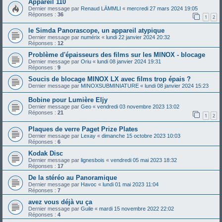
Appareil 110
Dernier message par
Renaud LÄMMLI
«
mercredi 27 mars 2024 19:05
Réponses :
36
1
2
le Simda Panorascope, un appareil atypique
Dernier message par
numérix
«
lundi 22 janvier 2024 20:32
Réponses :
12
Problème d'épaisseurs des films sur les MINOX - blocage
Dernier message par
Oriu
«
lundi 08 janvier 2024 19:31
Réponses :
9
Soucis de blocage MINOX LX avec films trop épais ?
Dernier message par
MINOXSUBMINIATURE
«
lundi 08 janvier 2024 15:23
Bobine pour Lumière Eljy
Dernier message par
Geo
«
vendredi 03 novembre 2023 13:02
Réponses :
21
1
2
Plaques de verre Paget Prize Plates
Dernier message par
Lexay
«
dimanche 15 octobre 2023 10:03
Réponses :
6
Kodak Disc
Dernier message par
lignesbois
«
vendredi 05 mai 2023 18:32
Réponses :
17
De la stéréo au Panoramique
Dernier message par
Havoc
«
lundi 01 mai 2023 11:04
Réponses :
7
avez vous déjà vu ça
Dernier message par
Guile
«
mardi 15 novembre 2022 22:02
Réponses :
4