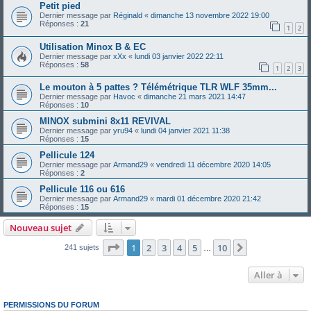
Petit pied
Dernier message par
Réginald
«
dimanche 13 novembre 2022 19:00
Réponses :
21
1
2
Utilisation Minox B & EC
Dernier message par
xXx
«
lundi 03 janvier 2022 22:11
Réponses :
58
1
2
3
Le mouton à 5 pattes ? Télémétrique TLR WLF 35mm...
Dernier message par
Havoc
«
dimanche 21 mars 2021 14:47
Réponses :
10
MINOX submini 8x11 REVIVAL
Dernier message par
yru94
«
lundi 04 janvier 2021 11:38
Réponses :
15
Pellicule 124
Dernier message par
Armand29
«
vendredi 11 décembre 2020 14:05
Réponses :
2
Pellicule 116 ou 616
Dernier message par
Armand29
«
mardi 01 décembre 2020 21:42
Réponses :
15
Nouveau sujet
Page
1
sur
10
1
2
3
4
5
10
Suivante
241 sujets
…
Aller à
PERMISSIONS DU FORUM