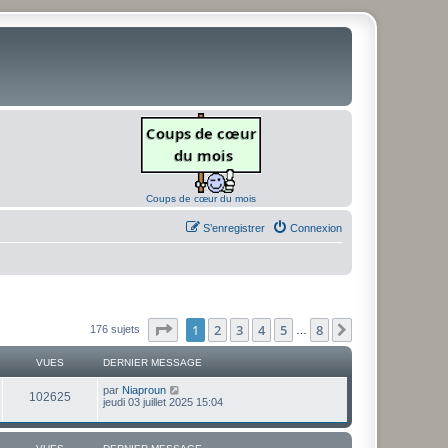
Coups de cœur du mois
S’enregistrer
Connexion
Page
1
sur
8
1
2
3
4
5
8
Suivante
176 sujets
…
VUES
DERNIER MESSAGE
D
par
Niaproun
V
102625
e
jeudi 03 juillet 2025 15:04
r
u
n
i
e