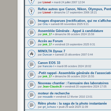
par
Lionel
»
mardi 24 juillet 2007 12:04
Reflex autres que Canon, Nikon, Olympus, Pen
par
Lionel
»
dimanche 17 septembre 2006 18:21
Images disparues (rectification, qui ne s'affiche
par
Oriu
»
samedi 08 novembre 2025 9:21
Assemblée Générale - Appel à candidature
par
jmk_17
»
dimanche 06 octobre 2024 15:59
Accès au Forum
par
jmk_17
»
vendredi 19 septembre 2025 9:31
MINOLTA Dynax 7
par
Duncan
»
samedi 15 décembre 2007 0:44
Canon EOS 33
par
francois-l
»
mardi 08 octobre 2024 18:02
-Petit rappel- Assemblée générale de l'associat
par
jmk_17
»
dimanche 06 octobre 2024 15:55
Nouveau chantier : l'annuaire des laboratoires
par
Jean-Claude.B
»
vendredi 20 septembre 2024 17:05
moteur de recherche
par
mouadib
»
vendredi 12 février 2010 13:01
Rétro photo : la saga de la photo instantanée
par
grl_schuss
»
jeudi 29 août 2024 11:09