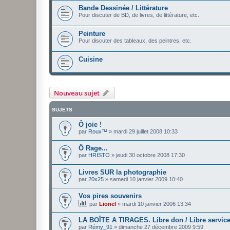
Bande Dessinée / Littérature
Pour discuter de BD, de livres, de littérature, etc.
Peinture
Pour discuter des tableaux, des peintres, etc.
Cuisine
Nouveau sujet
SUJETS
Ô joie !
par
Roux™
»
mardi 29 juillet 2008 10:33
Ô Rage...
par
HRISTO
»
jeudi 30 octobre 2008 17:30
Livres SUR la photographie
par
20x25
»
samedi 10 janvier 2009 10:40
Vos pires souvenirs
par
Lionel
»
mardi 10 janvier 2006 13:34
LA BOÎTE A TIRAGES. Libre don / Libre servic
par
Rémy_91
»
dimanche 27 décembre 2009 9:59