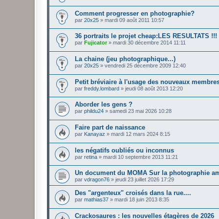
Comment progresser en photographie?
par
20x25
»
mardi 09 août 2011 10:57
36 portraits le projet cheap:LES RESULTATS !!!
par
Fujicator
»
mardi 30 décembre 2014 11:11
La chaine (jeu photographique...)
par
20x25
»
vendredi 25 décembre 2009 12:40
Petit bréviaire à l'usage des nouveaux membre
par
freddy.lombard
»
jeudi 08 août 2013 12:20
Aborder les gens ?
par
phildu24
»
samedi 23 mai 2026 10:28
Faire part de naissance
par
Kanayaz
»
mardi 12 mars 2024 8:15
les négatifs oubliés ou inconnus
par
retina
»
mardi 10 septembre 2013 11:21
Un document du MOMA Sur la photographie am
par
vdragon76
»
jeudi 23 juillet 2026 17:29
Des "argenteux" croisés dans la rue....
par
mathias37
»
mardi 18 juin 2013 8:35
Crackosaures : les nouvelles étagères de 2026