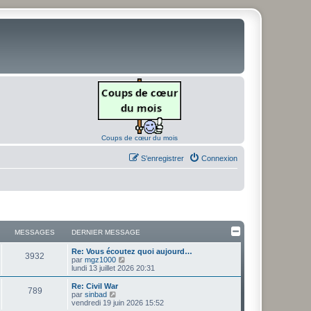
Coups de cœur du mois
S’enregistrer
Connexion
MESSAGES
DERNIER MESSAGE
D
Re: Vous écoutez quoi aujourd…
M
3932
e
V
par
mgz1000
r
o
lundi 13 juillet 2026 20:31
e
n
i
i
r
D
Re: Civil War
M
789
s
e
l
e
V
par
sinbad
r
e
r
o
vendredi 19 juin 2026 15:52
e
s
m
d
n
i