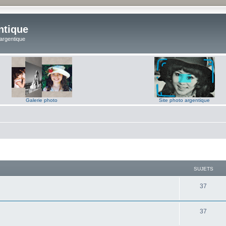
ntique
 argentique
Galerie photo
Site photo argentique
SUJETS
S
37
u
S
37
j
u
e