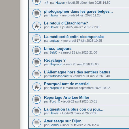
par
Havoc
»
jeudi 25 décembre 2025 14:50
photographier dans les gares belges...
par
Havoc
»
mercredi 24 juin 2026 11:25
Le retour d'Ektachrome?
par
Havoc
»
jeudi 05 janvier 2017 21:06
La médiocrité enfin récompensée
par
antipatr
»
mercredi 17 juin 2026 10:25
Linux, toujours
par
SebC
»
samedi 13 juin 2026 21:00
Recyclage ?
par
Niaproun
»
jeudi 28 mai 2026 15:06
L'Allemagne hors des sentiers battus
par
wilfriedscomet
»
vendredi 01 mai 2026 9:40
Pourquoi tant de matériel
par
Niaproun
»
mardi 09 septembre 2025 10:22
Reportage Arte Lee Miller
par
ilford_X
»
jeudi 02 avril 2026 13:01
La question la plus con du jour...
par
Havoc
»
lundi 09 mars 2026 21:35
Atterissage sur Dijon
par
Bandol
»
lundi 09 février 2026 15:37