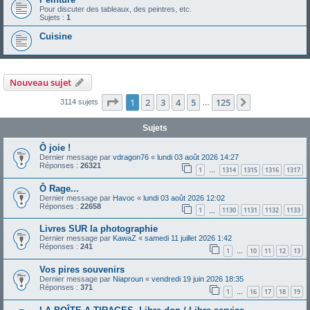
Pour discuter des tableaux, des peintres, etc.
Sujets :
1
Cuisine
Nouveau sujet
Page
1
sur
125
1
2
3
4
5
125
Suivante
3114 sujets
…
Sujets
Ô joie !
Dernier message par
vdragon76
«
lundi 03 août 2026 14:27
Réponses :
26321
1
1314
1315
1316
1317
…
Ô Rage...
Dernier message par
Havoc
«
lundi 03 août 2026 12:02
Réponses :
22658
1
1130
1131
1132
1133
…
Livres SUR la photographie
Dernier message par
KawaZ
«
samedi 11 juillet 2026 1:42
Réponses :
241
1
10
11
12
13
…
Vos pires souvenirs
Dernier message par
Niaproun
«
vendredi 19 juin 2026 18:35
Réponses :
371
1
16
17
18
19
…