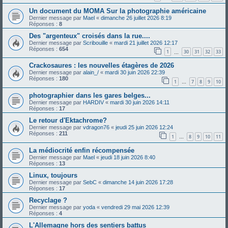
Un document du MOMA Sur la photographie américaine
Dernier message par
Mael
«
dimanche 26 juillet 2026 8:19
Réponses :
8
Des "argenteux" croisés dans la rue....
Dernier message par
Scribouille
«
mardi 21 juillet 2026 12:17
Réponses :
654
1
30
31
32
33
…
Crackosaures : les nouvelles étagères de 2026
Dernier message par
alain_/
«
mardi 30 juin 2026 22:39
Réponses :
180
1
7
8
9
10
…
photographier dans les gares belges...
Dernier message par
HARDIV
«
mardi 30 juin 2026 14:11
Réponses :
17
Le retour d'Ektachrome?
Dernier message par
vdragon76
«
jeudi 25 juin 2026 12:24
Réponses :
211
1
8
9
10
11
…
La médiocrité enfin récompensée
Dernier message par
Mael
«
jeudi 18 juin 2026 8:40
Réponses :
13
Linux, toujours
Dernier message par
SebC
«
dimanche 14 juin 2026 17:28
Réponses :
17
Recyclage ?
Dernier message par
yoda
«
vendredi 29 mai 2026 12:39
Réponses :
4
L'Allemagne hors des sentiers battus