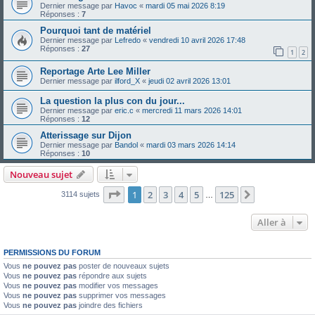
Dernier message par
Havoc
«
mardi 05 mai 2026 8:19
Réponses :
7
Pourquoi tant de matériel
Dernier message par
Lefredo
«
vendredi 10 avril 2026 17:48
Réponses :
27
1
2
Reportage Arte Lee Miller
Dernier message par
ilford_X
«
jeudi 02 avril 2026 13:01
La question la plus con du jour...
Dernier message par
eric.c
«
mercredi 11 mars 2026 14:01
Réponses :
12
Atterissage sur Dijon
Dernier message par
Bandol
«
mardi 03 mars 2026 14:14
Réponses :
10
Nouveau sujet
Page
1
sur
125
1
2
3
4
5
125
Suivante
3114 sujets
…
Aller à
PERMISSIONS DU FORUM
Vous
ne pouvez pas
poster de nouveaux sujets
Vous
ne pouvez pas
répondre aux sujets
Vous
ne pouvez pas
modifier vos messages
Vous
ne pouvez pas
supprimer vos messages
Vous
ne pouvez pas
joindre des fichiers