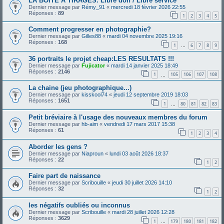
LA BOÎTE A TIRAGES. Libre don / Libre service
Dernier message par
Rémy_91
«
mercredi 18 février 2026 22:55
Réponses :
89
1
2
3
4
5
Comment progresser en photographie?
Dernier message par
Gilles88
«
mardi 04 novembre 2025 19:16
Réponses :
168
1
6
7
8
9
…
36 portraits le projet cheap:LES RESULTATS !!!
Dernier message par
Fujicator
«
mardi 14 janvier 2025 18:49
Réponses :
2146
1
105
106
107
108
…
La chaine (jeu photographique...)
Dernier message par
kisskool74
«
jeudi 12 septembre 2019 18:03
Réponses :
1651
1
80
81
82
83
…
Petit bréviaire à l'usage des nouveaux membres du forum
Dernier message par
hb-aim
«
vendredi 17 mars 2017 15:38
Réponses :
61
1
2
3
4
Aborder les gens ?
Dernier message par
Niaproun
«
lundi 03 août 2026 18:37
Réponses :
22
1
2
Faire part de naissance
Dernier message par
Scribouille
«
jeudi 30 juillet 2026 14:10
Réponses :
32
1
2
les négatifs oubliés ou inconnus
Dernier message par
Scribouille
«
mardi 28 juillet 2026 12:28
Réponses :
3629
1
179
180
181
182
…