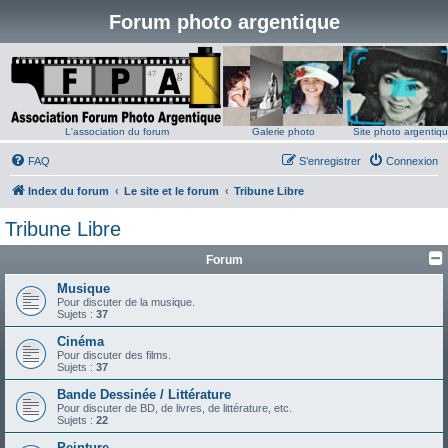
Forum photo argentique
L'association du forum
Galerie photo
Site photo argentiq
FAQ
S’enregistrer
Connexion
Index du forum
Le site et le forum
Tribune Libre
Tribune Libre
Forum
Musique
Pour discuter de la musique.
Sujets :
37
Cinéma
Pour discuter des films.
Sujets :
37
Bande Dessinée / Littérature
Pour discuter de BD, de livres, de littérature, etc.
Sujets :
22
Peinture