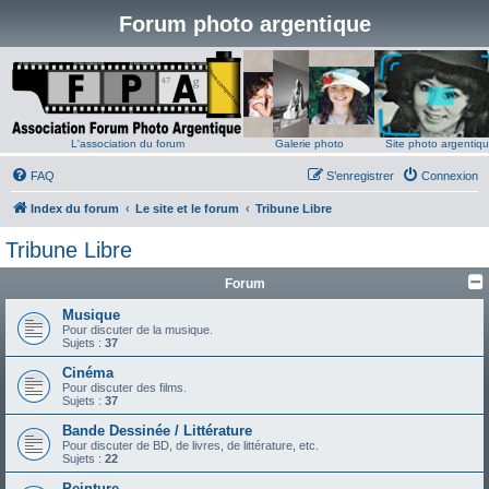
Forum photo argentique
L'association du forum
Galerie photo
Site photo argentiq
FAQ
S’enregistrer
Connexion
Index du forum
Le site et le forum
Tribune Libre
Tribune Libre
Forum
Musique
Pour discuter de la musique.
Sujets :
37
Cinéma
Pour discuter des films.
Sujets :
37
Bande Dessinée / Littérature
Pour discuter de BD, de livres, de littérature, etc.
Sujets :
22
Peinture