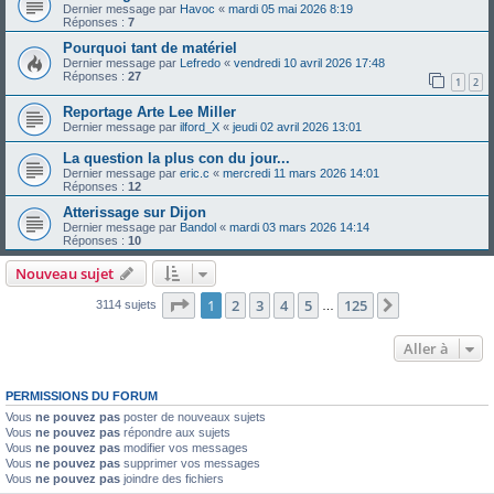
Dernier message par
Havoc
«
mardi 05 mai 2026 8:19
Réponses :
7
Pourquoi tant de matériel
Dernier message par
Lefredo
«
vendredi 10 avril 2026 17:48
Réponses :
27
1
2
Reportage Arte Lee Miller
Dernier message par
ilford_X
«
jeudi 02 avril 2026 13:01
La question la plus con du jour...
Dernier message par
eric.c
«
mercredi 11 mars 2026 14:01
Réponses :
12
Atterissage sur Dijon
Dernier message par
Bandol
«
mardi 03 mars 2026 14:14
Réponses :
10
Nouveau sujet
Page
1
sur
125
1
2
3
4
5
125
Suivante
3114 sujets
…
Aller à
PERMISSIONS DU FORUM
Vous
ne pouvez pas
poster de nouveaux sujets
Vous
ne pouvez pas
répondre aux sujets
Vous
ne pouvez pas
modifier vos messages
Vous
ne pouvez pas
supprimer vos messages
Vous
ne pouvez pas
joindre des fichiers