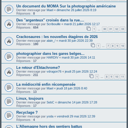
Un document du MOMA Sur la photographie américaine
Dernier message par
Mael
«
dimanche 26 juillet 2026 8:19
Réponses :
8
Des "argenteux" croisés dans la rue....
Dernier message par
Scribouille
«
mardi 21 juillet 2026 12:17
Réponses :
654
1
30
31
32
33
…
Crackosaures : les nouvelles étagères de 2026
Dernier message par
alain_/
«
mardi 30 juin 2026 22:39
Réponses :
180
1
7
8
9
10
…
photographier dans les gares belges...
Dernier message par
HARDIV
«
mardi 30 juin 2026 14:11
Réponses :
17
Le retour d'Ektachrome?
Dernier message par
vdragon76
«
jeudi 25 juin 2026 12:24
Réponses :
211
1
8
9
10
11
…
La médiocrité enfin récompensée
Dernier message par
Mael
«
jeudi 18 juin 2026 8:40
Réponses :
13
Linux, toujours
Dernier message par
SebC
«
dimanche 14 juin 2026 17:28
Réponses :
17
Recyclage ?
Dernier message par
yoda
«
vendredi 29 mai 2026 12:39
Réponses :
4
L'Allemagne hors des sentiers battus