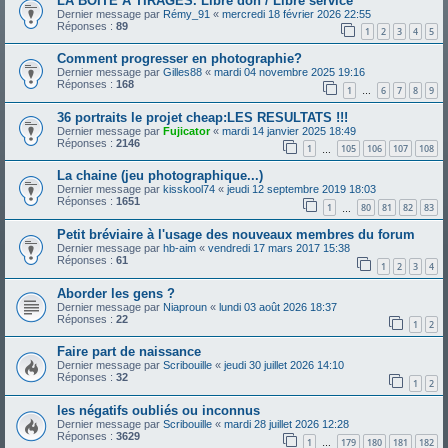
LA BOÎTE A TIRAGES. Libre don / Libre service
Dernier message par
Rémy_91
«
mercredi 18 février 2026 22:55
Réponses :
89
1
2
3
4
5
Comment progresser en photographie?
Dernier message par
Gilles88
«
mardi 04 novembre 2025 19:16
Réponses :
168
1
6
7
8
9
…
36 portraits le projet cheap:LES RESULTATS !!!
Dernier message par
Fujicator
«
mardi 14 janvier 2025 18:49
Réponses :
2146
1
105
106
107
108
…
La chaine (jeu photographique...)
Dernier message par
kisskool74
«
jeudi 12 septembre 2019 18:03
Réponses :
1651
1
80
81
82
83
…
Petit bréviaire à l'usage des nouveaux membres du forum
Dernier message par
hb-aim
«
vendredi 17 mars 2017 15:38
Réponses :
61
1
2
3
4
Aborder les gens ?
Dernier message par
Niaproun
«
lundi 03 août 2026 18:37
Réponses :
22
1
2
Faire part de naissance
Dernier message par
Scribouille
«
jeudi 30 juillet 2026 14:10
Réponses :
32
1
2
les négatifs oubliés ou inconnus
Dernier message par
Scribouille
«
mardi 28 juillet 2026 12:28
Réponses :
3629
1
179
180
181
182
…