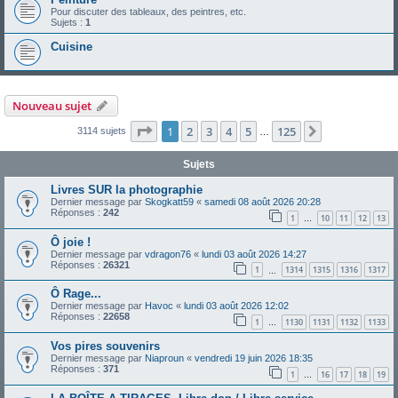
Pour discuter des tableaux, des peintres, etc.
Sujets :
1
Cuisine
Nouveau sujet
Page
1
sur
125
1
2
3
4
5
125
Suivante
3114 sujets
…
Sujets
Livres SUR la photographie
Dernier message par
Skogkatt59
«
samedi 08 août 2026 20:28
Réponses :
242
1
10
11
12
13
…
Ô joie !
Dernier message par
vdragon76
«
lundi 03 août 2026 14:27
Réponses :
26321
1
1314
1315
1316
1317
…
Ô Rage...
Dernier message par
Havoc
«
lundi 03 août 2026 12:02
Réponses :
22658
1
1130
1131
1132
1133
…
Vos pires souvenirs
Dernier message par
Niaproun
«
vendredi 19 juin 2026 18:35
Réponses :
371
1
16
17
18
19
…