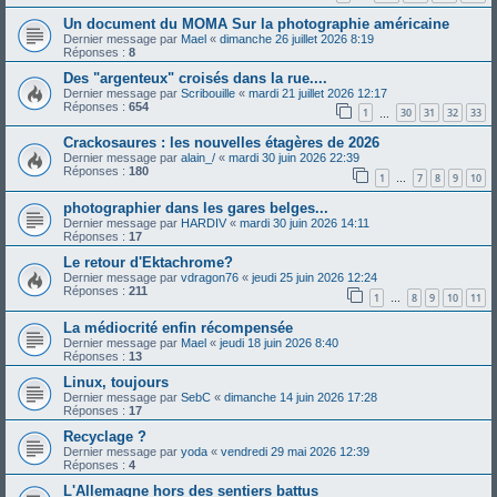
Un document du MOMA Sur la photographie américaine
Dernier message par
Mael
«
dimanche 26 juillet 2026 8:19
Réponses :
8
Des "argenteux" croisés dans la rue....
Dernier message par
Scribouille
«
mardi 21 juillet 2026 12:17
Réponses :
654
1
30
31
32
33
…
Crackosaures : les nouvelles étagères de 2026
Dernier message par
alain_/
«
mardi 30 juin 2026 22:39
Réponses :
180
1
7
8
9
10
…
photographier dans les gares belges...
Dernier message par
HARDIV
«
mardi 30 juin 2026 14:11
Réponses :
17
Le retour d'Ektachrome?
Dernier message par
vdragon76
«
jeudi 25 juin 2026 12:24
Réponses :
211
1
8
9
10
11
…
La médiocrité enfin récompensée
Dernier message par
Mael
«
jeudi 18 juin 2026 8:40
Réponses :
13
Linux, toujours
Dernier message par
SebC
«
dimanche 14 juin 2026 17:28
Réponses :
17
Recyclage ?
Dernier message par
yoda
«
vendredi 29 mai 2026 12:39
Réponses :
4
L'Allemagne hors des sentiers battus