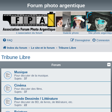
Forum photo argentique
L'association du forum
Galerie photo
Site photo argentiq
FAQ
S’enregistrer
Connexion
Index du forum
Le site et le forum
Tribune Libre
Tribune Libre
Forum
Musique
Pour discuter de la musique.
Sujets :
37
Cinéma
Pour discuter des films.
Sujets :
37
Bande Dessinée / Littérature
Pour discuter de BD, de livres, de littérature, etc.
Sujets :
22
Peinture