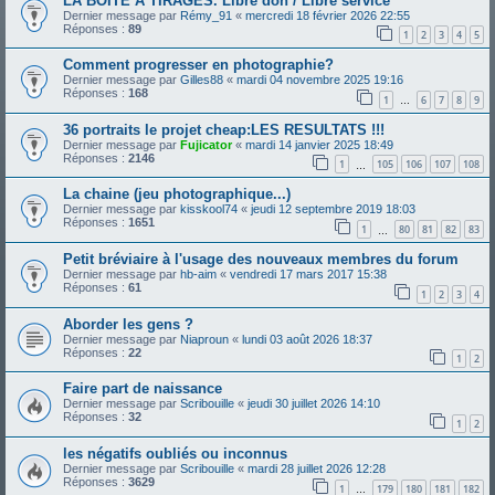
LA BOÎTE A TIRAGES. Libre don / Libre service
Dernier message par
Rémy_91
«
mercredi 18 février 2026 22:55
Réponses :
89
1
2
3
4
5
Comment progresser en photographie?
Dernier message par
Gilles88
«
mardi 04 novembre 2025 19:16
Réponses :
168
1
6
7
8
9
…
36 portraits le projet cheap:LES RESULTATS !!!
Dernier message par
Fujicator
«
mardi 14 janvier 2025 18:49
Réponses :
2146
1
105
106
107
108
…
La chaine (jeu photographique...)
Dernier message par
kisskool74
«
jeudi 12 septembre 2019 18:03
Réponses :
1651
1
80
81
82
83
…
Petit bréviaire à l'usage des nouveaux membres du forum
Dernier message par
hb-aim
«
vendredi 17 mars 2017 15:38
Réponses :
61
1
2
3
4
Aborder les gens ?
Dernier message par
Niaproun
«
lundi 03 août 2026 18:37
Réponses :
22
1
2
Faire part de naissance
Dernier message par
Scribouille
«
jeudi 30 juillet 2026 14:10
Réponses :
32
1
2
les négatifs oubliés ou inconnus
Dernier message par
Scribouille
«
mardi 28 juillet 2026 12:28
Réponses :
3629
1
179
180
181
182
…