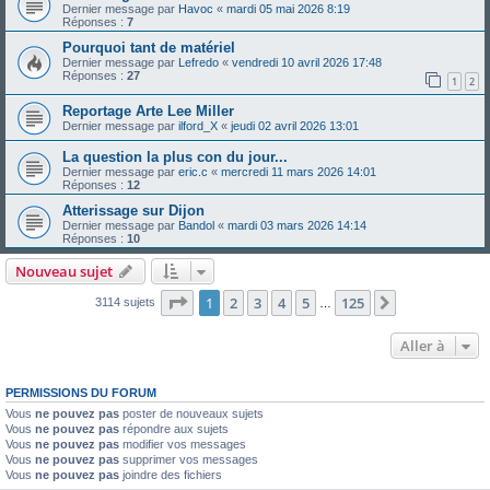
Dernier message par
Havoc
«
mardi 05 mai 2026 8:19
Réponses :
7
Pourquoi tant de matériel
Dernier message par
Lefredo
«
vendredi 10 avril 2026 17:48
Réponses :
27
1
2
Reportage Arte Lee Miller
Dernier message par
ilford_X
«
jeudi 02 avril 2026 13:01
La question la plus con du jour...
Dernier message par
eric.c
«
mercredi 11 mars 2026 14:01
Réponses :
12
Atterissage sur Dijon
Dernier message par
Bandol
«
mardi 03 mars 2026 14:14
Réponses :
10
Nouveau sujet
Page
1
sur
125
1
2
3
4
5
125
Suivante
3114 sujets
…
Aller à
PERMISSIONS DU FORUM
Vous
ne pouvez pas
poster de nouveaux sujets
Vous
ne pouvez pas
répondre aux sujets
Vous
ne pouvez pas
modifier vos messages
Vous
ne pouvez pas
supprimer vos messages
Vous
ne pouvez pas
joindre des fichiers