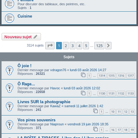
Pour discuter des tableaux, des peintres, etc.
Sujets :
1
Cuisine
Nouveau sujet
Page
1
sur
125
1
2
3
4
5
125
Suivante
3114 sujets
…
Sujets
Ô joie !
Dernier message par
vdragon76
«
lundi 03 août 2026 14:27
Réponses :
26321
1
1314
1315
1316
1317
…
Ô Rage...
Dernier message par
Havoc
«
lundi 03 août 2026 12:02
Réponses :
22658
1
1130
1131
1132
1133
…
Livres SUR la photographie
Dernier message par
KawaZ
«
samedi 11 juillet 2026 1:42
Réponses :
241
1
10
11
12
13
…
Vos pires souvenirs
Dernier message par
Niaproun
«
vendredi 19 juin 2026 18:35
Réponses :
371
1
16
17
18
19
…