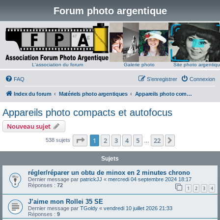
Forum photo argentique
L'association du forum
Galerie photo
Site photo argentiq
FAQ
S’enregistrer
Connexion
Index du forum
Matériels photo argentiques
Appareils photo compacts et autofocus
Appareils photo compacts et autofocus
Nouveau sujet
Page
1
sur
22
1
2
3
4
5
22
Suivante
538 sujets
…
Sujets
régler/réparer un obtu de minox en 2 minutes chrono
Dernier message par
patrickJJ
«
mercredi 04 septembre 2024 18:17
Réponses :
72
1
2
3
4
J’aime mon Rollei 35 SE
Dernier message par
TGoldy
«
vendredi 10 juillet 2026 21:33
Réponses :
9