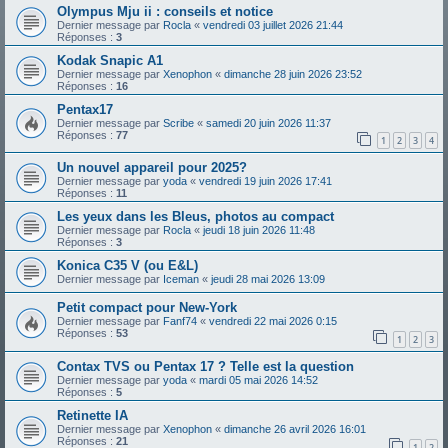
Olympus Mju ii : conseils et notice
Dernier message par
Rocla
«
vendredi 03 juillet 2026 21:44
Réponses :
3
Kodak Snapic A1
Dernier message par
Xenophon
«
dimanche 28 juin 2026 23:52
Réponses :
16
Pentax17
Dernier message par
Scribe
«
samedi 20 juin 2026 11:37
Réponses :
77
1
2
3
4
Un nouvel appareil pour 2025?
Dernier message par
yoda
«
vendredi 19 juin 2026 17:41
Réponses :
11
Les yeux dans les Bleus, photos au compact
Dernier message par
Rocla
«
jeudi 18 juin 2026 11:48
Réponses :
3
Konica C35 V (ou E&L)
Dernier message par
Iceman
«
jeudi 28 mai 2026 13:09
Petit compact pour New-York
Dernier message par
Fanf74
«
vendredi 22 mai 2026 0:15
Réponses :
53
1
2
3
Contax TVS ou Pentax 17 ? Telle est la question
Dernier message par
yoda
«
mardi 05 mai 2026 14:52
Réponses :
5
Retinette IA
Dernier message par
Xenophon
«
dimanche 26 avril 2026 16:01
Réponses :
21
1
2