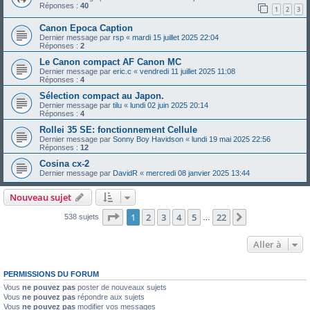
Réponses :
40
1
2
3
Canon Epoca Caption
Dernier message par
rsp
«
mardi 15 juillet 2025 22:04
Réponses :
2
Le Canon compact AF Canon MC
Dernier message par
eric.c
«
vendredi 11 juillet 2025 11:08
Réponses :
4
Sélection compact au Japon.
Dernier message par
tilu
«
lundi 02 juin 2025 20:14
Réponses :
4
Rollei 35 SE: fonctionnement Cellule
Dernier message par
Sonny Boy Havidson
«
lundi 19 mai 2025 22:56
Réponses :
12
Cosina cx-2
Dernier message par
DavidR
«
mercredi 08 janvier 2025 13:44
Nouveau sujet
Page
1
sur
22
1
2
3
4
5
22
Suivante
538 sujets
…
Aller à
PERMISSIONS DU FORUM
Vous
ne pouvez pas
poster de nouveaux sujets
Vous
ne pouvez pas
répondre aux sujets
Vous
ne pouvez pas
modifier vos messages