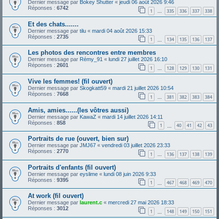
Dernier message par
Bokey Shutter
«
jeudi 06 août 2026 9:46
Réponses :
6742
1
335
336
337
338
…
Et des chats.......
Dernier message par
tilu
«
mardi 04 août 2026 15:33
Réponses :
2735
1
134
135
136
137
…
Les photos des rencontres entre membres
Dernier message par
Rémy_91
«
lundi 27 juillet 2026 16:10
Réponses :
2601
1
128
129
130
131
…
Vive les femmes! (fil ouvert)
Dernier message par
Skogkatt59
«
mardi 21 juillet 2026 10:54
Réponses :
7668
1
381
382
383
384
…
Amis, amies......(les vôtres aussi)
Dernier message par
KawaZ
«
mardi 14 juillet 2026 14:11
Réponses :
858
1
40
41
42
43
…
Portraits de rue (ouvert, bien sur)
Dernier message par
JMJ67
«
vendredi 03 juillet 2026 23:33
Réponses :
2770
1
136
137
138
139
…
Portraits d'enfants (fil ouvert)
Dernier message par
eyslime
«
lundi 08 juin 2026 9:33
Réponses :
9395
1
467
468
469
470
…
At work (fil ouvert)
Dernier message par
laurent.c
«
mercredi 27 mai 2026 18:33
Réponses :
3012
1
148
149
150
151
…