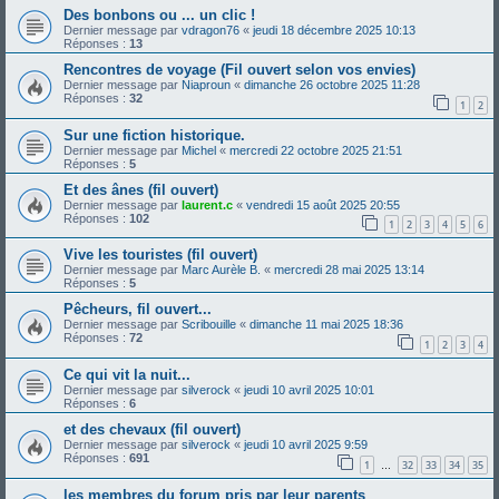
Des bonbons ou ... un clic !
Dernier message par
vdragon76
«
jeudi 18 décembre 2025 10:13
Réponses :
13
Rencontres de voyage (Fil ouvert selon vos envies)
Dernier message par
Niaproun
«
dimanche 26 octobre 2025 11:28
Réponses :
32
1
2
Sur une fiction historique.
Dernier message par
Michel
«
mercredi 22 octobre 2025 21:51
Réponses :
5
Et des ânes (fil ouvert)
Dernier message par
laurent.c
«
vendredi 15 août 2025 20:55
Réponses :
102
1
2
3
4
5
6
Vive les touristes (fil ouvert)
Dernier message par
Marc Aurèle B.
«
mercredi 28 mai 2025 13:14
Réponses :
5
Pêcheurs, fil ouvert...
Dernier message par
Scribouille
«
dimanche 11 mai 2025 18:36
Réponses :
72
1
2
3
4
Ce qui vit la nuit...
Dernier message par
silverock
«
jeudi 10 avril 2025 10:01
Réponses :
6
et des chevaux (fil ouvert)
Dernier message par
silverock
«
jeudi 10 avril 2025 9:59
Réponses :
691
1
32
33
34
35
…
les membres du forum pris par leur parents