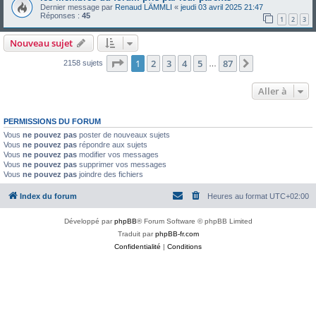
Dernier message par
Renaud LÄMMLI
«
jeudi 03 avril 2025 21:47
Réponses :
45
1
2
3
Nouveau sujet
Page
1
sur
87
1
2
3
4
5
87
Suivante
2158 sujets
…
Aller à
PERMISSIONS DU FORUM
Vous
ne pouvez pas
poster de nouveaux sujets
Vous
ne pouvez pas
répondre aux sujets
Vous
ne pouvez pas
modifier vos messages
Vous
ne pouvez pas
supprimer vos messages
Vous
ne pouvez pas
joindre des fichiers
Index du forum
Heures au format
UTC+02:00
Développé par
phpBB
® Forum Software © phpBB Limited
Traduit par
phpBB-fr.com
Confidentialité
|
Conditions