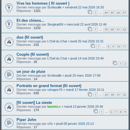
Vive les hommes ( fil ouvert )
Dernier message par
Scribouille
«
vendredi 22 mai 2026 16:30
Réponses :
1321
1
64
65
66
67
…
Et des chiens...
Dernier message par
Skogkatt59
«
mercredi 22 avril 2026 11:46
Réponses :
1232
1
59
60
61
62
…
duo (fil ouvert)
Dernier message par
L'Oeil du Chat
«
lundi 25 mai 2026 22:31
Réponses :
215
1
8
9
10
11
…
Couple (fil ouvert)
Dernier message par
L'Oeil du Chat
«
jeudi 14 mai 2026 23:49
Réponses :
25
1
2
un jour de pluie
Dernier message par
Scribouille
«
jeudi 19 mars 2026 17:58
Réponses :
14
Portraits en grand format (fil ouvert)
Dernier message par
vdragon76
«
mardi 17 février 2026 10:11
Réponses :
635
1
29
30
31
32
…
[fil ouvert] La sieste
Dernier message par
laurent.c
«
mardi 13 janvier 2026 20:46
Réponses :
174
1
6
7
8
9
…
Piper John
Dernier message par
xXx
«
jeudi 08 janvier 2026 23:13
Réponses :
17