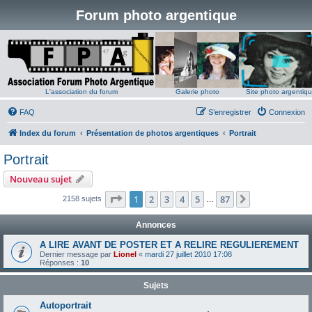
Forum photo argentique
L'association du forum
Galerie photo
Site photo argentiq
FAQ
S’enregistrer
Connexion
Index du forum
Présentation de photos argentiques
Portrait
Portrait
Nouveau sujet
Page
1
sur
87
1
2
3
4
5
87
Suivante
2158 sujets
…
Annonces
A LIRE AVANT DE POSTER ET A RELIRE REGULIEREMENT
Dernier message par
Lionel
«
mardi 27 juillet 2010 17:08
Réponses :
10
Sujets
Autoportrait