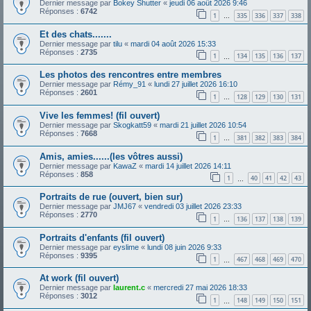
Dernier message par
Bokey Shutter
«
jeudi 06 août 2026 9:46
Réponses :
6742
1
335
336
337
338
…
Et des chats.......
Dernier message par
tilu
«
mardi 04 août 2026 15:33
Réponses :
2735
1
134
135
136
137
…
Les photos des rencontres entre membres
Dernier message par
Rémy_91
«
lundi 27 juillet 2026 16:10
Réponses :
2601
1
128
129
130
131
…
Vive les femmes! (fil ouvert)
Dernier message par
Skogkatt59
«
mardi 21 juillet 2026 10:54
Réponses :
7668
1
381
382
383
384
…
Amis, amies......(les vôtres aussi)
Dernier message par
KawaZ
«
mardi 14 juillet 2026 14:11
Réponses :
858
1
40
41
42
43
…
Portraits de rue (ouvert, bien sur)
Dernier message par
JMJ67
«
vendredi 03 juillet 2026 23:33
Réponses :
2770
1
136
137
138
139
…
Portraits d'enfants (fil ouvert)
Dernier message par
eyslime
«
lundi 08 juin 2026 9:33
Réponses :
9395
1
467
468
469
470
…
At work (fil ouvert)
Dernier message par
laurent.c
«
mercredi 27 mai 2026 18:33
Réponses :
3012
1
148
149
150
151
…