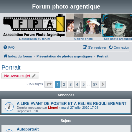
Forum photo argentique
L'association du forum
Galerie photo
Site photo argentiq
FAQ
S’enregistrer
Connexion
Index du forum
Présentation de photos argentiques
Portrait
Portrait
Nouveau sujet
Page
1
sur
87
1
2
3
4
5
87
Suivante
2158 sujets
…
Annonces
A LIRE AVANT DE POSTER ET A RELIRE REGULIEREMENT
Dernier message par
Lionel
«
mardi 27 juillet 2010 17:08
Réponses :
10
Sujets
Autoportrait