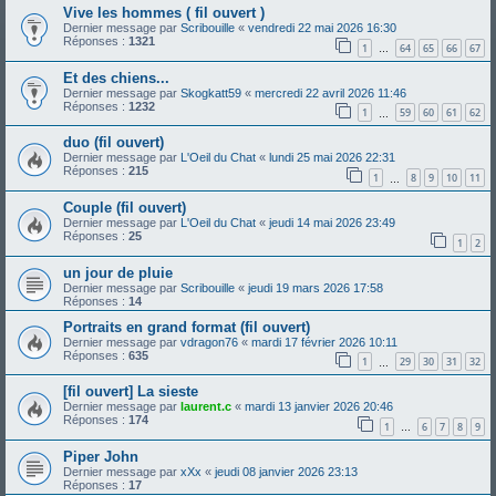
Vive les hommes ( fil ouvert )
Dernier message par
Scribouille
«
vendredi 22 mai 2026 16:30
Réponses :
1321
1
64
65
66
67
…
Et des chiens...
Dernier message par
Skogkatt59
«
mercredi 22 avril 2026 11:46
Réponses :
1232
1
59
60
61
62
…
duo (fil ouvert)
Dernier message par
L'Oeil du Chat
«
lundi 25 mai 2026 22:31
Réponses :
215
1
8
9
10
11
…
Couple (fil ouvert)
Dernier message par
L'Oeil du Chat
«
jeudi 14 mai 2026 23:49
Réponses :
25
1
2
un jour de pluie
Dernier message par
Scribouille
«
jeudi 19 mars 2026 17:58
Réponses :
14
Portraits en grand format (fil ouvert)
Dernier message par
vdragon76
«
mardi 17 février 2026 10:11
Réponses :
635
1
29
30
31
32
…
[fil ouvert] La sieste
Dernier message par
laurent.c
«
mardi 13 janvier 2026 20:46
Réponses :
174
1
6
7
8
9
…
Piper John
Dernier message par
xXx
«
jeudi 08 janvier 2026 23:13
Réponses :
17