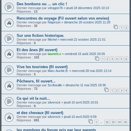
Des bonbons ou ... un clic !
Dernier message par
vdragon76
«
jeudi 18 décembre 2025 10:13
Réponses :
13
Rencontres de voyage (Fil ouvert selon vos envies)
Dernier message par
Niaproun
«
dimanche 26 octobre 2025 11:28
Réponses :
32
1
2
Sur une fiction historique.
Dernier message par
Michel
«
mercredi 22 octobre 2025 21:51
Réponses :
5
Et des ânes (fil ouvert)
Dernier message par
laurent.c
«
vendredi 15 août 2025 20:55
Réponses :
102
1
2
3
4
5
6
Vive les touristes (fil ouvert)
Dernier message par
Marc Aurèle B.
«
mercredi 28 mai 2025 13:14
Réponses :
5
Pêcheurs, fil ouvert...
Dernier message par
Scribouille
«
dimanche 11 mai 2025 18:36
Réponses :
72
1
2
3
4
Ce qui vit la nuit...
Dernier message par
silverock
«
jeudi 10 avril 2025 10:01
Réponses :
6
et des chevaux (fil ouvert)
Dernier message par
silverock
«
jeudi 10 avril 2025 9:59
Réponses :
691
1
32
33
34
35
…
les membres du forum pris par leur parents