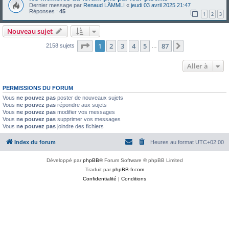
Dernier message par
Renaud LÄMMLI
«
jeudi 03 avril 2025 21:47
Réponses :
45
1
2
3
Nouveau sujet
Page
1
sur
87
1
2
3
4
5
87
Suivante
2158 sujets
…
Aller à
PERMISSIONS DU FORUM
Vous
ne pouvez pas
poster de nouveaux sujets
Vous
ne pouvez pas
répondre aux sujets
Vous
ne pouvez pas
modifier vos messages
Vous
ne pouvez pas
supprimer vos messages
Vous
ne pouvez pas
joindre des fichiers
Index du forum
Heures au format
UTC+02:00
Développé par
phpBB
® Forum Software © phpBB Limited
Traduit par
phpBB-fr.com
Confidentialité
|
Conditions