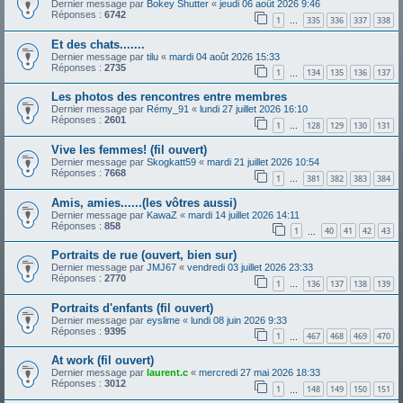
Dernier message par
Bokey Shutter
«
jeudi 06 août 2026 9:46
Réponses :
6742
1
335
336
337
338
…
Et des chats.......
Dernier message par
tilu
«
mardi 04 août 2026 15:33
Réponses :
2735
1
134
135
136
137
…
Les photos des rencontres entre membres
Dernier message par
Rémy_91
«
lundi 27 juillet 2026 16:10
Réponses :
2601
1
128
129
130
131
…
Vive les femmes! (fil ouvert)
Dernier message par
Skogkatt59
«
mardi 21 juillet 2026 10:54
Réponses :
7668
1
381
382
383
384
…
Amis, amies......(les vôtres aussi)
Dernier message par
KawaZ
«
mardi 14 juillet 2026 14:11
Réponses :
858
1
40
41
42
43
…
Portraits de rue (ouvert, bien sur)
Dernier message par
JMJ67
«
vendredi 03 juillet 2026 23:33
Réponses :
2770
1
136
137
138
139
…
Portraits d'enfants (fil ouvert)
Dernier message par
eyslime
«
lundi 08 juin 2026 9:33
Réponses :
9395
1
467
468
469
470
…
At work (fil ouvert)
Dernier message par
laurent.c
«
mercredi 27 mai 2026 18:33
Réponses :
3012
1
148
149
150
151
…