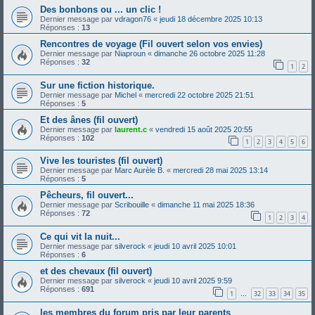
Des bonbons ou ... un clic !
Dernier message par
vdragon76
«
jeudi 18 décembre 2025 10:13
Réponses :
13
Rencontres de voyage (Fil ouvert selon vos envies)
Dernier message par
Niaproun
«
dimanche 26 octobre 2025 11:28
Réponses :
32
1
2
Sur une fiction historique.
Dernier message par
Michel
«
mercredi 22 octobre 2025 21:51
Réponses :
5
Et des ânes (fil ouvert)
Dernier message par
laurent.c
«
vendredi 15 août 2025 20:55
Réponses :
102
1
2
3
4
5
6
Vive les touristes (fil ouvert)
Dernier message par
Marc Aurèle B.
«
mercredi 28 mai 2025 13:14
Réponses :
5
Pêcheurs, fil ouvert...
Dernier message par
Scribouille
«
dimanche 11 mai 2025 18:36
Réponses :
72
1
2
3
4
Ce qui vit la nuit...
Dernier message par
silverock
«
jeudi 10 avril 2025 10:01
Réponses :
6
et des chevaux (fil ouvert)
Dernier message par
silverock
«
jeudi 10 avril 2025 9:59
Réponses :
691
1
32
33
34
35
…
les membres du forum pris par leur parents