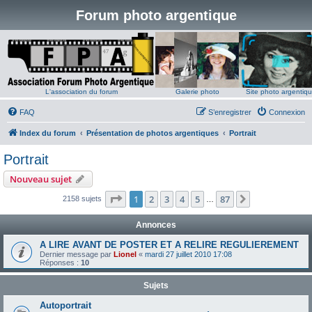
Forum photo argentique
L'association du forum
Galerie photo
Site photo argentiq
FAQ
S’enregistrer
Connexion
Index du forum
Présentation de photos argentiques
Portrait
Portrait
Nouveau sujet
Page
1
sur
87
1
2
3
4
5
87
Suivante
2158 sujets
…
Annonces
A LIRE AVANT DE POSTER ET A RELIRE REGULIEREMENT
Dernier message par
Lionel
«
mardi 27 juillet 2010 17:08
Réponses :
10
Sujets
Autoportrait