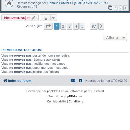
Dernier message par
Renaud LÄMMLI
«
jeudi 03 avril 2025 21:47
Réponses :
45
1
2
3
Nouveau sujet
Page
1
sur
87
1
2
3
4
5
87
Suivante
2158 sujets
…
Aller à
PERMISSIONS DU FORUM
Vous
ne pouvez pas
poster de nouveaux sujets
Vous
ne pouvez pas
répondre aux sujets
Vous
ne pouvez pas
modifier vos messages
Vous
ne pouvez pas
supprimer vos messages
Vous
ne pouvez pas
joindre des fichiers
Index du forum
Heures au format
UTC+02:00
Développé par
phpBB
® Forum Software © phpBB Limited
Traduit par
phpBB-fr.com
Confidentialité
|
Conditions