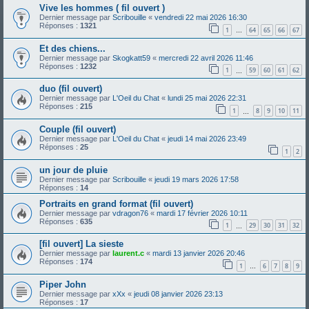
Vive les hommes ( fil ouvert )
Dernier message par
Scribouille
«
vendredi 22 mai 2026 16:30
Réponses :
1321
1
64
65
66
67
…
Et des chiens...
Dernier message par
Skogkatt59
«
mercredi 22 avril 2026 11:46
Réponses :
1232
1
59
60
61
62
…
duo (fil ouvert)
Dernier message par
L'Oeil du Chat
«
lundi 25 mai 2026 22:31
Réponses :
215
1
8
9
10
11
…
Couple (fil ouvert)
Dernier message par
L'Oeil du Chat
«
jeudi 14 mai 2026 23:49
Réponses :
25
1
2
un jour de pluie
Dernier message par
Scribouille
«
jeudi 19 mars 2026 17:58
Réponses :
14
Portraits en grand format (fil ouvert)
Dernier message par
vdragon76
«
mardi 17 février 2026 10:11
Réponses :
635
1
29
30
31
32
…
[fil ouvert] La sieste
Dernier message par
laurent.c
«
mardi 13 janvier 2026 20:46
Réponses :
174
1
6
7
8
9
…
Piper John
Dernier message par
xXx
«
jeudi 08 janvier 2026 23:13
Réponses :
17