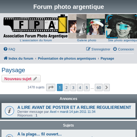
Forum photo argentique
L'association du forum
Galerie photo
Site photo argentiq
FAQ
S’enregistrer
Connexion
Index du forum
Présentation de photos argentiques
Paysage
Paysage
Nouveau sujet
Page
1
sur
60
1
2
3
4
5
60
Suivante
1478 sujets
…
Annonces
A LIRE AVANT DE POSTER ET A RELIRE REGULIEREMENT
Dernier message par
Axel
«
mardi 14 juin 2011 11:34
Réponses :
1
Sujets
A la plage... fil ouvert...