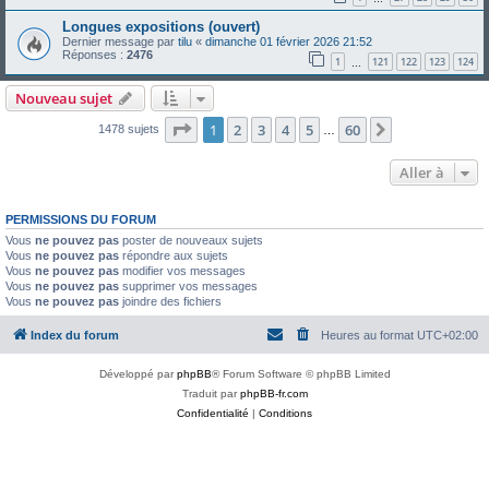
Longues expositions (ouvert)
Dernier message par
tilu
«
dimanche 01 février 2026 21:52
Réponses :
2476
1
121
122
123
124
…
Nouveau sujet
Page
1
sur
60
1
2
3
4
5
60
Suivante
1478 sujets
…
Aller à
PERMISSIONS DU FORUM
Vous
ne pouvez pas
poster de nouveaux sujets
Vous
ne pouvez pas
répondre aux sujets
Vous
ne pouvez pas
modifier vos messages
Vous
ne pouvez pas
supprimer vos messages
Vous
ne pouvez pas
joindre des fichiers
Index du forum
Heures au format
UTC+02:00
Développé par
phpBB
® Forum Software © phpBB Limited
Traduit par
phpBB-fr.com
Confidentialité
|
Conditions