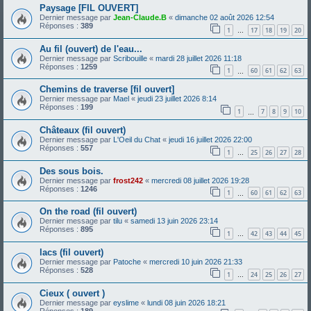
Paysage [FIL OUVERT]
Dernier message par
Jean-Claude.B
«
dimanche 02 août 2026 12:54
Réponses :
389
1
17
18
19
20
…
Au fil (ouvert) de l'eau...
Dernier message par
Scribouille
«
mardi 28 juillet 2026 11:18
Réponses :
1259
1
60
61
62
63
…
Chemins de traverse [fil ouvert]
Dernier message par
Mael
«
jeudi 23 juillet 2026 8:14
Réponses :
199
1
7
8
9
10
…
Châteaux (fil ouvert)
Dernier message par
L'Oeil du Chat
«
jeudi 16 juillet 2026 22:00
Réponses :
557
1
25
26
27
28
…
Des sous bois.
Dernier message par
frost242
«
mercredi 08 juillet 2026 19:28
Réponses :
1246
1
60
61
62
63
…
On the road (fil ouvert)
Dernier message par
tilu
«
samedi 13 juin 2026 23:14
Réponses :
895
1
42
43
44
45
…
lacs (fil ouvert)
Dernier message par
Patoche
«
mercredi 10 juin 2026 21:33
Réponses :
528
1
24
25
26
27
…
Cieux ( ouvert )
Dernier message par
eyslime
«
lundi 08 juin 2026 18:21
Réponses :
189