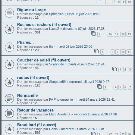
1
7
8
9
10
…
Digue du Large
Dernier message par
Spotshica
«
lundi 08 juin 2026 8:43
Réponses :
12
Roches et rochers (fil ouvert)
Dernier message par
KawaZ
«
dimanche 07 juin 2026 17:38
Réponses :
361
1
16
17
18
19
…
Phares...
Dernier message par
tilu
«
mardi 02 juin 2026 23:06
Réponses :
209
1
8
9
10
11
…
Coucher de soleil (fil ouvert)
Dernier message par
Scribouille
«
mardi 28 avril 2026 12:24
Réponses :
46
1
2
3
routes (fil ouvert)
Dernier message par
Skogkatt59
«
mercredi 15 avril 2026 9:47
Réponses :
126
1
4
5
6
7
…
Normandie
Dernier message par
PA Photographie
«
mardi 24 mars 2026 12:41
Réponses :
2
Retour de vacances
Dernier message par
Marc Aurèle B.
«
vendredi 13 mars 2026 14:26
Réponses :
5
Brouillard (fil ouvert)
Dernier message par
Habib
«
mercredi 11 mars 2026 19:18
Réponses :
592
1
27
28
29
30
…