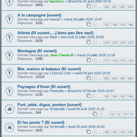
Dernier message par
laurent.c
«
dimanche 02 août 2026 16:41
Réponses :
5055
1
250
251
252
253
…
A la campagne (ouvert)
Dernier message par
KawaZ
«
mardi 28 juillet 2026 13:47
Réponses :
3191
1
157
158
159
160
…
Arbres (fil ouvert.....j'aime pas être seul)
Dernier message par
Mael
«
mercredi 22 juillet 2026 18:50
Réponses :
5526
1
274
275
276
277
…
Montagne (fil ouvert)
Dernier message par
Jean-Claude.B
«
mardi 14 juillet 2026 11:09
Réponses :
2390
1
117
118
119
120
…
Mer, marins et bateaux (fil ouvert)
Dernier message par
L'Oeil du Chat
«
mardi 09 juin 2026 18:35
Réponses :
10119
1
503
504
505
506
…
Paysages d'hiver (fil ouvert)
Dernier message par
Pantoufle
«
dimanche 22 février 2026 10:57
Réponses :
2141
1
105
106
107
108
…
Port, jetée, digue, ponton [ouvert]
Dernier message par
Scribouille
«
jeudi 06 août 2026 11:10
Réponses :
294
1
12
13
14
15
…
Et les ponts ? (fil ouvert)
Dernier message par
Scribouille
«
jeudi 06 août 2026 10:26
Réponses :
2041
1
100
101
102
103
…