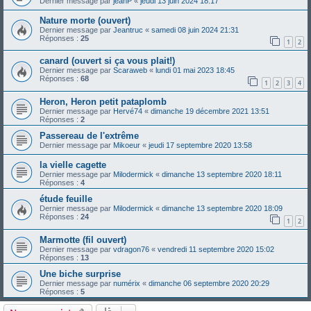
Dernier message par
jeanP
«
jeudi 13 juin 2024 18:17
Nature morte (ouvert)
Dernier message par
Jeantruc
«
samedi 08 juin 2024 21:31
Réponses :
25
1
2
canard (ouvert si ça vous plait!)
Dernier message par
Scaraweb
«
lundi 01 mai 2023 18:45
Réponses :
68
1
2
3
4
Heron, Heron petit pataplomb
Dernier message par
Hervé74
«
dimanche 19 décembre 2021 13:51
Réponses :
2
Passereau de l'extrême
Dernier message par
Mikoeur
«
jeudi 17 septembre 2020 13:58
la vielle cagette
Dernier message par
Milodermick
«
dimanche 13 septembre 2020 18:11
Réponses :
4
étude feuille
Dernier message par
Milodermick
«
dimanche 13 septembre 2020 18:09
Réponses :
24
1
2
Marmotte (fil ouvert)
Dernier message par
vdragon76
«
vendredi 11 septembre 2020 15:02
Réponses :
13
Une biche surprise
Dernier message par
numérix
«
dimanche 06 septembre 2020 20:29
Réponses :
5