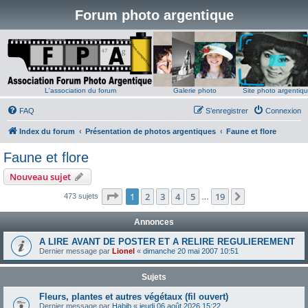
Forum photo argentique
L'association du forum
Galerie photo
Site photo argentiq
FAQ
S’enregistrer
Connexion
Index du forum
Présentation de photos argentiques
Faune et flore
Faune et flore
Nouveau sujet
Page
1
sur
19
1
2
3
4
5
19
Suivante
473 sujets
…
Annonces
A LIRE AVANT DE POSTER ET A RELIRE REGULIEREMENT
Dernier message par
Lionel
«
dimanche 20 mai 2007 10:51
Sujets
Fleurs, plantes et autres végétaux (fil ouvert)
Dernier message par
Habib
«
jeudi 06 août 2026 15:22