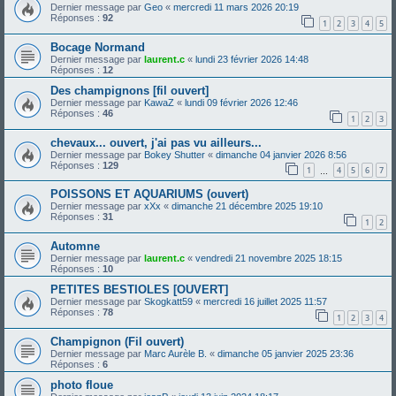
Dernier message par
Geo
«
mercredi 11 mars 2026 20:19
Réponses :
92
1
2
3
4
5
Bocage Normand
Dernier message par
laurent.c
«
lundi 23 février 2026 14:48
Réponses :
12
Des champignons [fil ouvert]
Dernier message par
KawaZ
«
lundi 09 février 2026 12:46
Réponses :
46
1
2
3
chevaux... ouvert, j'ai pas vu ailleurs...
Dernier message par
Bokey Shutter
«
dimanche 04 janvier 2026 8:56
Réponses :
129
1
4
5
6
7
…
POISSONS ET AQUARIUMS (ouvert)
Dernier message par
xXx
«
dimanche 21 décembre 2025 19:10
Réponses :
31
1
2
Automne
Dernier message par
laurent.c
«
vendredi 21 novembre 2025 18:15
Réponses :
10
PETITES BESTIOLES [OUVERT]
Dernier message par
Skogkatt59
«
mercredi 16 juillet 2025 11:57
Réponses :
78
1
2
3
4
Champignon (Fil ouvert)
Dernier message par
Marc Aurèle B.
«
dimanche 05 janvier 2025 23:36
Réponses :
6
photo floue