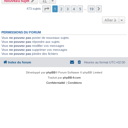
Nouveau sujet
Page
1
sur
19
1
2
3
4
5
19
Suivante
473 sujets
…
Aller à
PERMISSIONS DU FORUM
Vous
ne pouvez pas
poster de nouveaux sujets
Vous
ne pouvez pas
répondre aux sujets
Vous
ne pouvez pas
modifier vos messages
Vous
ne pouvez pas
supprimer vos messages
Vous
ne pouvez pas
joindre des fichiers
Index du forum
Heures au format
UTC+02:00
Développé par
phpBB
® Forum Software © phpBB Limited
Traduit par
phpBB-fr.com
Confidentialité
|
Conditions