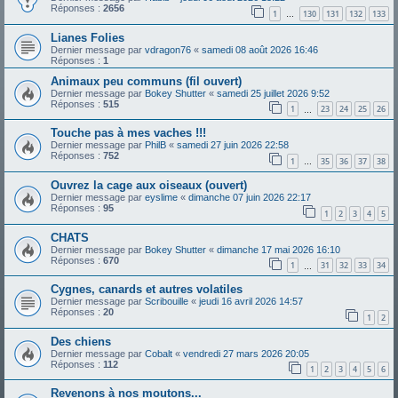
Réponses :
2656
1
130
131
132
133
…
Lianes Folies
Dernier message par
vdragon76
«
samedi 08 août 2026 16:46
Réponses :
1
Animaux peu communs (fil ouvert)
Dernier message par
Bokey Shutter
«
samedi 25 juillet 2026 9:52
Réponses :
515
1
23
24
25
26
…
Touche pas à mes vaches !!!
Dernier message par
PhilB
«
samedi 27 juin 2026 22:58
Réponses :
752
1
35
36
37
38
…
Ouvrez la cage aux oiseaux (ouvert)
Dernier message par
eyslime
«
dimanche 07 juin 2026 22:17
Réponses :
95
1
2
3
4
5
CHATS
Dernier message par
Bokey Shutter
«
dimanche 17 mai 2026 16:10
Réponses :
670
1
31
32
33
34
…
Cygnes, canards et autres volatiles
Dernier message par
Scribouille
«
jeudi 16 avril 2026 14:57
Réponses :
20
1
2
Des chiens
Dernier message par
Cobalt
«
vendredi 27 mars 2026 20:05
Réponses :
112
1
2
3
4
5
6
Revenons à nos moutons...