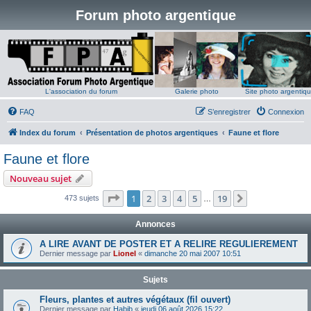
Forum photo argentique
L'association du forum
Galerie photo
Site photo argentiq
FAQ
S’enregistrer
Connexion
Index du forum
Présentation de photos argentiques
Faune et flore
Faune et flore
Nouveau sujet
Page
1
sur
19
1
2
3
4
5
19
Suivante
473 sujets
…
Annonces
A LIRE AVANT DE POSTER ET A RELIRE REGULIEREMENT
Dernier message par
Lionel
«
dimanche 20 mai 2007 10:51
Sujets
Fleurs, plantes et autres végétaux (fil ouvert)
Dernier message par
Habib
«
jeudi 06 août 2026 15:22