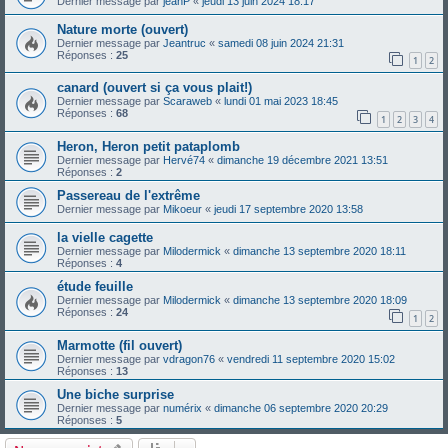
Dernier message par
jeanP
«
jeudi 13 juin 2024 18:17
Nature morte (ouvert)
Dernier message par
Jeantruc
«
samedi 08 juin 2024 21:31
Réponses :
25
1
2
canard (ouvert si ça vous plait!)
Dernier message par
Scaraweb
«
lundi 01 mai 2023 18:45
Réponses :
68
1
2
3
4
Heron, Heron petit pataplomb
Dernier message par
Hervé74
«
dimanche 19 décembre 2021 13:51
Réponses :
2
Passereau de l'extrême
Dernier message par
Mikoeur
«
jeudi 17 septembre 2020 13:58
la vielle cagette
Dernier message par
Milodermick
«
dimanche 13 septembre 2020 18:11
Réponses :
4
étude feuille
Dernier message par
Milodermick
«
dimanche 13 septembre 2020 18:09
Réponses :
24
1
2
Marmotte (fil ouvert)
Dernier message par
vdragon76
«
vendredi 11 septembre 2020 15:02
Réponses :
13
Une biche surprise
Dernier message par
numérix
«
dimanche 06 septembre 2020 20:29
Réponses :
5