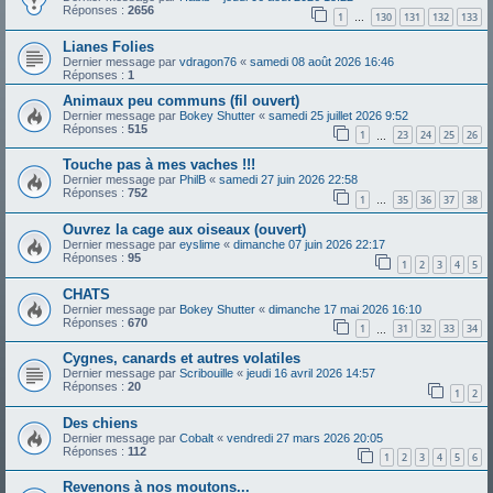
Réponses :
2656
1
130
131
132
133
…
Lianes Folies
Dernier message par
vdragon76
«
samedi 08 août 2026 16:46
Réponses :
1
Animaux peu communs (fil ouvert)
Dernier message par
Bokey Shutter
«
samedi 25 juillet 2026 9:52
Réponses :
515
1
23
24
25
26
…
Touche pas à mes vaches !!!
Dernier message par
PhilB
«
samedi 27 juin 2026 22:58
Réponses :
752
1
35
36
37
38
…
Ouvrez la cage aux oiseaux (ouvert)
Dernier message par
eyslime
«
dimanche 07 juin 2026 22:17
Réponses :
95
1
2
3
4
5
CHATS
Dernier message par
Bokey Shutter
«
dimanche 17 mai 2026 16:10
Réponses :
670
1
31
32
33
34
…
Cygnes, canards et autres volatiles
Dernier message par
Scribouille
«
jeudi 16 avril 2026 14:57
Réponses :
20
1
2
Des chiens
Dernier message par
Cobalt
«
vendredi 27 mars 2026 20:05
Réponses :
112
1
2
3
4
5
6
Revenons à nos moutons...