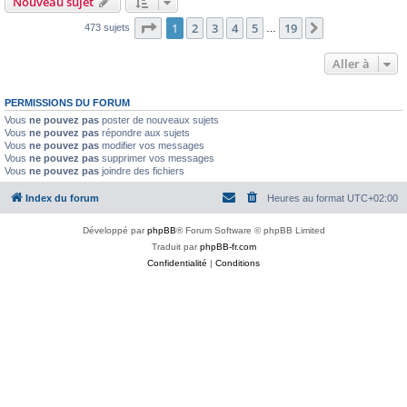
Nouveau sujet
Page
1
sur
19
1
2
3
4
5
19
Suivante
473 sujets
…
Aller à
PERMISSIONS DU FORUM
Vous
ne pouvez pas
poster de nouveaux sujets
Vous
ne pouvez pas
répondre aux sujets
Vous
ne pouvez pas
modifier vos messages
Vous
ne pouvez pas
supprimer vos messages
Vous
ne pouvez pas
joindre des fichiers
Index du forum
Heures au format
UTC+02:00
Développé par
phpBB
® Forum Software © phpBB Limited
Traduit par
phpBB-fr.com
Confidentialité
|
Conditions