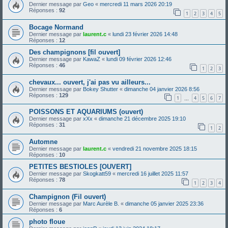
Dernier message par
Geo
«
mercredi 11 mars 2026 20:19
Réponses :
92
1
2
3
4
5
Bocage Normand
Dernier message par
laurent.c
«
lundi 23 février 2026 14:48
Réponses :
12
Des champignons [fil ouvert]
Dernier message par
KawaZ
«
lundi 09 février 2026 12:46
Réponses :
46
1
2
3
chevaux... ouvert, j'ai pas vu ailleurs...
Dernier message par
Bokey Shutter
«
dimanche 04 janvier 2026 8:56
Réponses :
129
1
4
5
6
7
…
POISSONS ET AQUARIUMS (ouvert)
Dernier message par
xXx
«
dimanche 21 décembre 2025 19:10
Réponses :
31
1
2
Automne
Dernier message par
laurent.c
«
vendredi 21 novembre 2025 18:15
Réponses :
10
PETITES BESTIOLES [OUVERT]
Dernier message par
Skogkatt59
«
mercredi 16 juillet 2025 11:57
Réponses :
78
1
2
3
4
Champignon (Fil ouvert)
Dernier message par
Marc Aurèle B.
«
dimanche 05 janvier 2025 23:36
Réponses :
6
photo floue