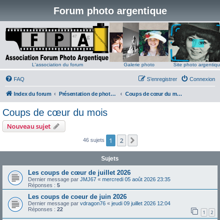
Forum photo argentique
L'association du forum
Galerie photo
Site photo argentiq
FAQ
S’enregistrer
Connexion
Index du forum
Présentation de photos argentiques
Coups de cœur du mois
Coups de cœur du mois
Nouveau sujet
1
2
Suivante
46 sujets
Sujets
Les coups de cœur de juillet 2026
Dernier message par
JMJ67
«
mercredi 05 août 2026 23:35
Réponses :
5
Les coups de coeur de juin 2026
Dernier message par
vdragon76
«
jeudi 09 juillet 2026 12:04
Réponses :
22
1
2