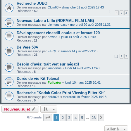
Recherche JOBO
Dernier message par
Clum63
«
dimanche 31 août 2025 17:43
Réponses :
50
1
2
3
Nouveau Labo à Lille (NORMAL FILM LAB)
Dernier message par
clement_cast
«
mercredi 20 août 2025 11:31
Développement cinestill couleur et format 120
Dernier message par
KawaZ
«
jeudi 14 août 2025 12:40
Réponses :
11
De Vere 504
Dernier message par
FT-QL
«
samedi 14 juin 2025 23:25
Réponses :
21
1
2
Besoin d’avis: trait vert sur négatif
Dernier message par
lambertus
«
lundi 14 avril 2025 17:40
Réponses :
6
Durée de vie Kit Tetenal
Dernier message par
Fujicator
«
lundi 10 mars 2025 20:41
Réponses :
1
Recherche "Kodak Color Print Viewing Filter Kit"
Dernier message par
phildu24
«
mercredi 19 février 2025 19:18
Réponses :
5
Nouveau sujet
Page
1
sur
28
1
2
3
4
5
28
Suivante
676 sujets
…
Aller à