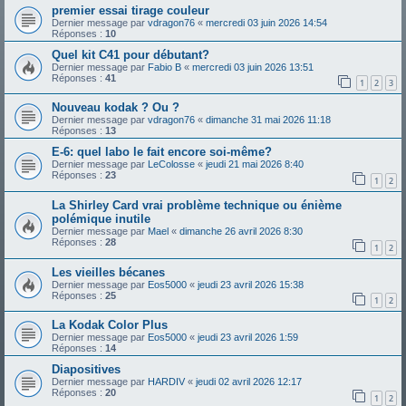
premier essai tirage couleur
Dernier message par
vdragon76
«
mercredi 03 juin 2026 14:54
Réponses :
10
Quel kit C41 pour débutant?
Dernier message par
Fabio B
«
mercredi 03 juin 2026 13:51
Réponses :
41
1
2
3
Nouveau kodak ? Ou ?
Dernier message par
vdragon76
«
dimanche 31 mai 2026 11:18
Réponses :
13
E-6: quel labo le fait encore soi-même?
Dernier message par
LeColosse
«
jeudi 21 mai 2026 8:40
Réponses :
23
1
2
La Shirley Card vrai problème technique ou énième
polémique inutile
Dernier message par
Mael
«
dimanche 26 avril 2026 8:30
Réponses :
28
1
2
Les vieilles bécanes
Dernier message par
Eos5000
«
jeudi 23 avril 2026 15:38
Réponses :
25
1
2
La Kodak Color Plus
Dernier message par
Eos5000
«
jeudi 23 avril 2026 1:59
Réponses :
14
Diapositives
Dernier message par
HARDIV
«
jeudi 02 avril 2026 12:17
Réponses :
20
1
2