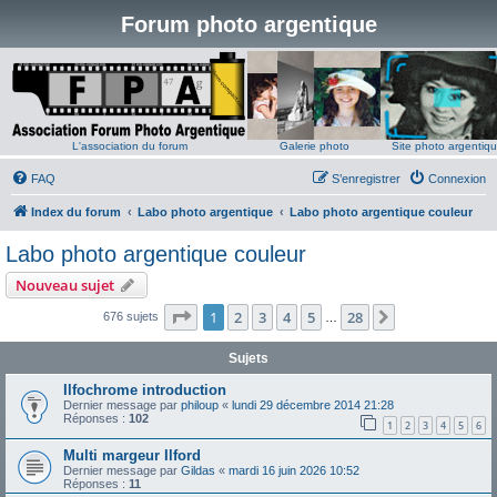
Forum photo argentique
L'association du forum
Galerie photo
Site photo argentiq
FAQ
S’enregistrer
Connexion
Index du forum
Labo photo argentique
Labo photo argentique couleur
Labo photo argentique couleur
Nouveau sujet
Page
1
sur
28
1
2
3
4
5
28
Suivante
676 sujets
…
Sujets
Ilfochrome introduction
Dernier message par
philoup
«
lundi 29 décembre 2014 21:28
Réponses :
102
1
2
3
4
5
6
Multi margeur Ilford
Dernier message par
Gildas
«
mardi 16 juin 2026 10:52
Réponses :
11