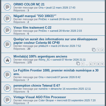
ORWO COLOR NC 21
Dernier message par
Oriu
«
jeudi 12 mars 2026 17:43
Réponses :
3
Négatif marqué "ISO 100/21°"
Dernier message par
PmDec
«
samedi 28 février 2026 15:11
Réponses :
2
Vieux film traitement C-22
Dernier message par
PmDec
«
samedi 28 février 2026 2:03
Réponses :
6
Quelqu’un aurait des informations sur une développeuse
papier couleur Colenta 66 CP40
Dernier message par
phildu24
«
mardi 24 février 2026 7:52
Réponses :
20
1
2
Minilab(s) 100% argentiques anciens
Dernier message par
Rémy_91
«
samedi 07 février 2026 21:11
Réponses :
175
1
6
7
8
9
…
Le Fujifilm Frontier 1000, premier minilab numérique a 30
ans.
Dernier message par
Oriu
«
mercredi 07 janvier 2026 8:42
Réponses :
7
peremption chimie Tetenal E-6?
Dernier message par
numérix
«
dimanche 16 novembre 2025 12:11
Réponses :
5
Vintage Visual AGO Film Processor
Dernier message par
Color-Skopar
«
mercredi 03 septembre 2025 7:20
Réponses :
7