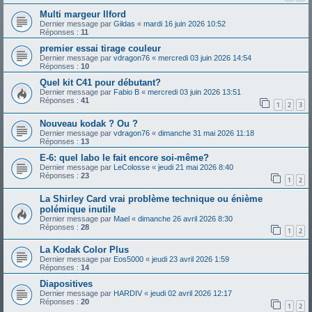
Multi margeur Ilford
Dernier message par
Gildas
«
mardi 16 juin 2026 10:52
Réponses :
11
premier essai tirage couleur
Dernier message par
vdragon76
«
mercredi 03 juin 2026 14:54
Réponses :
10
Quel kit C41 pour débutant?
Dernier message par
Fabio B
«
mercredi 03 juin 2026 13:51
Réponses :
41
1
2
3
Nouveau kodak ? Ou ?
Dernier message par
vdragon76
«
dimanche 31 mai 2026 11:18
Réponses :
13
E-6: quel labo le fait encore soi-même?
Dernier message par
LeColosse
«
jeudi 21 mai 2026 8:40
Réponses :
23
1
2
La Shirley Card vrai problème technique ou énième
polémique inutile
Dernier message par
Mael
«
dimanche 26 avril 2026 8:30
Réponses :
28
1
2
La Kodak Color Plus
Dernier message par
Eos5000
«
jeudi 23 avril 2026 1:59
Réponses :
14
Diapositives
Dernier message par
HARDIV
«
jeudi 02 avril 2026 12:17
Réponses :
20
1
2