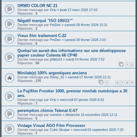
ORWO COLOR NC 21
Dernier message par
Oriu
«
jeudi 12 mars 2026 17:43
Réponses :
3
Négatif marqué "ISO 100/21°"
Dernier message par
PmDec
«
samedi 28 février 2026 15:11
Réponses :
2
Vieux film traitement C-22
Dernier message par
PmDec
«
samedi 28 février 2026 2:03
Réponses :
6
Quelqu’un aurait des informations sur une développeuse
papier couleur Colenta 66 CP40
Dernier message par
phildu24
«
mardi 24 février 2026 7:52
Réponses :
20
1
2
Minilab(s) 100% argentiques anciens
Dernier message par
Rémy_91
«
samedi 07 février 2026 21:11
Réponses :
175
1
6
7
8
9
…
Le Fujifilm Frontier 1000, premier minilab numérique a 30
ans.
Dernier message par
Oriu
«
mercredi 07 janvier 2026 8:42
Réponses :
7
peremption chimie Tetenal E-6?
Dernier message par
numérix
«
dimanche 16 novembre 2025 12:11
Réponses :
5
Vintage Visual AGO Film Processor
Dernier message par
Color-Skopar
«
mercredi 03 septembre 2025 7:20
Réponses :
7