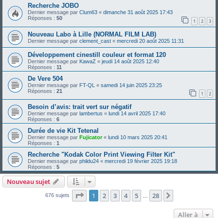
Recherche JOBO
Dernier message par
Clum63
«
dimanche 31 août 2025 17:43
Réponses :
50
1
2
3
Nouveau Labo à Lille (NORMAL FILM LAB)
Dernier message par
clement_cast
«
mercredi 20 août 2025 11:31
Développement cinestill couleur et format 120
Dernier message par
KawaZ
«
jeudi 14 août 2025 12:40
Réponses :
11
De Vere 504
Dernier message par
FT-QL
«
samedi 14 juin 2025 23:25
Réponses :
21
1
2
Besoin d’avis: trait vert sur négatif
Dernier message par
lambertus
«
lundi 14 avril 2025 17:40
Réponses :
6
Durée de vie Kit Tetenal
Dernier message par
Fujicator
«
lundi 10 mars 2025 20:41
Réponses :
1
Recherche "Kodak Color Print Viewing Filter Kit"
Dernier message par
phildu24
«
mercredi 19 février 2025 19:18
Réponses :
5
Nouveau sujet
Page
1
sur
28
1
2
3
4
5
28
Suivante
676 sujets
…
Aller à