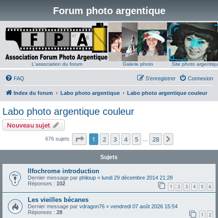
Forum photo argentique
L'association du forum
Galerie photo
Site photo argentiq
FAQ
S’enregistrer
Connexion
Index du forum
Labo photo argentique
Labo photo argentique couleur
Labo photo argentique couleur
Nouveau sujet
Page
1
sur
28
1
2
3
4
5
28
Suivante
676 sujets
…
Sujets
Ilfochrome introduction
Dernier message par
philoup
«
lundi 29 décembre 2014 21:28
Réponses :
102
1
2
3
4
5
6
Les vieilles bécanes
Dernier message par
vdragon76
«
vendredi 07 août 2026 15:54
Réponses :
28
1
2