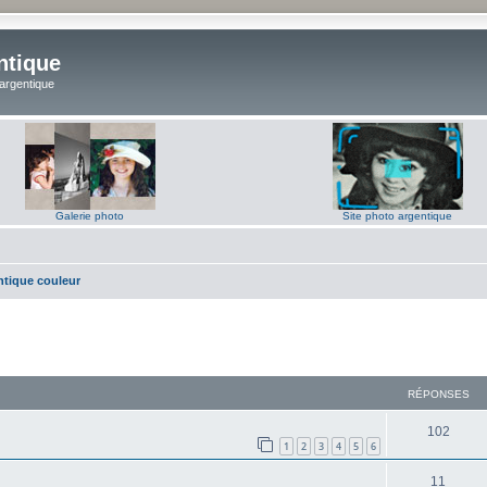
ntique
 argentique
Galerie photo
Site photo argentique
ntique couleur
RÉPONSES
R
102
1
2
3
4
5
6
é
R
11
p