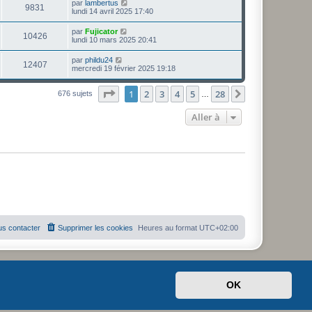
s
D
par
lambertus
i
a
V
9831
e
e
e
lundi 14 avril 2025 17:40
e
g
s
r
r
e
u
s
n
s
m
D
par
Fujicator
a
V
10426
i
e
e
lundi 10 mars 2025 20:41
g
e
e
s
r
e
r
u
s
n
D
par
phildu24
s
m
a
V
12407
i
e
mercredi 19 février 2025 19:18
e
g
e
e
r
s
e
r
u
n
s
s
m
Page
1
sur
28
1
2
3
4
5
28
i
Suivante
676 sujets
a
…
e
e
e
g
s
r
e
s
Aller à
s
m
a
e
g
s
e
s
a
g
e
s contacter
Supprimer les cookies
Heures au format
UTC+02:00
OK