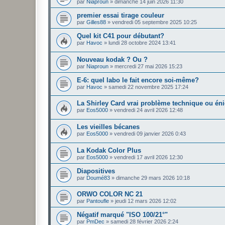
par
Niaproun
»
dimanche 14 juin 2026 11:30
premier essai tirage couleur
par
Gilles88
»
vendredi 05 septembre 2025 10:25
Quel kit C41 pour débutant?
par
Havoc
»
lundi 28 octobre 2024 13:41
Nouveau kodak ? Ou ?
par
Niaproun
»
mercredi 27 mai 2026 15:23
E-6: quel labo le fait encore soi-même?
par
Havoc
»
samedi 22 novembre 2025 17:24
La Shirley Card vrai problème technique ou én
par
Eos5000
»
vendredi 24 avril 2026 12:48
Les vieilles bécanes
par
Eos5000
»
vendredi 09 janvier 2026 0:43
La Kodak Color Plus
par
Eos5000
»
vendredi 17 avril 2026 12:30
Diapositives
par
Doumé83
»
dimanche 29 mars 2026 10:18
ORWO COLOR NC 21
par
Pantoufle
»
jeudi 12 mars 2026 12:02
Négatif marqué "ISO 100/21°"
par
PmDec
»
samedi 28 février 2026 2:24