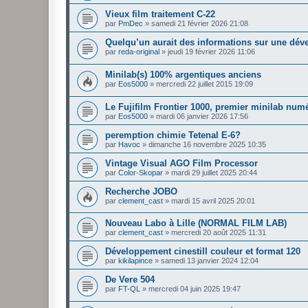
Vieux film traitement C-22
par
PmDec
»
samedi 21 février 2026 21:08
Quelqu’un aurait des informations sur une dév
par
reda-original
»
jeudi 19 février 2026 11:06
Minilab(s) 100% argentiques anciens
par
Eos5000
»
mercredi 22 juillet 2015 19:09
Le Fujifilm Frontier 1000, premier minilab numé
par
Eos5000
»
mardi 06 janvier 2026 17:56
peremption chimie Tetenal E-6?
par
Havoc
»
dimanche 16 novembre 2025 10:35
Vintage Visual AGO Film Processor
par
Color-Skopar
»
mardi 29 juillet 2025 20:44
Recherche JOBO
par
clement_cast
»
mardi 15 avril 2025 20:01
Nouveau Labo à Lille (NORMAL FILM LAB)
par
clement_cast
»
mercredi 20 août 2025 11:31
Développement cinestill couleur et format 120
par
kikilapince
»
samedi 13 janvier 2024 12:04
De Vere 504
par
FT-QL
»
mercredi 04 juin 2025 19:47