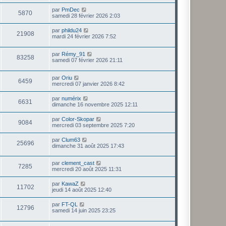
r
e
r
u
s
n
D
par
PmDec
s
m
a
V
5870
i
e
samedi 28 février 2026 2:03
e
g
e
e
r
s
e
r
u
n
s
D
par
phildu24
s
m
V
21908
i
a
e
mardi 24 février 2026 7:52
e
e
e
g
r
s
r
u
e
n
s
s
m
D
par
Rémy_91
i
a
V
83258
e
e
e
samedi 07 février 2026 21:11
e
g
s
r
r
e
u
s
n
s
m
a
D
par
Oriu
i
e
V
6459
g
e
e
mercredi 07 janvier 2026 8:42
e
s
e
r
r
s
u
n
s
m
a
D
par
numérix
V
6631
i
e
g
e
dimanche 16 novembre 2025 12:11
e
e
s
e
r
r
u
s
n
D
par
Color-Skopar
s
m
a
V
9084
i
e
mercredi 03 septembre 2025 7:20
e
g
e
e
r
s
e
r
u
n
s
D
par
Clum63
s
m
V
25696
i
a
e
dimanche 31 août 2025 17:43
e
e
e
g
r
s
r
u
e
n
s
s
m
D
par
clement_cast
i
a
V
7285
e
e
e
mercredi 20 août 2025 11:31
e
g
s
r
r
e
u
s
n
s
m
D
par
KawaZ
a
V
11702
i
e
e
jeudi 14 août 2025 12:40
g
e
e
s
r
e
r
u
s
n
D
par
FT-QL
s
m
a
V
12796
i
e
samedi 14 juin 2025 23:25
e
g
e
e
r
s
e
r
u
n
s
m