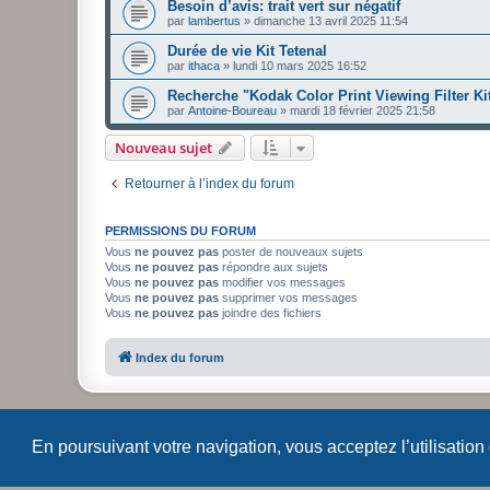
Besoin d’avis: trait vert sur négatif
par
lambertus
»
dimanche 13 avril 2025 11:54
Durée de vie Kit Tetenal
par
ithaca
»
lundi 10 mars 2025 16:52
Recherche "Kodak Color Print Viewing Filter Ki
par
Antoine-Boureau
»
mardi 18 février 2025 21:58
Nouveau sujet
Retourner à l’index du forum
PERMISSIONS DU FORUM
Vous
ne pouvez pas
poster de nouveaux sujets
Vous
ne pouvez pas
répondre aux sujets
Vous
ne pouvez pas
modifier vos messages
Vous
ne pouvez pas
supprimer vos messages
Vous
ne pouvez pas
joindre des fichiers
Index du forum
En poursuivant votre navigation, vous acceptez l’utilisation