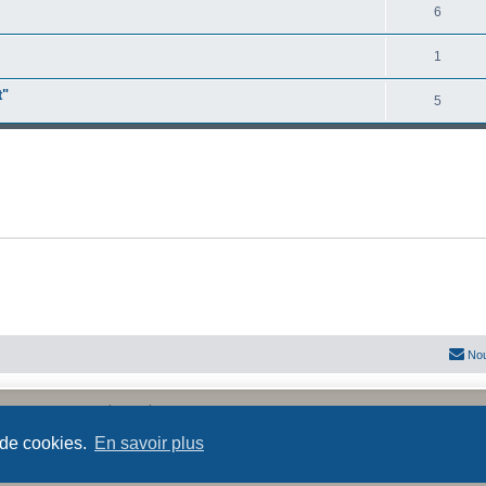
o
R
6
s
p
s
n
é
e
o
R
1
s
p
s
n
é
e
t"
o
R
5
s
p
s
n
é
e
o
s
p
s
n
e
o
s
s
n
e
s
s
e
s
Nou
Développé par
phpBB
® Forum Software © phpBB Limited
Traduit par
phpBB-fr.com
 de cookies.
En savoir plus
Confidentialité
|
Conditions