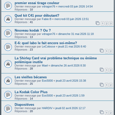
premier essai tirage couleur
Dernier message par
vdragon76
«
mercredi 03 juin 2026 14:54
Réponses :
10
Quel kit C41 pour débutant?
Dernier message par
Fabio B
«
mercredi 03 juin 2026 13:51
Réponses :
41
1
2
3
Nouveau kodak ? Ou ?
Dernier message par
vdragon76
«
dimanche 31 mai 2026 11:18
Réponses :
13
E-6: quel labo le fait encore soi-même?
Dernier message par
LeColosse
«
jeudi 21 mai 2026 8:40
Réponses :
23
1
2
La Shirley Card vrai problème technique ou énième
polémique inutile
Dernier message par
Mael
«
dimanche 26 avril 2026 8:30
Réponses :
28
1
2
Les vieilles bécanes
Dernier message par
Eos5000
«
jeudi 23 avril 2026 15:38
Réponses :
25
1
2
La Kodak Color Plus
Dernier message par
Eos5000
«
jeudi 23 avril 2026 1:59
Réponses :
14
Diapositives
Dernier message par
HARDIV
«
jeudi 02 avril 2026 12:17
Réponses :
20
1
2