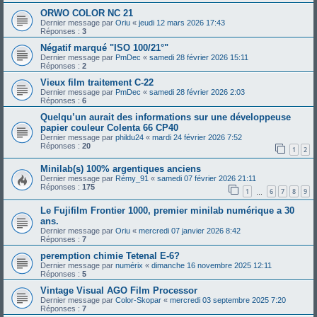
ORWO COLOR NC 21
Dernier message par
Oriu
«
jeudi 12 mars 2026 17:43
Réponses :
3
Négatif marqué "ISO 100/21°"
Dernier message par
PmDec
«
samedi 28 février 2026 15:11
Réponses :
2
Vieux film traitement C-22
Dernier message par
PmDec
«
samedi 28 février 2026 2:03
Réponses :
6
Quelqu’un aurait des informations sur une développeuse
papier couleur Colenta 66 CP40
Dernier message par
phildu24
«
mardi 24 février 2026 7:52
Réponses :
20
1
2
Minilab(s) 100% argentiques anciens
Dernier message par
Rémy_91
«
samedi 07 février 2026 21:11
Réponses :
175
1
6
7
8
9
…
Le Fujifilm Frontier 1000, premier minilab numérique a 30
ans.
Dernier message par
Oriu
«
mercredi 07 janvier 2026 8:42
Réponses :
7
peremption chimie Tetenal E-6?
Dernier message par
numérix
«
dimanche 16 novembre 2025 12:11
Réponses :
5
Vintage Visual AGO Film Processor
Dernier message par
Color-Skopar
«
mercredi 03 septembre 2025 7:20
Réponses :
7