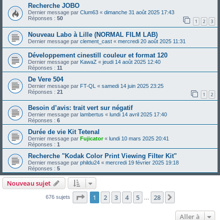
Recherche JOBO
Dernier message par
Clum63
«
dimanche 31 août 2025 17:43
Réponses :
50
1
2
3
Nouveau Labo à Lille (NORMAL FILM LAB)
Dernier message par
clement_cast
«
mercredi 20 août 2025 11:31
Développement cinestill couleur et format 120
Dernier message par
KawaZ
«
jeudi 14 août 2025 12:40
Réponses :
11
De Vere 504
Dernier message par
FT-QL
«
samedi 14 juin 2025 23:25
Réponses :
21
1
2
Besoin d’avis: trait vert sur négatif
Dernier message par
lambertus
«
lundi 14 avril 2025 17:40
Réponses :
6
Durée de vie Kit Tetenal
Dernier message par
Fujicator
«
lundi 10 mars 2025 20:41
Réponses :
1
Recherche "Kodak Color Print Viewing Filter Kit"
Dernier message par
phildu24
«
mercredi 19 février 2025 19:18
Réponses :
5
Nouveau sujet
Page
1
sur
28
1
2
3
4
5
28
Suivante
676 sujets
…
Aller à