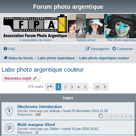
Forum photo argentique
L'association du forum
Galerie photo
Site photo argentiq
FAQ
S’enregistrer
Connexion
Index du forum
Labo photo argentique
Labo photo argentique couleur
Labo photo argentique couleur
Nouveau sujet
Page
1
sur
28
1
2
3
4
5
28
Suivante
676 sujets
…
Sujets
Ilfochrome introduction
Dernier message par
philoup
«
lundi 29 décembre 2014 21:28
Réponses :
102
1
2
3
4
5
6
Multi margeur Ilford
Dernier message par
Gildas
«
mardi 16 juin 2026 10:52
Réponses :
11