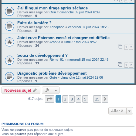
J'ai flingué mon tirage après séchage
Dernier message par
Oriu
«
dimanche 09 juin 2024 6:39
Réponses :
9
Fuite de lumière ?
Dernier message par
Xenophon
«
vendredi 07 juin 2024 18:25
Réponses :
8
Joint cuve Paterson cassé et chargement difficile
Dernier message par
Arno33
«
lundi 27 mai 2024 9:52
Réponses :
34
1
2
Souci de développement ?
Dernier message par
Rémy_91
«
mercredi 15 mai 2024 22:48
Réponses :
33
1
2
Diagnostic problème développement
Dernier message par
Guile
«
dimanche 12 mai 2024 19:06
Réponses :
9
Nouveau sujet
Page
1
sur
25
1
2
3
4
5
25
Suivante
617 sujets
…
Aller à
PERMISSIONS DU FORUM
Vous
ne pouvez pas
poster de nouveaux sujets
Vous
ne pouvez pas
répondre aux sujets