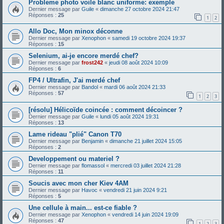
Probleme photo voile blanc uniforme: exemple
Dernier message par
Guile
«
dimanche 27 octobre 2024 21:47
Réponses :
25
1
2
Allo Doc, Mon minox déconne
Dernier message par
Xenophon
«
samedi 19 octobre 2024 19:37
Réponses :
15
Selenium, ai-je encore merdé chef?
Dernier message par
frost242
«
jeudi 08 août 2024 10:09
Réponses :
6
FP4 / Ultrafin, J'ai merdé chef
Dernier message par
Bandol
«
mardi 06 août 2024 21:33
Réponses :
57
1
2
3
[résolu] Hélicoïde coincée : comment décoincer ?
Dernier message par
Guile
«
lundi 05 août 2024 19:31
Réponses :
13
Lame rideau "plié" Canon T70
Dernier message par
Benjamin
«
dimanche 21 juillet 2024 15:05
Réponses :
2
Developpement ou materiel ?
Dernier message par
flomassol
«
mercredi 03 juillet 2024 21:28
Réponses :
11
Soucis avec mon cher Kiev 4AM
Dernier message par
Havoc
«
vendredi 21 juin 2024 9:21
Réponses :
5
Une cellule à main... est-ce fiable ?
Dernier message par
Xenophon
«
vendredi 14 juin 2024 19:09
Réponses :
47
1
2
3