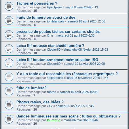
Taches et poussières ?
Dernier message par
lepetitpiero
«
mardi 05 mai 2026 7:13
Réponses :
15
Fuite de lumière ou souci de dev
Dernier message par
tomlelandais
«
samedi 18 avril 2026 12:56
Réponses :
11
présence de petites tâches sur certains clichés
Dernier message par
Oriu
«
mercredi 01 avril 2026 6:38
Réponses :
11
Leica IIIf mousse étanchéité lumière ?
Dernier message par
Closter80
«
dimanche 08 février 2026 15:03
Réponses :
18
Leica IIIf bouton armement mémorisation ISO
Dernier message par
Closter80
«
samedi 10 janvier 2026 20:08
Réponses :
5
Y a un topic qui rassemble les réparateurs argentiques ?
Dernier message par
salparadise
«
lundi 03 novembre 2025 11:46
Réponses :
8
fuite de lumiere?
Dernier message par
ronron
«
samedi 16 août 2025 15:08
Réponses :
7
Photos ratées, des idées ?
Dernier message par
xXx
«
samedi 02 août 2025 10:45
Réponses :
16
Bandes lumineuses sur mes scans : fuites ou obturateur ?
Dernier message par
laurent.c
«
mardi 06 mai 2025 19:46
Réponses :
16