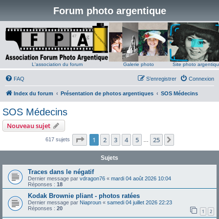
Forum photo argentique
L'association du forum
Galerie photo
Site photo argentiq
FAQ
S’enregistrer
Connexion
Index du forum
Présentation de photos argentiques
SOS Médecins
SOS Médecins
Nouveau sujet
Page
1
sur
25
1
2
3
4
5
25
Suivante
617 sujets
…
Sujets
Traces dans le négatif
Dernier message par
vdragon76
«
mardi 04 août 2026 10:04
Réponses :
18
Kodak Brownie pliant - photos ratées
Dernier message par
Niaproun
«
samedi 04 juillet 2026 22:23
Réponses :
20
1
2