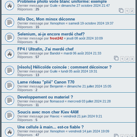
Probleme photo voile blanc uniforme: exemple
Dernier message par
Guile
«
dimanche 27 octobre 2024 21:47
Réponses :
25
1
2
Allo Doc, Mon minox déconne
Dernier message par
Xenophon
«
samedi 19 octobre 2024 19:37
Réponses :
15
Selenium, ai-je encore merdé chef?
Dernier message par
frost242
«
jeudi 08 août 2024 10:09
Réponses :
6
FP4 / Ultrafin, J'ai merdé chef
Dernier message par
Bandol
«
mardi 06 août 2024 21:33
Réponses :
57
1
2
3
[résolu] Hélicoïde coincée : comment décoincer ?
Dernier message par
Guile
«
lundi 05 août 2024 19:31
Réponses :
13
Lame rideau "plié" Canon T70
Dernier message par
Benjamin
«
dimanche 21 juillet 2024 15:05
Réponses :
2
Developpement ou materiel ?
Dernier message par
flomassol
«
mercredi 03 juillet 2024 21:28
Réponses :
11
Soucis avec mon cher Kiev 4AM
Dernier message par
Havoc
«
vendredi 21 juin 2024 9:21
Réponses :
5
Une cellule à main... est-ce fiable ?
Dernier message par
Xenophon
«
vendredi 14 juin 2024 19:09
Réponses :
47
1
2
3