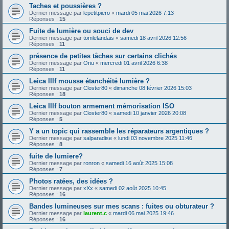
Taches et poussières ?
Dernier message par
lepetitpiero
«
mardi 05 mai 2026 7:13
Réponses :
15
Fuite de lumière ou souci de dev
Dernier message par
tomlelandais
«
samedi 18 avril 2026 12:56
Réponses :
11
présence de petites tâches sur certains clichés
Dernier message par
Oriu
«
mercredi 01 avril 2026 6:38
Réponses :
11
Leica IIIf mousse étanchéité lumière ?
Dernier message par
Closter80
«
dimanche 08 février 2026 15:03
Réponses :
18
Leica IIIf bouton armement mémorisation ISO
Dernier message par
Closter80
«
samedi 10 janvier 2026 20:08
Réponses :
5
Y a un topic qui rassemble les réparateurs argentiques ?
Dernier message par
salparadise
«
lundi 03 novembre 2025 11:46
Réponses :
8
fuite de lumiere?
Dernier message par
ronron
«
samedi 16 août 2025 15:08
Réponses :
7
Photos ratées, des idées ?
Dernier message par
xXx
«
samedi 02 août 2025 10:45
Réponses :
16
Bandes lumineuses sur mes scans : fuites ou obturateur ?
Dernier message par
laurent.c
«
mardi 06 mai 2025 19:46
Réponses :
16