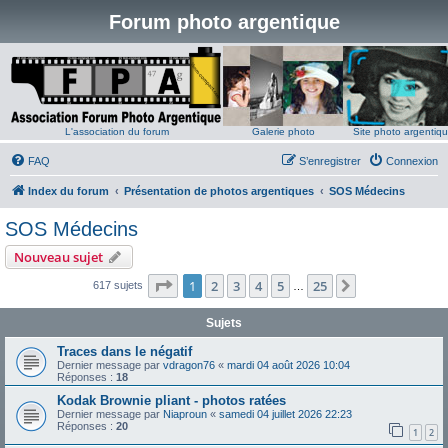
Forum photo argentique
L'association du forum
Galerie photo
Site photo argentiq
FAQ
S’enregistrer
Connexion
Index du forum
Présentation de photos argentiques
SOS Médecins
SOS Médecins
Nouveau sujet
Page
1
sur
25
1
2
3
4
5
25
Suivante
617 sujets
…
Sujets
Traces dans le négatif
Dernier message par
vdragon76
«
mardi 04 août 2026 10:04
Réponses :
18
Kodak Brownie pliant - photos ratées
Dernier message par
Niaproun
«
samedi 04 juillet 2026 22:23
Réponses :
20
1
2