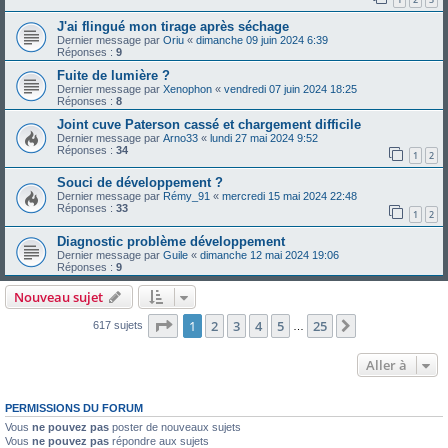
J'ai flingué mon tirage après séchage
Dernier message par
Oriu
«
dimanche 09 juin 2024 6:39
Réponses :
9
Fuite de lumière ?
Dernier message par
Xenophon
«
vendredi 07 juin 2024 18:25
Réponses :
8
Joint cuve Paterson cassé et chargement difficile
Dernier message par
Arno33
«
lundi 27 mai 2024 9:52
Réponses :
34
1
2
Souci de développement ?
Dernier message par
Rémy_91
«
mercredi 15 mai 2024 22:48
Réponses :
33
1
2
Diagnostic problème développement
Dernier message par
Guile
«
dimanche 12 mai 2024 19:06
Réponses :
9
Nouveau sujet
Page
1
sur
25
1
2
3
4
5
25
Suivante
617 sujets
…
Aller à
PERMISSIONS DU FORUM
Vous
ne pouvez pas
poster de nouveaux sujets
Vous
ne pouvez pas
répondre aux sujets