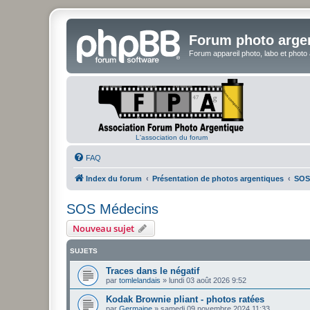
Forum photo arge
Forum appareil photo, labo et photo
L'association du forum
FAQ
Index du forum
Présentation de photos argentiques
SOS
SOS Médecins
Nouveau sujet
SUJETS
Traces dans le négatif
par
tomlelandais
»
lundi 03 août 2026 9:52
Kodak Brownie pliant - photos ratées
par
Germaine
»
samedi 09 novembre 2024 11:33