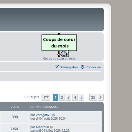
Coups de cœur du mois
S’enregistrer
Connexion
Page
1
sur
25
1
2
3
4
5
25
Suivante
617 sujets
…
VUES
DERNIER MESSAGE
D
par
vdragon76
V
390
e
mardi 04 août 2026 10:04
r
u
n
D
par
Niaproun
V
30581
i
e
samedi 04 juillet 2026 22:23
e