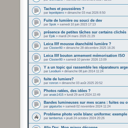
Taches et poussières ?
par
lepetitpiero
»
dimanche 03 mai 2026 8:50
Fuite de lumière ou souci de dev
par
Spok
»
samedi 10 juin 2023 17:13
présence de petites tâches sur certains clichés
par
Epik
»
mardi 24 mars 2026 21:29
Leica IIIf mousse étanchéité lumière ?
par
Closter80
»
dimanche 28 décembre 2025 16:26
Leica IIIf bouton armement mémorisation ISO
par
Closter80
»
samedi 10 janvier 2026 13:09
Y a un topic qui rassemble les réparateurs arg
par
Leodium
»
dimanche 08 juin 2014 11:24
fuite de lumiere?
par
ronron
»
dimanche 03 août 2025 20:52
Photos ratées, des idées ?
par
anais1415
»
lundi 29 avril 2024 22:49
Bandes lumineuses sur mes scans : fuites ou o
par
gigaturbo
»
samedi 02 novembre 2024 11:24
Probleme photo voile blanc uniforme: exemple
par
lambertus
»
jeudi 24 octobre 2024 20:26
Allo Doc, Mon minox déconne