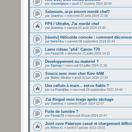
par
maxbelgique
»
jeudi 17 octobre 2024 20:04
Selenium, ai-je encore merdé chef?
par
Jeantruc
»
mercredi 07 août 2024 22:58
FP4 / Ultrafin, J'ai merdé chef
par
Jeantruc
»
samedi 03 août 2024 14:30
[résolu] Hélicoïde coincée : comment décoince
par
benichka
»
samedi 08 septembre 2018 20:44
Lame rideau "plié" Canon T70
par
Fiona.DK
»
dimanche 21 juillet 2024 14:11
Developpement ou materiel ?
par
Elgringo
»
mercredi 03 juillet 2024 11:36
Soucis avec mon cher Kiev 4AM
par
Bokey Shutter
»
jeudi 20 juin 2024 17:34
Une cellule à main... est-ce fiable ?
par
Lu Prandj'leu
»
mercredi 28 septembre 2022 18:40
J'ai flingué mon tirage après séchage
par
Jeantruc
»
samedi 08 juin 2024 12:57
Fuite de lumière ?
par
Florian78
»
mercredi 05 juin 2024 20:47
Joint cuve Paterson cassé et chargement diffici
par
Rémy G.
»
lundi 07 janvier 2013 19:01