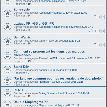
Dernier message par
Xenophon
«
dimanche 19 avril 2026 1:27
Réponses :
19
Zone-system
Dernier message par
Xenophon
«
samedi 07 février 2026 12:02
Réponses :
24
1
2
Lexique FR->GB et GB->FR
Dernier message par
Xenophon
«
dimanche 23 novembre 2025 2:41
Réponses :
48
1
2
3
Bain d'arrêt
Dernier message par
Guile
«
mercredi 20 juillet 2022 8:25
Réponses :
28
1
2
Comment se prononcent les noms des marques
allemandes…
Dernier message par
Renaud LÄMMLI
«
mercredi 24 novembre 2021 8:47
Réponses :
13
Stand Dév
Dernier message par
daouar
«
jeudi 15 août 2019 10:03
Réponses :
9
"Un langage commun pour les restaurateurs de doc. photo."
Dernier message par
Réginald
«
samedi 21 juillet 2018 12:15
Réponses :
2
CLA'D
Dernier message par
Bokey Shutter
«
lundi 22 janvier 2018 20:32
Réponses :
11
Double Diaphragme ??
Dernier message par
Oriu
«
mercredi 14 juin 2017 20:39