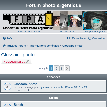
Forum photo argentique
L'association du forum
Galerie photo
Site photo argentiq
FAQ
S’enregistrer
Connexion
Index du forum
Informations générales
Glossaire photo
Glossaire photo
Nouveau sujet
1
2
3
Suivante
64 sujets
Annonces
Glossaire photo
Dernier message par
myanmar
«
dimanche 12 août 2007 17:29
Réponses :
4
Sujets
Bokeh