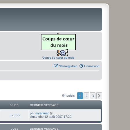
Coups de cœur du mois
S’enregistrer
Connexion
1
2
3
Suivante
64 sujets
VUES
DERNIER MESSAGE
D
par
myanmar
V
32555
e
dimanche 12 août 2007 17:29
r
u
n
i
VUES
DERNIER MESSAGE
e