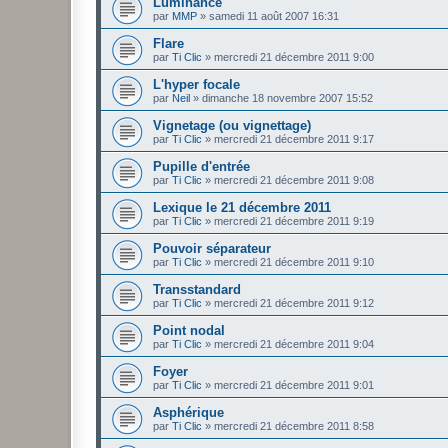
Luminance
par
MMP
»
samedi 11 août 2007 16:31
Flare
par
Ti Clic
»
mercredi 21 décembre 2011 9:00
L'hyper focale
par
Neil
»
dimanche 18 novembre 2007 15:52
Vignetage (ou vignettage)
par
Ti Clic
»
mercredi 21 décembre 2011 9:17
Pupille d'entrée
par
Ti Clic
»
mercredi 21 décembre 2011 9:08
Lexique le 21 décembre 2011
par
Ti Clic
»
mercredi 21 décembre 2011 9:19
Pouvoir séparateur
par
Ti Clic
»
mercredi 21 décembre 2011 9:10
Transstandard
par
Ti Clic
»
mercredi 21 décembre 2011 9:12
Point nodal
par
Ti Clic
»
mercredi 21 décembre 2011 9:04
Foyer
par
Ti Clic
»
mercredi 21 décembre 2011 9:01
Asphérique
par
Ti Clic
»
mercredi 21 décembre 2011 8:58