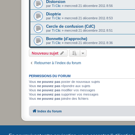
Distorsion
par
Ti Clic
»
mercredi 21 décembre 2011 8:56
Dioptrie
par
Ti Clic
»
mercredi 21 décembre 2011 8:53
Cercle de confusion (CdC)
par
Ti Clic
»
mercredi 21 décembre 2011 8:51
Bonnette (d'approche)
par
Ti Clic
»
mercredi 21 décembre 2011 8:36
Nouveau sujet
Retourner à l’index du forum
PERMISSIONS DU FORUM
Vous
ne pouvez pas
poster de nouveaux sujets
Vous
ne pouvez pas
répondre aux sujets
Vous
ne pouvez pas
modifier vos messages
Vous
ne pouvez pas
supprimer vos messages
Vous
ne pouvez pas
joindre des fichiers
Index du forum