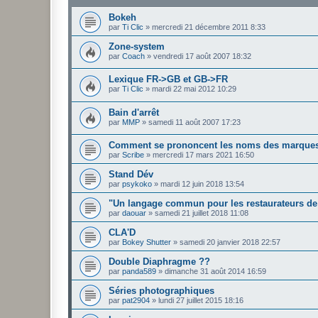
Bokeh
par
Ti Clic
»
mercredi 21 décembre 2011 8:33
Zone-system
par
Coach
»
vendredi 17 août 2007 18:32
Lexique FR->GB et GB->FR
par
Ti Clic
»
mardi 22 mai 2012 10:29
Bain d'arrêt
par
MMP
»
samedi 11 août 2007 17:23
Comment se prononcent les noms des marque
par
Scribe
»
mercredi 17 mars 2021 16:50
Stand Dév
par
psykoko
»
mardi 12 juin 2018 13:54
"Un langage commun pour les restaurateurs de
par
daouar
»
samedi 21 juillet 2018 11:08
CLA'D
par
Bokey Shutter
»
samedi 20 janvier 2018 22:57
Double Diaphragme ??
par
panda589
»
dimanche 31 août 2014 16:59
Séries photographiques
par
pat2904
»
lundi 27 juillet 2015 18:16