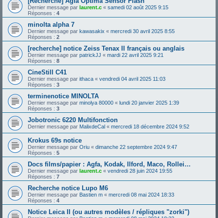
[Recherche] Agfa Optima Sensor Flash
Dernier message par
laurent.c
«
samedi 02 août 2025 9:15
Réponses :
4
minolta alpha 7
Dernier message par
kawasakix
«
mercredi 30 avril 2025 8:55
Réponses :
2
[recherche] notice Zeiss Tenax II français ou anglais
Dernier message par
patrickJJ
«
mardi 22 avril 2025 9:21
Réponses :
8
CineStill C41
Dernier message par
ithaca
«
vendredi 04 avril 2025 11:03
Réponses :
3
terminenotice MINOLTA
Dernier message par
minolya 80000
«
lundi 20 janvier 2025 1:39
Réponses :
3
Jobotronic 6220 Multifonction
Dernier message par
MalixdeCal
«
mercredi 18 décembre 2024 9:52
Krokus 69s notice
Dernier message par
Oriu
«
dimanche 22 septembre 2024 9:47
Réponses :
5
Docs films/papier : Agfa, Kodak, Ilford, Maco, Rollei…
Dernier message par
laurent.c
«
vendredi 28 juin 2024 19:55
Réponses :
7
Recherche notice Lupo M6
Dernier message par
Bastien m
«
mercredi 08 mai 2024 18:33
Réponses :
4
Notice Leica II (ou autres modèles / répliques "zorki")