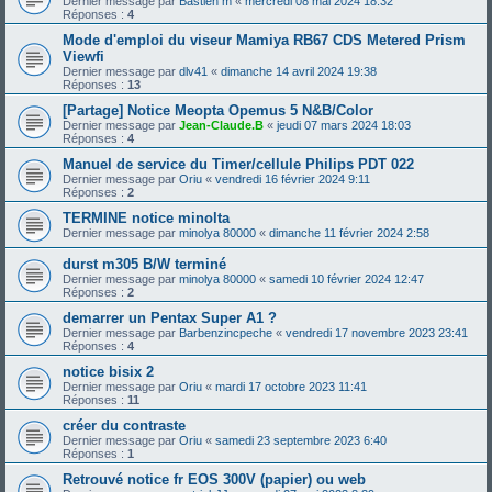
Dernier message par
Bastien m
«
mercredi 08 mai 2024 18:32
Réponses :
4
Mode d'emploi du viseur Mamiya RB67 CDS Metered Prism
Viewfi
Dernier message par
dlv41
«
dimanche 14 avril 2024 19:38
Réponses :
13
[Partage] Notice Meopta Opemus 5 N&B/Color
Dernier message par
Jean-Claude.B
«
jeudi 07 mars 2024 18:03
Réponses :
4
Manuel de service du Timer/cellule Philips PDT 022
Dernier message par
Oriu
«
vendredi 16 février 2024 9:11
Réponses :
2
TERMINE notice minolta
Dernier message par
minolya 80000
«
dimanche 11 février 2024 2:58
durst m305 B/W terminé
Dernier message par
minolya 80000
«
samedi 10 février 2024 12:47
Réponses :
2
demarrer un Pentax Super A1 ?
Dernier message par
Barbenzincpeche
«
vendredi 17 novembre 2023 23:41
Réponses :
4
notice bisix 2
Dernier message par
Oriu
«
mardi 17 octobre 2023 11:41
Réponses :
11
créer du contraste
Dernier message par
Oriu
«
samedi 23 septembre 2023 6:40
Réponses :
1
Retrouvé notice fr EOS 300V (papier) ou web