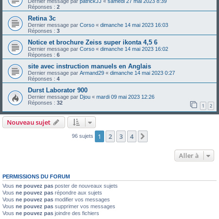
Dernier message par
patrickJJ
«
samedi 27 mai 2023 8:39
Réponses :
2
Retina 3c
Dernier message par
Corso
«
dimanche 14 mai 2023 16:03
Réponses :
3
Notice et brochure Zeiss super ikonta 4,5 6
Dernier message par
Corso
«
dimanche 14 mai 2023 16:02
Réponses :
6
site avec instruction manuels en Anglais
Dernier message par
Armand29
«
dimanche 14 mai 2023 0:27
Réponses :
4
Durst Laborator 900
Dernier message par
Djou
«
mardi 09 mai 2023 12:26
Réponses :
32
1
2
Nouveau sujet
1
2
3
4
Suivante
96 sujets
Aller à
PERMISSIONS DU FORUM
Vous
ne pouvez pas
poster de nouveaux sujets
Vous
ne pouvez pas
répondre aux sujets
Vous
ne pouvez pas
modifier vos messages
Vous
ne pouvez pas
supprimer vos messages
Vous
ne pouvez pas
joindre des fichiers