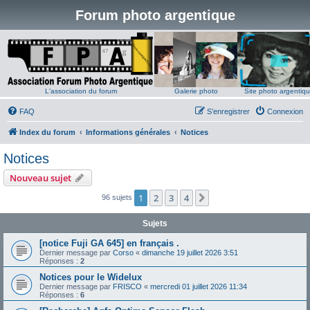
Forum photo argentique
L'association du forum
Galerie photo
Site photo argentiq
FAQ
S’enregistrer
Connexion
Index du forum
Informations générales
Notices
Notices
Nouveau sujet
1
2
3
4
Suivante
96 sujets
Sujets
[notice Fuji GA 645] en français .
Dernier message par
Corso
«
dimanche 19 juillet 2026 3:51
Réponses :
2
Notices pour le Widelux
Dernier message par
FRISCO
«
mercredi 01 juillet 2026 11:34
Réponses :
6