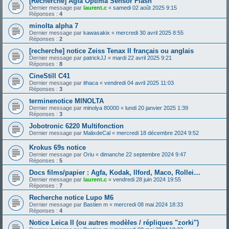
[Recherche] Agfa Optima Sensor Flash
Dernier message par
laurent.c
«
samedi 02 août 2025 9:15
Réponses :
4
minolta alpha 7
Dernier message par
kawasakix
«
mercredi 30 avril 2025 8:55
Réponses :
2
[recherche] notice Zeiss Tenax II français ou anglais
Dernier message par
patrickJJ
«
mardi 22 avril 2025 9:21
Réponses :
8
CineStill C41
Dernier message par
ithaca
«
vendredi 04 avril 2025 11:03
Réponses :
3
terminenotice MINOLTA
Dernier message par
minolya 80000
«
lundi 20 janvier 2025 1:39
Réponses :
3
Jobotronic 6220 Multifonction
Dernier message par
MalixdeCal
«
mercredi 18 décembre 2024 9:52
Krokus 69s notice
Dernier message par
Oriu
«
dimanche 22 septembre 2024 9:47
Réponses :
5
Docs films/papier : Agfa, Kodak, Ilford, Maco, Rollei…
Dernier message par
laurent.c
«
vendredi 28 juin 2024 19:55
Réponses :
7
Recherche notice Lupo M6
Dernier message par
Bastien m
«
mercredi 08 mai 2024 18:33
Réponses :
4
Notice Leica II (ou autres modèles / répliques "zorki")