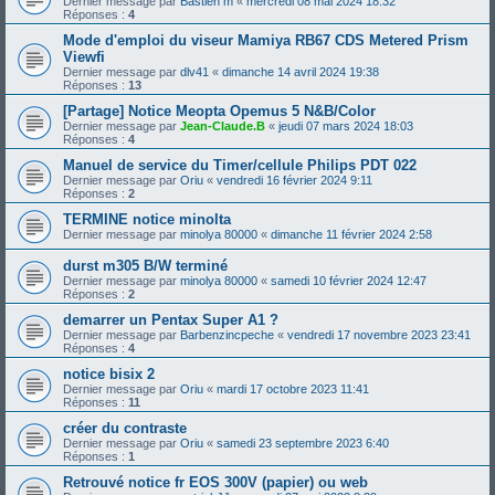
Dernier message par
Bastien m
«
mercredi 08 mai 2024 18:32
Réponses :
4
Mode d'emploi du viseur Mamiya RB67 CDS Metered Prism
Viewfi
Dernier message par
dlv41
«
dimanche 14 avril 2024 19:38
Réponses :
13
[Partage] Notice Meopta Opemus 5 N&B/Color
Dernier message par
Jean-Claude.B
«
jeudi 07 mars 2024 18:03
Réponses :
4
Manuel de service du Timer/cellule Philips PDT 022
Dernier message par
Oriu
«
vendredi 16 février 2024 9:11
Réponses :
2
TERMINE notice minolta
Dernier message par
minolya 80000
«
dimanche 11 février 2024 2:58
durst m305 B/W terminé
Dernier message par
minolya 80000
«
samedi 10 février 2024 12:47
Réponses :
2
demarrer un Pentax Super A1 ?
Dernier message par
Barbenzincpeche
«
vendredi 17 novembre 2023 23:41
Réponses :
4
notice bisix 2
Dernier message par
Oriu
«
mardi 17 octobre 2023 11:41
Réponses :
11
créer du contraste
Dernier message par
Oriu
«
samedi 23 septembre 2023 6:40
Réponses :
1
Retrouvé notice fr EOS 300V (papier) ou web