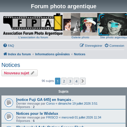
Forum photo argentique
L'association du forum
Galerie photo
Site photo argentiq
FAQ
S’enregistrer
Connexion
Index du forum
Informations générales
Notices
Notices
Nouveau sujet
1
2
3
4
Suivante
96 sujets
Sujets
[notice Fuji GA 645] en français .
Dernier message par
Corso
«
dimanche 19 juillet 2026 3:51
Réponses :
2
Notices pour le Widelux
Dernier message par
FRISCO
«
mercredi 01 juillet 2026 11:34
Réponses :
6