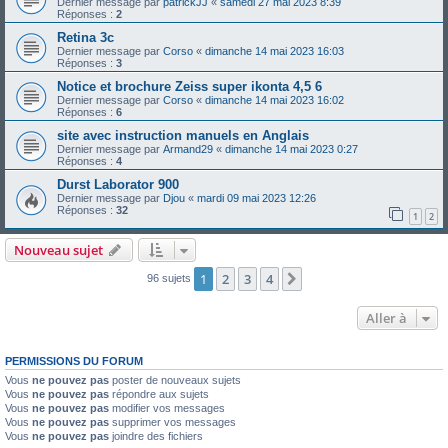
Dernier message par
patrickJJ
«
samedi 27 mai 2023 8:39
Réponses :
2
Retina 3c
Dernier message par
Corso
«
dimanche 14 mai 2023 16:03
Réponses :
3
Notice et brochure Zeiss super ikonta 4,5 6
Dernier message par
Corso
«
dimanche 14 mai 2023 16:02
Réponses :
6
site avec instruction manuels en Anglais
Dernier message par
Armand29
«
dimanche 14 mai 2023 0:27
Réponses :
4
Durst Laborator 900
Dernier message par
Djou
«
mardi 09 mai 2023 12:26
Réponses :
32
1
2
Nouveau sujet
1
2
3
4
Suivante
96 sujets
Aller à
PERMISSIONS DU FORUM
Vous
ne pouvez pas
poster de nouveaux sujets
Vous
ne pouvez pas
répondre aux sujets
Vous
ne pouvez pas
modifier vos messages
Vous
ne pouvez pas
supprimer vos messages
Vous
ne pouvez pas
joindre des fichiers