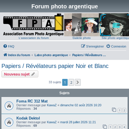
Forum photo argentique
L'association du forum
Galerie photo
Site photo argentiq
FAQ
S’enregistrer
Connexion
Index du forum
Labo photo argentique
Papiers / Révélateurs papier Noir et Blanc
Papiers / Révélateurs papier Noir et Blanc
Nouveau sujet
1
2
Suivante
33 sujets
Sujets
Foma RC 312 Mat
Dernier message par
KawaZ
«
dimanche 02 août 2026 16:20
Réponses :
34
1
2
Kodak Dektol
Dernier message par
KawaZ
«
mardi 28 juillet 2026 11:21
Réponses :
69
1
2
3
4