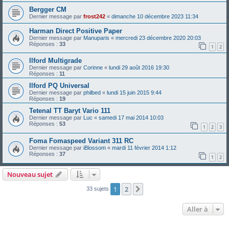
Bergger CM
Dernier message par
frost242
«
dimanche 10 décembre 2023 11:34
Harman Direct Positive Paper
Dernier message par
Manuparis
«
mercredi 23 décembre 2020 20:03
Réponses :
33
1
2
Ilford Multigrade
Dernier message par
Corinne
«
lundi 29 août 2016 19:30
Réponses :
11
Ilford PQ Universal
Dernier message par
philbed
«
lundi 15 juin 2015 9:44
Réponses :
19
Tetenal TT Baryt Vario 111
Dernier message par
Luc
«
samedi 17 mai 2014 10:03
Réponses :
53
1
2
3
Foma Fomaspeed Variant 311 RC
Dernier message par
iBlossom
«
mardi 11 février 2014 1:12
Réponses :
37
1
2
Nouveau sujet
1
2
Suivante
33 sujets
Aller à