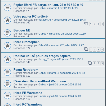
Papier Ilford FB baryté brillant. 24 x 30 / 30 x 40
Dernier message par
Gabou
«
mardi 14 avril 2026 17:27
Réponses :
7
Votre papier RC préféré.
Dernier message par
vdragon76
«
vendredi 03 avril 2026 10:34
Réponses :
60
1
2
3
4
Bergger NB
Dernier message par
Gabou
«
dimanche 25 janvier 2026 10:10
Réponses :
4
Ilford Bromophen
Dernier message par
Gilles88
«
vendredi 25 juillet 2025 12:27
Réponses :
72
1
2
3
4
Rodinal utilisé pour les tirages papiers
Dernier message par
Rémy_91
«
jeudi 09 janvier 2025 23:17
Réponses :
43
1
2
3
Foma Retrobrom
Dernier message par
Gabou
«
mardi 17 décembre 2024 21:18
Réponses :
10
Révélateur Harman-Ilford Warmtone
Dernier message par
Gabou
«
jeudi 31 octobre 2024 16:02
Réponses :
1
Ilford FB Warmtone
Dernier message par
Bandol
«
jeudi 31 octobre 2024 12:28
Réponses :
10
Ilford RC Warmtone