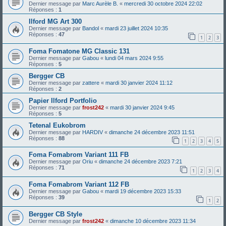
Dernier message par
Marc Aurèle B.
«
mercredi 30 octobre 2024 22:02
Réponses :
1
Ilford MG Art 300
Dernier message par
Bandol
«
mardi 23 juillet 2024 10:35
Réponses :
47
1
2
3
Foma Fomatone MG Classic 131
Dernier message par
Gabou
«
lundi 04 mars 2024 9:55
Réponses :
5
Bergger CB
Dernier message par
zattere
«
mardi 30 janvier 2024 11:12
Réponses :
2
Papier Ilford Portfolio
Dernier message par
frost242
«
mardi 30 janvier 2024 9:45
Réponses :
5
Tetenal Eukobrom
Dernier message par
HARDIV
«
dimanche 24 décembre 2023 11:51
Réponses :
88
1
2
3
4
5
Foma Fomabrom Variant 111 FB
Dernier message par
Oriu
«
dimanche 24 décembre 2023 7:21
Réponses :
71
1
2
3
4
Foma Fomabrom Variant 112 FB
Dernier message par
Gabou
«
mardi 19 décembre 2023 15:33
Réponses :
39
1
2
Bergger CB Style
Dernier message par
frost242
«
dimanche 10 décembre 2023 11:34