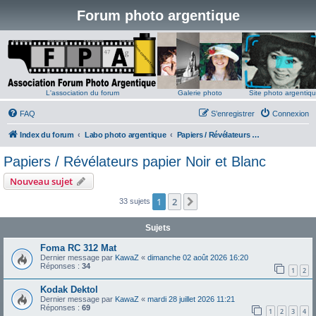
Forum photo argentique
L'association du forum
Galerie photo
Site photo argentiq
FAQ
S’enregistrer
Connexion
Index du forum
Labo photo argentique
Papiers / Révélateurs papier Noir et Blanc
Papiers / Révélateurs papier Noir et Blanc
Nouveau sujet
1
2
Suivante
33 sujets
Sujets
Foma RC 312 Mat
Dernier message par
KawaZ
«
dimanche 02 août 2026 16:20
Réponses :
34
1
2
Kodak Dektol
Dernier message par
KawaZ
«
mardi 28 juillet 2026 11:21
Réponses :
69
1
2
3
4