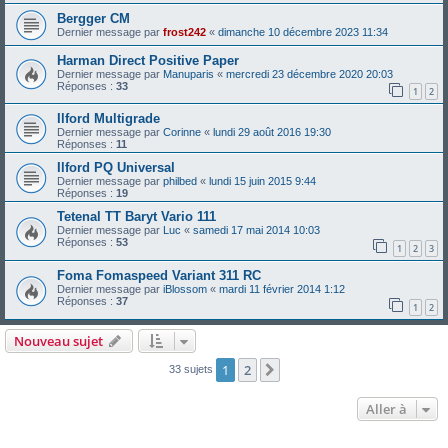
Bergger CM
Dernier message par
frost242
«
dimanche 10 décembre 2023 11:34
Harman Direct Positive Paper
Dernier message par
Manuparis
«
mercredi 23 décembre 2020 20:03
Réponses :
33
1
2
Ilford Multigrade
Dernier message par
Corinne
«
lundi 29 août 2016 19:30
Réponses :
11
Ilford PQ Universal
Dernier message par
philbed
«
lundi 15 juin 2015 9:44
Réponses :
19
Tetenal TT Baryt Vario 111
Dernier message par
Luc
«
samedi 17 mai 2014 10:03
Réponses :
53
1
2
3
Foma Fomaspeed Variant 311 RC
Dernier message par
iBlossom
«
mardi 11 février 2014 1:12
Réponses :
37
1
2
Nouveau sujet
1
2
Suivante
33 sujets
Aller à