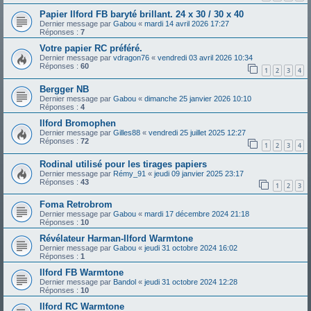
Papier Ilford FB baryté brillant. 24 x 30 / 30 x 40
Dernier message par
Gabou
«
mardi 14 avril 2026 17:27
Réponses :
7
Votre papier RC préféré.
Dernier message par
vdragon76
«
vendredi 03 avril 2026 10:34
Réponses :
60
1
2
3
4
Bergger NB
Dernier message par
Gabou
«
dimanche 25 janvier 2026 10:10
Réponses :
4
Ilford Bromophen
Dernier message par
Gilles88
«
vendredi 25 juillet 2025 12:27
Réponses :
72
1
2
3
4
Rodinal utilisé pour les tirages papiers
Dernier message par
Rémy_91
«
jeudi 09 janvier 2025 23:17
Réponses :
43
1
2
3
Foma Retrobrom
Dernier message par
Gabou
«
mardi 17 décembre 2024 21:18
Réponses :
10
Révélateur Harman-Ilford Warmtone
Dernier message par
Gabou
«
jeudi 31 octobre 2024 16:02
Réponses :
1
Ilford FB Warmtone
Dernier message par
Bandol
«
jeudi 31 octobre 2024 12:28
Réponses :
10
Ilford RC Warmtone