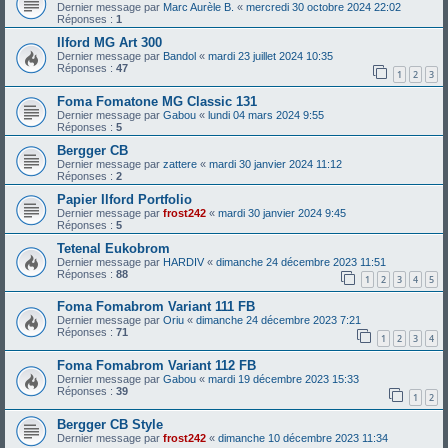
Dernier message par
Marc Aurèle B.
«
mercredi 30 octobre 2024 22:02
Réponses :
1
Ilford MG Art 300
Dernier message par
Bandol
«
mardi 23 juillet 2024 10:35
Réponses :
47
1
2
3
Foma Fomatone MG Classic 131
Dernier message par
Gabou
«
lundi 04 mars 2024 9:55
Réponses :
5
Bergger CB
Dernier message par
zattere
«
mardi 30 janvier 2024 11:12
Réponses :
2
Papier Ilford Portfolio
Dernier message par
frost242
«
mardi 30 janvier 2024 9:45
Réponses :
5
Tetenal Eukobrom
Dernier message par
HARDIV
«
dimanche 24 décembre 2023 11:51
Réponses :
88
1
2
3
4
5
Foma Fomabrom Variant 111 FB
Dernier message par
Oriu
«
dimanche 24 décembre 2023 7:21
Réponses :
71
1
2
3
4
Foma Fomabrom Variant 112 FB
Dernier message par
Gabou
«
mardi 19 décembre 2023 15:33
Réponses :
39
1
2
Bergger CB Style
Dernier message par
frost242
«
dimanche 10 décembre 2023 11:34