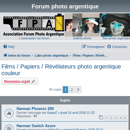
Forum photo argentique
L'association du forum
Galerie photo
Site photo argentiq
FAQ
S’enregistrer
Connexion
Index du forum
Labo photo argentique
Films / Papiers / Révélateurs photo argentique couleur
Films / Papiers / Révélateurs photo argentique
couleur
Nouveau sujet
1
2
Suivante
46 sujets
Sujets
Harman Phoenix 200
Dernier message par
KawaZ
«
jeudi 16 avril 2026 21:32
Réponses :
97
1
2
3
4
5
Harman Switch Azure
Dernier message par
phildu24
«
vendredi 06 mars 2026 20:11