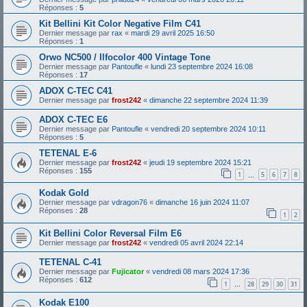
Réponses :
5
Kit Bellini Kit Color Negative Film C41
Dernier message par
rax
«
mardi 29 avril 2025 16:50
Réponses :
1
Orwo NC500 / Ilfocolor 400 Vintage Tone
Dernier message par
Pantoufle
«
lundi 23 septembre 2024 16:08
Réponses :
17
ADOX C-TEC C41
Dernier message par
frost242
«
dimanche 22 septembre 2024 11:39
ADOX C-TEC E6
Dernier message par
Pantoufle
«
vendredi 20 septembre 2024 10:11
Réponses :
5
TETENAL E-6
Dernier message par
frost242
«
jeudi 19 septembre 2024 15:21
Réponses :
155
1
5
6
7
8
…
Kodak Gold
Dernier message par
vdragon76
«
dimanche 16 juin 2024 11:07
Réponses :
28
1
2
Kit Bellini Color Reversal Film E6
Dernier message par
frost242
«
vendredi 05 avril 2024 22:14
TETENAL C-41
Dernier message par
Fujicator
«
vendredi 08 mars 2024 17:36
Réponses :
612
1
28
29
30
31
…
Kodak E100