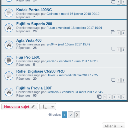
Réponses :
24
1
2
Kodak Portra 400NC
Dernier message par
Colinem
«
mardi 16 janvier 2018 20:12
Réponses :
7
Fujifilm Superia 200
Dernier message par
Furan
«
vendredi 13 octobre 2017 10:01
Réponses :
26
1
2
Agfa Vista 400
Dernier message par
yru94
«
jeudi 15 juin 2017 15:49
Réponses :
28
1
2
Fuji Pro 160C
Dernier message par
jean67
«
vendredi 19 mai 2017 16:20
Réponses :
5
Rollei Digibase CN200 PRO
Dernier message par
Havoc
«
mercredi 10 mai 2017 17:25
Réponses :
20
1
2
Fujifilm Provia 100F
Dernier message par
Germain
«
vendredi 31 mars 2017 20:45
Réponses :
93
1
2
3
4
5
Nouveau sujet
1
2
Suivante
46 sujets
Aller à