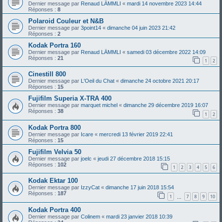
Dernier message par
Renaud LÄMMLI
«
mardi 14 novembre 2023 14:44
Réponses :
8
Polaroid Couleur et N&B
Dernier message par
3point14
«
dimanche 04 juin 2023 21:42
Réponses :
2
Kodak Portra 160
Dernier message par
Renaud LÄMMLI
«
samedi 03 décembre 2022 14:09
Réponses :
21
1
2
Cinestill 800
Dernier message par
L'Oeil du Chat
«
dimanche 24 octobre 2021 20:17
Réponses :
15
Fujifilm Superia X-TRA 400
Dernier message par
marquet michel
«
dimanche 29 décembre 2019 16:07
Réponses :
38
1
2
Kodak Portra 800
Dernier message par
Icare
«
mercredi 13 février 2019 22:41
Réponses :
15
Fujifilm Velvia 50
Dernier message par
joelc
«
jeudi 27 décembre 2018 15:15
Réponses :
102
1
2
3
4
5
6
Kodak Ektar 100
Dernier message par
IzzyCat
«
dimanche 17 juin 2018 15:54
Réponses :
187
1
7
8
9
10
…
Kodak Portra 400
Dernier message par
Colinem
«
mardi 23 janvier 2018 10:39