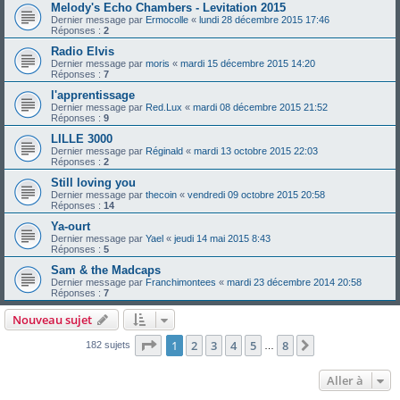
Melody's Echo Chambers - Levitation 2015
Dernier message par
Ermocolle
«
lundi 28 décembre 2015 17:46
Réponses :
2
Radio Elvis
Dernier message par
moris
«
mardi 15 décembre 2015 14:20
Réponses :
7
l'apprentissage
Dernier message par
Red.Lux
«
mardi 08 décembre 2015 21:52
Réponses :
9
LILLE 3000
Dernier message par
Réginald
«
mardi 13 octobre 2015 22:03
Réponses :
2
Still loving you
Dernier message par
thecoin
«
vendredi 09 octobre 2015 20:58
Réponses :
14
Ya-ourt
Dernier message par
Yael
«
jeudi 14 mai 2015 8:43
Réponses :
5
Sam & the Madcaps
Dernier message par
Franchimontees
«
mardi 23 décembre 2014 20:58
Réponses :
7
Nouveau sujet
Page
1
sur
8
1
2
3
4
5
8
Suivante
182 sujets
…
Aller à