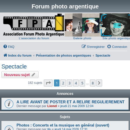
Forum photo argentique
L'association du forum
Galerie photo
Site photo argentiq
FAQ
S’enregistrer
Connexion
Index du forum
Présentation de photos argentiques
Spectacle
Spectacle
Nouveau sujet
Page
1
sur
8
1
2
3
4
5
8
Suivante
182 sujets
…
Annonces
A LIRE AVANT DE POSTER ET A RELIRE REGULIEREMENT
Dernier message par
Lionel
«
jeudi 21 mai 2009 12:04
Sujets
Photos : Concerts et la musique en général (ouvert)
Dernier message par
tilu
«
jeudi 14 mai 2026 12:31