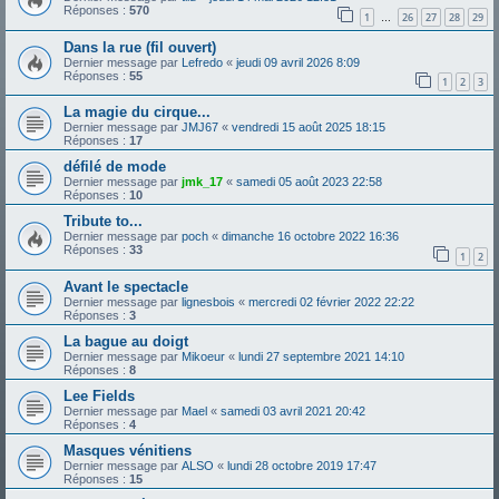
Réponses :
570
1
26
27
28
29
…
Dans la rue (fil ouvert)
Dernier message par
Lefredo
«
jeudi 09 avril 2026 8:09
Réponses :
55
1
2
3
La magie du cirque...
Dernier message par
JMJ67
«
vendredi 15 août 2025 18:15
Réponses :
17
défilé de mode
Dernier message par
jmk_17
«
samedi 05 août 2023 22:58
Réponses :
10
Tribute to...
Dernier message par
poch
«
dimanche 16 octobre 2022 16:36
Réponses :
33
1
2
Avant le spectacle
Dernier message par
lignesbois
«
mercredi 02 février 2022 22:22
Réponses :
3
La bague au doigt
Dernier message par
Mikoeur
«
lundi 27 septembre 2021 14:10
Réponses :
8
Lee Fields
Dernier message par
Mael
«
samedi 03 avril 2021 20:42
Réponses :
4
Masques vénitiens
Dernier message par
ALSO
«
lundi 28 octobre 2019 17:47
Réponses :
15