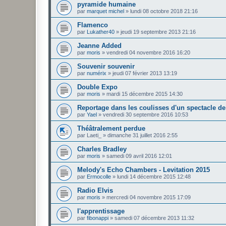
pyramide humaine
par
marquet michel
»
lundi 08 octobre 2018 21:16
Flamenco
par
Lukather40
»
jeudi 19 septembre 2013 21:16
Jeanne Added
par
moris
»
vendredi 04 novembre 2016 16:20
Souvenir souvenir
par
numérix
»
jeudi 07 février 2013 13:19
Double Expo
par
moris
»
mardi 15 décembre 2015 14:30
Reportage dans les coulisses d'un spectacle d
par
Yael
»
vendredi 30 septembre 2016 10:53
Théâtralement perdue
par
Laeti_
»
dimanche 31 juillet 2016 2:55
Charles Bradley
par
moris
»
samedi 09 avril 2016 12:01
Melody's Echo Chambers - Levitation 2015
par
Ermocolle
»
lundi 14 décembre 2015 12:48
Radio Elvis
par
moris
»
mercredi 04 novembre 2015 17:09
l'apprentissage
par
fibonappi
»
samedi 07 décembre 2013 11:32