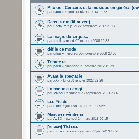
Photos : Concerts et la musique en général (ouv
par
daouar
»
lundi 18 février 2013 14:33
Dans la rue (fil ouvert)
par
Corto_M
»
jeudi 22 novembre 2012 21:14
La magie du cirque...
par
frcolin
»
mardi 07 octobre 2008 12:38
défilé de mode
par
gillou
»
mercredi 05 novembre 2008 23:50
Tribute to...
par
poch
»
dimanche 21 octobre 2012 19:29
Avant le spectacle
par
xXx
»
lundi 31 janvier 2022 22:26
La bague au doigt
par
Mikoeur
»
samedi 25 septembre 2021 23:43
Lee Fields
par
moris
»
jeudi 09 février 2017 16:56
Masques vénitiens
par
ALSO
»
samedi 24 mars 2018 20:15
[ouvert] Théatre
par
romainmassola
»
samedi 22 juin 2013 17:25