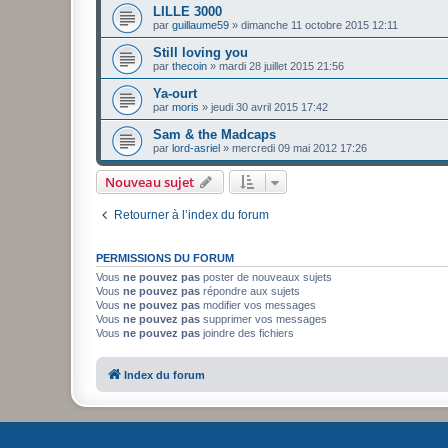
LILLE 3000
par
guillaume59
»
dimanche 11 octobre 2015 12:11
Still loving you
par
thecoin
»
mardi 28 juillet 2015 21:56
Ya-ourt
par
moris
»
jeudi 30 avril 2015 17:42
Sam & the Madcaps
par
lord-asriel
»
mercredi 09 mai 2012 17:26
Nouveau sujet
Retourner à l’index du forum
PERMISSIONS DU FORUM
Vous
ne pouvez pas
poster de nouveaux sujets
Vous
ne pouvez pas
répondre aux sujets
Vous
ne pouvez pas
modifier vos messages
Vous
ne pouvez pas
supprimer vos messages
Vous
ne pouvez pas
joindre des fichiers
Index du forum