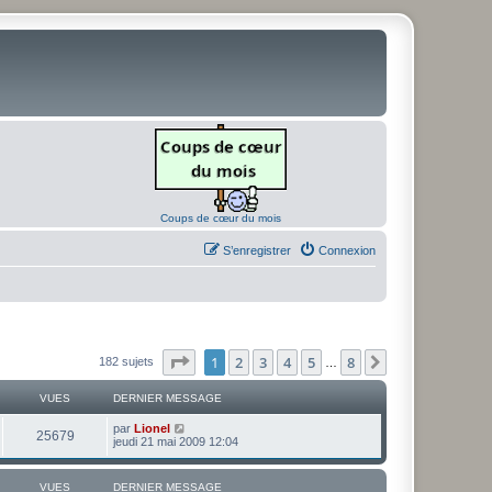
Coups de cœur du mois
S’enregistrer
Connexion
Page
1
sur
8
1
2
3
4
5
8
Suivante
182 sujets
…
VUES
DERNIER MESSAGE
D
par
Lionel
V
25679
e
jeudi 21 mai 2009 12:04
r
u
n
i
VUES
DERNIER MESSAGE
e