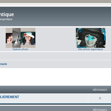
ntique
 argentique
Galerie photo
Site photo argentique
tacle
RÉPONSES
ULIEREMENT
R
0
é
RÉPONSES
p