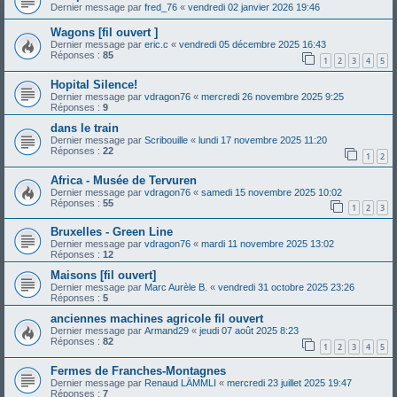
Dernier message par
fred_76
«
vendredi 02 janvier 2026 19:46
Wagons [fil ouvert ]
Dernier message par
eric.c
«
vendredi 05 décembre 2025 16:43
Réponses :
85
1
2
3
4
5
Hopital Silence!
Dernier message par
vdragon76
«
mercredi 26 novembre 2025 9:25
Réponses :
9
dans le train
Dernier message par
Scribouille
«
lundi 17 novembre 2025 11:20
Réponses :
22
1
2
Africa - Musée de Tervuren
Dernier message par
vdragon76
«
samedi 15 novembre 2025 10:02
Réponses :
55
1
2
3
Bruxelles - Green Line
Dernier message par
vdragon76
«
mardi 11 novembre 2025 13:02
Réponses :
12
Maisons [fil ouvert]
Dernier message par
Marc Aurèle B.
«
vendredi 31 octobre 2025 23:26
Réponses :
5
anciennes machines agricole fil ouvert
Dernier message par
Armand29
«
jeudi 07 août 2025 8:23
Réponses :
82
1
2
3
4
5
Fermes de Franches-Montagnes
Dernier message par
Renaud LÄMMLI
«
mercredi 23 juillet 2025 19:47
Réponses :
7