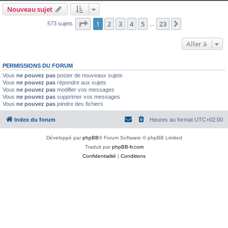
Nouveau sujet
Page
1
sur
23
1
2
3
4
5
23
Suivante
573 sujets
…
Aller à
PERMISSIONS DU FORUM
Vous
ne pouvez pas
poster de nouveaux sujets
Vous
ne pouvez pas
répondre aux sujets
Vous
ne pouvez pas
modifier vos messages
Vous
ne pouvez pas
supprimer vos messages
Vous
ne pouvez pas
joindre des fichiers
Index du forum
Heures au format
UTC+02:00
Développé par
phpBB
® Forum Software © phpBB Limited
Traduit par
phpBB-fr.com
Confidentialité
|
Conditions