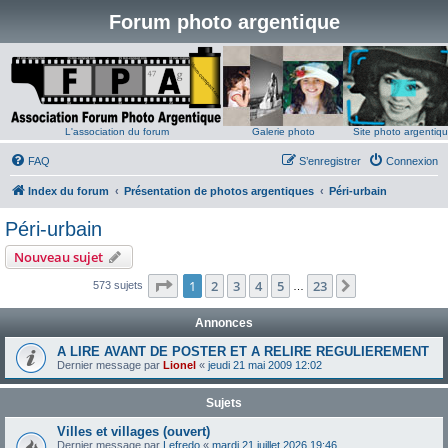
Forum photo argentique
L'association du forum
Galerie photo
Site photo argentiq
FAQ
S’enregistrer
Connexion
Index du forum
Présentation de photos argentiques
Péri-urbain
Péri-urbain
Nouveau sujet
Page
1
sur
23
1
2
3
4
5
23
Suivante
573 sujets
…
Annonces
A LIRE AVANT DE POSTER ET A RELIRE REGULIEREMENT
Dernier message par
Lionel
«
jeudi 21 mai 2009 12:02
Sujets
Villes et villages (ouvert)
Dernier message par
Lefredo
«
mardi 21 juillet 2026 19:46