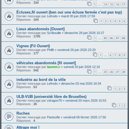
Réponses :
334
1
14
15
16
17
…
Écluses,fil ouvert (ben oui une écluse fermée c'est pas top)
Dernier message par
Lefredo
«
mardi 30 juin 2026 17:59
Réponses :
104
1
2
3
4
5
6
Lieux abandonnés [Ouvert]
Dernier message par
Scribouille
«
dimanche 28 juin 2026 10:27
Réponses :
1755
1
85
86
87
88
…
Vignes (Fil Ouvert)
Dernier message par
PhilB
«
vendredi 26 juin 2026 23:20
Réponses :
177
1
6
7
8
9
…
véhicules abandonnés [fil ouvert]
Dernier message par
laurent.c
«
samedi 20 juin 2026 12:16
Réponses :
542
1
25
26
27
28
…
industrie au bord de la ville
Dernier message par
Lefredo
«
dimanche 03 mai 2026 18:34
Réponses :
53
1
2
3
ULB-VUB (université libre de Bruxelles)
Dernier message par
vdragon76
«
vendredi 20 mars 2026 15:53
Réponses :
26
1
2
Ruches
Dernier message par
Pantoufle
«
vendredi 06 février 2026 17:56
Réponses :
4
Attrape moi !