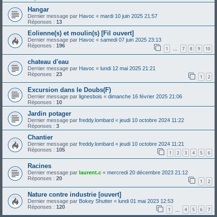
Hangar
Dernier message par
Havoc
«
mardi 10 juin 2025 21:57
Réponses :
13
Eolienne(s) et moulin(s) [Fil ouvert]
Dernier message par
Havoc
«
samedi 07 juin 2025 23:13
Réponses :
196
1
7
8
9
10
…
chateau d'eau
Dernier message par
Havoc
«
lundi 12 mai 2025 21:21
Réponses :
23
1
2
Excursion dans le Doubs(F)
Dernier message par
lignesbois
«
dimanche 16 février 2025 21:06
Réponses :
10
Jardin potager
Dernier message par
freddy.lombard
«
jeudi 10 octobre 2024 11:22
Réponses :
3
Chantier
Dernier message par
freddy.lombard
«
jeudi 10 octobre 2024 11:21
Réponses :
105
1
2
3
4
5
6
Racines
Dernier message par
laurent.c
«
mercredi 20 décembre 2023 21:12
Réponses :
20
1
2
Nature contre industrie [ouvert]
Dernier message par
Bokey Shutter
«
lundi 01 mai 2023 12:53
Réponses :
120
1
4
5
6
7
…