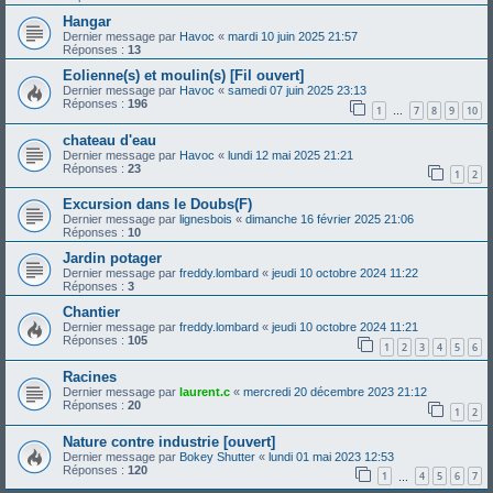
Hangar
Dernier message par
Havoc
«
mardi 10 juin 2025 21:57
Réponses :
13
Eolienne(s) et moulin(s) [Fil ouvert]
Dernier message par
Havoc
«
samedi 07 juin 2025 23:13
Réponses :
196
1
7
8
9
10
…
chateau d'eau
Dernier message par
Havoc
«
lundi 12 mai 2025 21:21
Réponses :
23
1
2
Excursion dans le Doubs(F)
Dernier message par
lignesbois
«
dimanche 16 février 2025 21:06
Réponses :
10
Jardin potager
Dernier message par
freddy.lombard
«
jeudi 10 octobre 2024 11:22
Réponses :
3
Chantier
Dernier message par
freddy.lombard
«
jeudi 10 octobre 2024 11:21
Réponses :
105
1
2
3
4
5
6
Racines
Dernier message par
laurent.c
«
mercredi 20 décembre 2023 21:12
Réponses :
20
1
2
Nature contre industrie [ouvert]
Dernier message par
Bokey Shutter
«
lundi 01 mai 2023 12:53
Réponses :
120
1
4
5
6
7
…