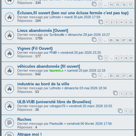
Réponses :
334
1
14
15
16
17
…
Écluses,fil ouvert (ben oui une écluse fermée c'est pas top)
Dernier message par
Lefredo
«
mardi 30 juin 2026 17:59
Réponses :
104
1
2
3
4
5
6
Lieux abandonnés [Ouvert]
Dernier message par
Scribouille
«
dimanche 28 juin 2026 10:27
Réponses :
1755
1
85
86
87
88
…
Vignes (Fil Ouvert)
Dernier message par
PhilB
«
vendredi 26 juin 2026 23:20
Réponses :
177
1
6
7
8
9
…
véhicules abandonnés [fil ouvert]
Dernier message par
laurent.c
«
samedi 20 juin 2026 12:16
Réponses :
542
1
25
26
27
28
…
industrie au bord de la ville
Dernier message par
Lefredo
«
dimanche 03 mai 2026 18:34
Réponses :
53
1
2
3
ULB-VUB (université libre de Bruxelles)
Dernier message par
vdragon76
«
vendredi 20 mars 2026 15:53
Réponses :
26
1
2
Ruches
Dernier message par
Pantoufle
«
vendredi 06 février 2026 17:56
Réponses :
4
Attrape moi !