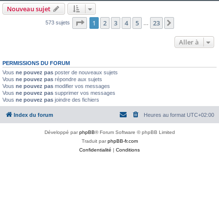
Nouveau sujet
Page
1
sur
23
1
2
3
4
5
23
Suivante
573 sujets
…
Aller à
PERMISSIONS DU FORUM
Vous
ne pouvez pas
poster de nouveaux sujets
Vous
ne pouvez pas
répondre aux sujets
Vous
ne pouvez pas
modifier vos messages
Vous
ne pouvez pas
supprimer vos messages
Vous
ne pouvez pas
joindre des fichiers
Index du forum
Heures au format
UTC+02:00
Développé par
phpBB
® Forum Software © phpBB Limited
Traduit par
phpBB-fr.com
Confidentialité
|
Conditions