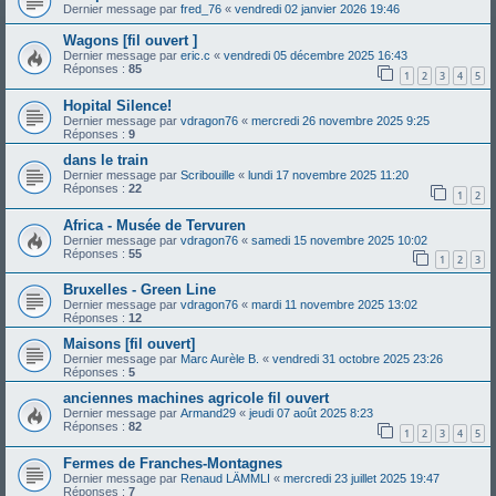
Dernier message par
fred_76
«
vendredi 02 janvier 2026 19:46
Wagons [fil ouvert ]
Dernier message par
eric.c
«
vendredi 05 décembre 2025 16:43
Réponses :
85
1
2
3
4
5
Hopital Silence!
Dernier message par
vdragon76
«
mercredi 26 novembre 2025 9:25
Réponses :
9
dans le train
Dernier message par
Scribouille
«
lundi 17 novembre 2025 11:20
Réponses :
22
1
2
Africa - Musée de Tervuren
Dernier message par
vdragon76
«
samedi 15 novembre 2025 10:02
Réponses :
55
1
2
3
Bruxelles - Green Line
Dernier message par
vdragon76
«
mardi 11 novembre 2025 13:02
Réponses :
12
Maisons [fil ouvert]
Dernier message par
Marc Aurèle B.
«
vendredi 31 octobre 2025 23:26
Réponses :
5
anciennes machines agricole fil ouvert
Dernier message par
Armand29
«
jeudi 07 août 2025 8:23
Réponses :
82
1
2
3
4
5
Fermes de Franches-Montagnes
Dernier message par
Renaud LÄMMLI
«
mercredi 23 juillet 2025 19:47
Réponses :
7