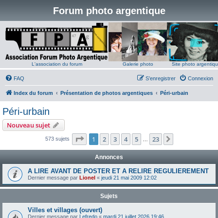
Forum photo argentique
L'association du forum
Galerie photo
Site photo argentiq
FAQ
S’enregistrer
Connexion
Index du forum
Présentation de photos argentiques
Péri-urbain
Péri-urbain
Nouveau sujet
Page
1
sur
23
1
2
3
4
5
23
Suivante
573 sujets
…
Annonces
A LIRE AVANT DE POSTER ET A RELIRE REGULIEREMENT
Dernier message par
Lionel
«
jeudi 21 mai 2009 12:02
Sujets
Villes et villages (ouvert)
Dernier message par
Lefredo
«
mardi 21 juillet 2026 19:46