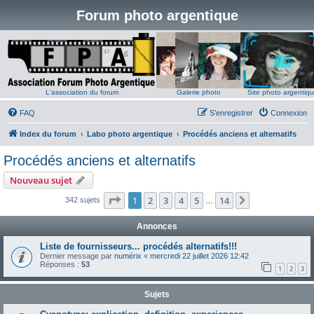
Forum photo argentique
L'association du forum
Galerie photo
Site photo argentiq
FAQ
S’enregistrer
Connexion
Index du forum
Labo photo argentique
Procédés anciens et alternatifs
Procédés anciens et alternatifs
Nouveau sujet
Page
1
sur
14
1
2
3
4
5
14
Suivante
342 sujets
…
Annonces
Liste de fournisseurs... procédés alternatifs!!!
Dernier message par
numérix
«
mercredi 22 juillet 2026 12:42
Réponses :
53
1
2
3
Sujets