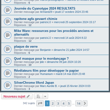
Réponses :
6
Journée du Cyanotype 2024 RESULTATS
Dernier message par
Armand29
«
jeudi 17 octobre 2024 23:46
rapitone agfa gevaert chimie
Dernier message par
patrickJJ
«
mercredi 25 septembre 2024 15:17
Réponses :
12
Mike Ware: ressources pour les procédés anciens et
alternatifs
Dernier message par
patrickJJ
«
mercredi 14 août 2024 8:22
Réponses :
12
plaque de verre
Dernier message par
Benjamin
«
dimanche 21 juillet 2024 14:57
Réponses :
6
Quel masque pour le mordançage ?
Dernier message par
jide
«
dimanche 09 juin 2024 10:20
Réponses :
10
Révélateurs film pour développer le papier
Dernier message par
Humanium
«
mardi 14 mai 2024 23:48
Réponses :
2
SilverChrome Ilford Japan
Dernier message par
Marc Aurèle B.
«
jeudi 15 février 2024 0:03
Réponses :
3
Nouveau sujet
Page
1
sur
14
1
2
3
4
5
14
Suivante
342 sujets
…