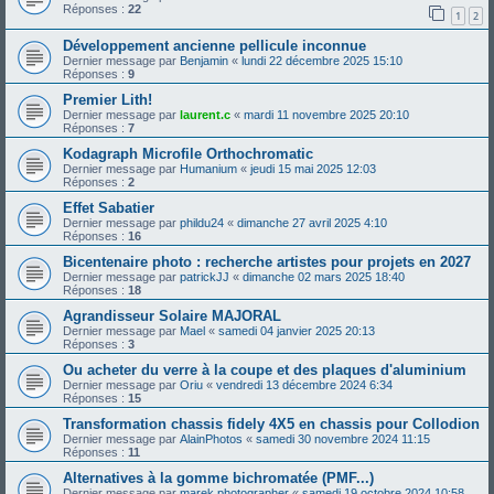
Réponses :
22
1
2
Développement ancienne pellicule inconnue
Dernier message par
Benjamin
«
lundi 22 décembre 2025 15:10
Réponses :
9
Premier Lith!
Dernier message par
laurent.c
«
mardi 11 novembre 2025 20:10
Réponses :
7
Kodagraph Microfile Orthochromatic
Dernier message par
Humanium
«
jeudi 15 mai 2025 12:03
Réponses :
2
Effet Sabatier
Dernier message par
phildu24
«
dimanche 27 avril 2025 4:10
Réponses :
16
Bicentenaire photo : recherche artistes pour projets en 2027
Dernier message par
patrickJJ
«
dimanche 02 mars 2025 18:40
Réponses :
18
Agrandisseur Solaire MAJORAL
Dernier message par
Mael
«
samedi 04 janvier 2025 20:13
Réponses :
3
Ou acheter du verre à la coupe et des plaques d'aluminium
Dernier message par
Oriu
«
vendredi 13 décembre 2024 6:34
Réponses :
15
Transformation chassis fidely 4X5 en chassis pour Collodion
Dernier message par
AlainPhotos
«
samedi 30 novembre 2024 11:15
Réponses :
11
Alternatives à la gomme bichromatée (PMF...)
Dernier message par
marek.photographer
«
samedi 19 octobre 2024 10:58