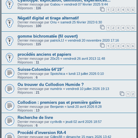
Cyanotype: explication, definition, experiences...
Dernier message par
Gabou
«
vendredi 07 février 2025 9:44
Réponses :
116
1
2
3
4
5
6
Négatif digital et tirage alternatif
Dernier message par
Oriu
«
samedi 25 février 2023 6:30
Réponses :
100
1
2
3
4
5
6
gomme bichromatée (fil ouvert)
Dernier message par
patrickJJ
«
vendredi 20 novembre 2020 17:16
Réponses :
115
1
2
3
4
5
6
procédés anciens et papiers
Dernier message par
20x25
«
vendredi 26 avril 2013 11:48
Réponses :
11
Suisse-Colombie 64’19’´
Dernier message par
Spotshica
«
lundi 13 juillet 2026 0:10
Réponses :
6
Ou trouver du Collodion Humide ?
Dernier message par
numérix
«
vendredi 10 juillet 2026 19:13
Réponses :
21
1
2
Collodion : premiers pas et première galère
Dernier message par
Benjamin
«
lundi 20 avril 2026 8:28
Réponses :
13
Recherche de livre
Dernier message par
cyrilvdb
«
jeudi 02 avril 2026 18:57
Réponses :
6
Procédé d'inversion RA-4
Dernier message par
Gilles88
«
dimanche 15 mars 2026 13:42