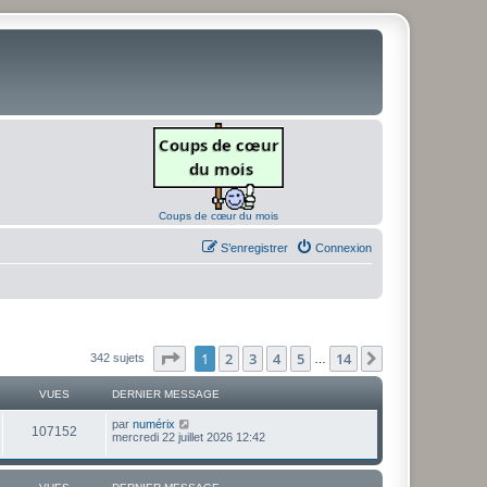
Coups de cœur du mois
S’enregistrer
Connexion
Page
1
sur
14
1
2
3
4
5
14
Suivante
342 sujets
…
VUES
DERNIER MESSAGE
D
par
numérix
V
107152
e
mercredi 22 juillet 2026 12:42
r
u
n
i
e