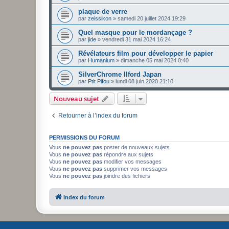
plaque de verre
par
zeissikon
»
samedi 20 juillet 2024 19:29
Quel masque pour le mordançage ?
par
jide
»
vendredi 31 mai 2024 16:24
Révélateurs film pour développer le papier
par
Humanium
»
dimanche 05 mai 2024 0:40
SilverChrome Ilford Japan
par
Ptit Pifou
»
lundi 08 juin 2020 21:10
Nouveau sujet
Retourner à l’index du forum
PERMISSIONS DU FORUM
Vous
ne pouvez pas
poster de nouveaux sujets
Vous
ne pouvez pas
répondre aux sujets
Vous
ne pouvez pas
modifier vos messages
Vous
ne pouvez pas
supprimer vos messages
Vous
ne pouvez pas
joindre des fichiers
Index du forum