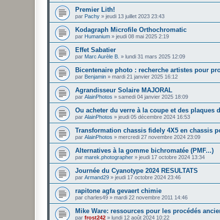
Premier Lith!
par
Pachy
»
jeudi 13 juillet 2023 23:43
Kodagraph Microfile Orthochromatic
par
Humanium
»
jeudi 08 mai 2025 2:19
Effet Sabatier
par
Marc Aurèle B.
»
lundi 31 mars 2025 12:09
Bicentenaire photo : recherche artistes pour pr
par
Benjamin
»
mardi 21 janvier 2025 16:12
Agrandisseur Solaire MAJORAL
par
AlainPhotos
»
samedi 04 janvier 2025 18:09
Ou acheter du verre à la coupe et des plaques
par
AlainPhotos
»
jeudi 05 décembre 2024 16:53
Transformation chassis fidely 4X5 en chassis p
par
AlainPhotos
»
mercredi 27 novembre 2024 23:09
Alternatives à la gomme bichromatée (PMF...)
par
marek.photographer
»
jeudi 17 octobre 2024 13:34
Journée du Cyanotype 2024 RESULTATS
par
Armand29
»
jeudi 17 octobre 2024 23:46
rapitone agfa gevaert chimie
par
charles49
»
mardi 22 novembre 2011 14:46
Mike Ware: ressources pour les procédés anciens
par
frost242
»
lundi 12 août 2024 10:22