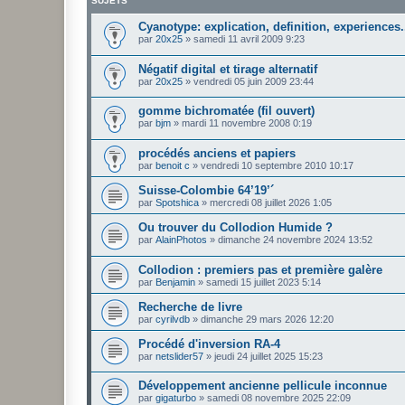
SUJETS
Cyanotype: explication, definition, experiences.
par
20x25
»
samedi 11 avril 2009 9:23
Négatif digital et tirage alternatif
par
20x25
»
vendredi 05 juin 2009 23:44
gomme bichromatée (fil ouvert)
par
bjm
»
mardi 11 novembre 2008 0:19
procédés anciens et papiers
par
benoit c
»
vendredi 10 septembre 2010 10:17
Suisse-Colombie 64’19’´
par
Spotshica
»
mercredi 08 juillet 2026 1:05
Ou trouver du Collodion Humide ?
par
AlainPhotos
»
dimanche 24 novembre 2024 13:52
Collodion : premiers pas et première galère
par
Benjamin
»
samedi 15 juillet 2023 5:14
Recherche de livre
par
cyrilvdb
»
dimanche 29 mars 2026 12:20
Procédé d'inversion RA-4
par
netslider57
»
jeudi 24 juillet 2025 15:23
Développement ancienne pellicule inconnue
par
gigaturbo
»
samedi 08 novembre 2025 22:09