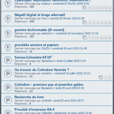
Cyanotype: explication, definition, experiences...
Dernier message par
Gabou
«
vendredi 07 février 2025 9:44
Réponses :
116
1
2
3
4
5
6
Négatif digital et tirage alternatif
Dernier message par
Oriu
«
samedi 25 février 2023 6:30
Réponses :
100
1
2
3
4
5
6
gomme bichromatée (fil ouvert)
Dernier message par
patrickJJ
«
vendredi 20 novembre 2020 17:16
Réponses :
115
1
2
3
4
5
6
procédés anciens et papiers
Dernier message par
20x25
«
vendredi 26 avril 2013 11:48
Réponses :
11
Suisse-Colombie 64’19’´
Dernier message par
Spotshica
«
lundi 13 juillet 2026 0:10
Réponses :
6
Ou trouver du Collodion Humide ?
Dernier message par
numérix
«
vendredi 10 juillet 2026 19:13
Réponses :
21
1
2
Collodion : premiers pas et première galère
Dernier message par
Benjamin
«
lundi 20 avril 2026 8:28
Réponses :
13
Recherche de livre
Dernier message par
cyrilvdb
«
jeudi 02 avril 2026 18:57
Réponses :
6
Procédé d'inversion RA-4
Dernier message par
Gilles88
«
dimanche 15 mars 2026 13:42