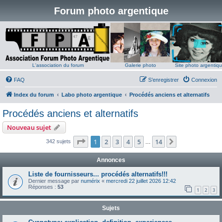
Forum photo argentique
L'association du forum
Galerie photo
Site photo argentiq
FAQ
S’enregistrer
Connexion
Index du forum
Labo photo argentique
Procédés anciens et alternatifs
Procédés anciens et alternatifs
Nouveau sujet
Page
1
sur
14
1
2
3
4
5
14
Suivante
342 sujets
…
Annonces
Liste de fournisseurs... procédés alternatifs!!!
Dernier message par
numérix
«
mercredi 22 juillet 2026 12:42
Réponses :
53
1
2
3
Sujets