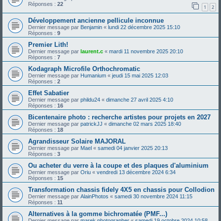
Réponses :
22
1
2
Développement ancienne pellicule inconnue
Dernier message par
Benjamin
«
lundi 22 décembre 2025 15:10
Réponses :
9
Premier Lith!
Dernier message par
laurent.c
«
mardi 11 novembre 2025 20:10
Réponses :
7
Kodagraph Microfile Orthochromatic
Dernier message par
Humanium
«
jeudi 15 mai 2025 12:03
Réponses :
2
Effet Sabatier
Dernier message par
phildu24
«
dimanche 27 avril 2025 4:10
Réponses :
16
Bicentenaire photo : recherche artistes pour projets en 2027
Dernier message par
patrickJJ
«
dimanche 02 mars 2025 18:40
Réponses :
18
Agrandisseur Solaire MAJORAL
Dernier message par
Mael
«
samedi 04 janvier 2025 20:13
Réponses :
3
Ou acheter du verre à la coupe et des plaques d'aluminium
Dernier message par
Oriu
«
vendredi 13 décembre 2024 6:34
Réponses :
15
Transformation chassis fidely 4X5 en chassis pour Collodion
Dernier message par
AlainPhotos
«
samedi 30 novembre 2024 11:15
Réponses :
11
Alternatives à la gomme bichromatée (PMF...)
Dernier message par
marek.photographer
«
samedi 19 octobre 2024 10:58