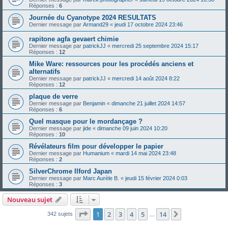
Réponses :
6
Journée du Cyanotype 2024 RESULTATS
Dernier message par
Armand29
«
jeudi 17 octobre 2024 23:46
rapitone agfa gevaert chimie
Dernier message par
patrickJJ
«
mercredi 25 septembre 2024 15:17
Réponses :
12
Mike Ware: ressources pour les procédés anciens et
alternatifs
Dernier message par
patrickJJ
«
mercredi 14 août 2024 8:22
Réponses :
12
plaque de verre
Dernier message par
Benjamin
«
dimanche 21 juillet 2024 14:57
Réponses :
6
Quel masque pour le mordançage ?
Dernier message par
jide
«
dimanche 09 juin 2024 10:20
Réponses :
10
Révélateurs film pour développer le papier
Dernier message par
Humanium
«
mardi 14 mai 2024 23:48
Réponses :
2
SilverChrome Ilford Japan
Dernier message par
Marc Aurèle B.
«
jeudi 15 février 2024 0:03
Réponses :
3
Nouveau sujet
Page
1
sur
14
1
2
3
4
5
14
Suivante
342 sujets
…