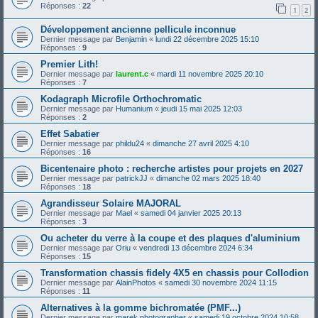
Réponses :
22
1
2
Développement ancienne pellicule inconnue
Dernier message par
Benjamin
«
lundi 22 décembre 2025 15:10
Réponses :
9
Premier Lith!
Dernier message par
laurent.c
«
mardi 11 novembre 2025 20:10
Réponses :
7
Kodagraph Microfile Orthochromatic
Dernier message par
Humanium
«
jeudi 15 mai 2025 12:03
Réponses :
2
Effet Sabatier
Dernier message par
phildu24
«
dimanche 27 avril 2025 4:10
Réponses :
16
Bicentenaire photo : recherche artistes pour projets en 2027
Dernier message par
patrickJJ
«
dimanche 02 mars 2025 18:40
Réponses :
18
Agrandisseur Solaire MAJORAL
Dernier message par
Mael
«
samedi 04 janvier 2025 20:13
Réponses :
3
Ou acheter du verre à la coupe et des plaques d'aluminium
Dernier message par
Oriu
«
vendredi 13 décembre 2024 6:34
Réponses :
15
Transformation chassis fidely 4X5 en chassis pour Collodion
Dernier message par
AlainPhotos
«
samedi 30 novembre 2024 11:15
Réponses :
11
Alternatives à la gomme bichromatée (PMF...)
Dernier message par
marek.photographer
«
samedi 19 octobre 2024 10:58