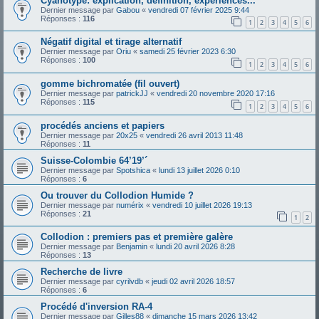
Cyanotype: explication, definition, experiences...
Dernier message par
Gabou
«
vendredi 07 février 2025 9:44
Réponses :
116
1
2
3
4
5
6
Négatif digital et tirage alternatif
Dernier message par
Oriu
«
samedi 25 février 2023 6:30
Réponses :
100
1
2
3
4
5
6
gomme bichromatée (fil ouvert)
Dernier message par
patrickJJ
«
vendredi 20 novembre 2020 17:16
Réponses :
115
1
2
3
4
5
6
procédés anciens et papiers
Dernier message par
20x25
«
vendredi 26 avril 2013 11:48
Réponses :
11
Suisse-Colombie 64’19’´
Dernier message par
Spotshica
«
lundi 13 juillet 2026 0:10
Réponses :
6
Ou trouver du Collodion Humide ?
Dernier message par
numérix
«
vendredi 10 juillet 2026 19:13
Réponses :
21
1
2
Collodion : premiers pas et première galère
Dernier message par
Benjamin
«
lundi 20 avril 2026 8:28
Réponses :
13
Recherche de livre
Dernier message par
cyrilvdb
«
jeudi 02 avril 2026 18:57
Réponses :
6
Procédé d'inversion RA-4
Dernier message par
Gilles88
«
dimanche 15 mars 2026 13:42