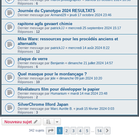
Réponses :
6
Journée du Cyanotype 2024 RESULTATS
Dernier message par
Armand29
«
jeudi 17 octobre 2024 23:46
rapitone agfa gevaert chimie
Dernier message par
patrickJJ
«
mercredi 25 septembre 2024 15:17
Réponses :
12
Mike Ware: ressources pour les procédés anciens et
alternatifs
Dernier message par
patrickJJ
«
mercredi 14 août 2024 8:22
Réponses :
12
plaque de verre
Dernier message par
Benjamin
«
dimanche 21 juillet 2024 14:57
Réponses :
6
Quel masque pour le mordançage ?
Dernier message par
jide
«
dimanche 09 juin 2024 10:20
Réponses :
10
Révélateurs film pour développer le papier
Dernier message par
Humanium
«
mardi 14 mai 2024 23:48
Réponses :
2
SilverChrome Ilford Japan
Dernier message par
Marc Aurèle B.
«
jeudi 15 février 2024 0:03
Réponses :
3
Nouveau sujet
Page
1
sur
14
1
2
3
4
5
14
Suivante
342 sujets
…