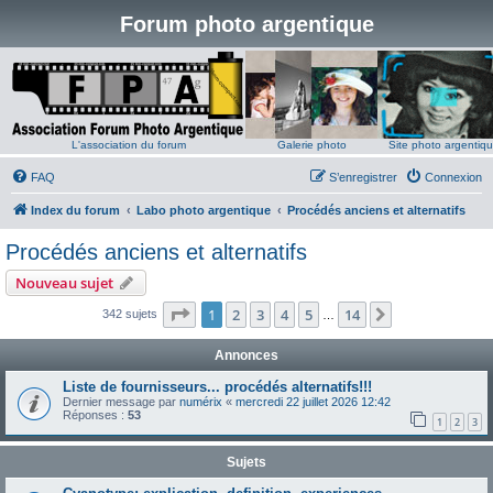
Forum photo argentique
L'association du forum
Galerie photo
Site photo argentiq
FAQ
S’enregistrer
Connexion
Index du forum
Labo photo argentique
Procédés anciens et alternatifs
Procédés anciens et alternatifs
Nouveau sujet
Page
1
sur
14
1
2
3
4
5
14
Suivante
342 sujets
…
Annonces
Liste de fournisseurs... procédés alternatifs!!!
Dernier message par
numérix
«
mercredi 22 juillet 2026 12:42
Réponses :
53
1
2
3
Sujets