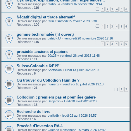
Cyanotype: explication, definition, experiences...
Dernier message par
Gabou
«
vendredi 07 février 2025 9:44
Réponses :
116
1
2
3
4
5
6
Négatif digital et tirage alternatif
Dernier message par
Oriu
«
samedi 25 février 2023 6:30
Réponses :
100
1
2
3
4
5
6
gomme bichromatée (fil ouvert)
Dernier message par
patrickJJ
«
vendredi 20 novembre 2020 17:16
Réponses :
115
1
2
3
4
5
6
procédés anciens et papiers
Dernier message par
20x25
«
vendredi 26 avril 2013 11:48
Réponses :
11
Suisse-Colombie 64’19’´
Dernier message par
Spotshica
«
lundi 13 juillet 2026 0:10
Réponses :
6
Ou trouver du Collodion Humide ?
Dernier message par
numérix
«
vendredi 10 juillet 2026 19:13
Réponses :
21
1
2
Collodion : premiers pas et première galère
Dernier message par
Benjamin
«
lundi 20 avril 2026 8:28
Réponses :
13
Recherche de livre
Dernier message par
cyrilvdb
«
jeudi 02 avril 2026 18:57
Réponses :
6
Procédé d'inversion RA-4
Dernier message par
Gilles88
«
dimanche 15 mars 2026 13:42