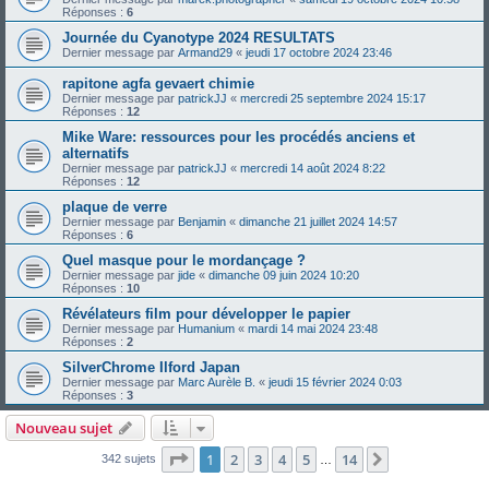
Réponses :
6
Journée du Cyanotype 2024 RESULTATS
Dernier message par
Armand29
«
jeudi 17 octobre 2024 23:46
rapitone agfa gevaert chimie
Dernier message par
patrickJJ
«
mercredi 25 septembre 2024 15:17
Réponses :
12
Mike Ware: ressources pour les procédés anciens et
alternatifs
Dernier message par
patrickJJ
«
mercredi 14 août 2024 8:22
Réponses :
12
plaque de verre
Dernier message par
Benjamin
«
dimanche 21 juillet 2024 14:57
Réponses :
6
Quel masque pour le mordançage ?
Dernier message par
jide
«
dimanche 09 juin 2024 10:20
Réponses :
10
Révélateurs film pour développer le papier
Dernier message par
Humanium
«
mardi 14 mai 2024 23:48
Réponses :
2
SilverChrome Ilford Japan
Dernier message par
Marc Aurèle B.
«
jeudi 15 février 2024 0:03
Réponses :
3
Nouveau sujet
Page
1
sur
14
1
2
3
4
5
14
Suivante
342 sujets
…