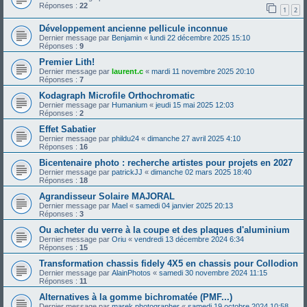
Réponses :
22
1
2
Développement ancienne pellicule inconnue
Dernier message par
Benjamin
«
lundi 22 décembre 2025 15:10
Réponses :
9
Premier Lith!
Dernier message par
laurent.c
«
mardi 11 novembre 2025 20:10
Réponses :
7
Kodagraph Microfile Orthochromatic
Dernier message par
Humanium
«
jeudi 15 mai 2025 12:03
Réponses :
2
Effet Sabatier
Dernier message par
phildu24
«
dimanche 27 avril 2025 4:10
Réponses :
16
Bicentenaire photo : recherche artistes pour projets en 2027
Dernier message par
patrickJJ
«
dimanche 02 mars 2025 18:40
Réponses :
18
Agrandisseur Solaire MAJORAL
Dernier message par
Mael
«
samedi 04 janvier 2025 20:13
Réponses :
3
Ou acheter du verre à la coupe et des plaques d'aluminium
Dernier message par
Oriu
«
vendredi 13 décembre 2024 6:34
Réponses :
15
Transformation chassis fidely 4X5 en chassis pour Collodion
Dernier message par
AlainPhotos
«
samedi 30 novembre 2024 11:15
Réponses :
11
Alternatives à la gomme bichromatée (PMF...)
Dernier message par
marek.photographer
«
samedi 19 octobre 2024 10:58