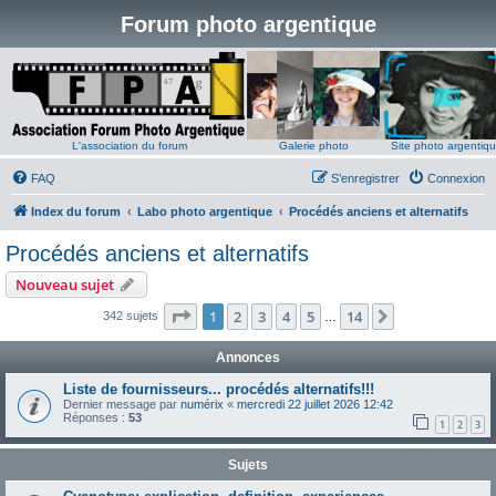
Forum photo argentique
L'association du forum
Galerie photo
Site photo argentiq
FAQ
S’enregistrer
Connexion
Index du forum
Labo photo argentique
Procédés anciens et alternatifs
Procédés anciens et alternatifs
Nouveau sujet
Page
1
sur
14
1
2
3
4
5
14
Suivante
342 sujets
…
Annonces
Liste de fournisseurs... procédés alternatifs!!!
Dernier message par
numérix
«
mercredi 22 juillet 2026 12:42
Réponses :
53
1
2
3
Sujets