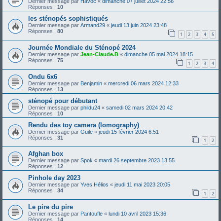
Dernier message par
Havoc
«
dimanche 07 juillet 2024 22:56
Réponses :
10
les sténopés sophistiqués
Dernier message par
Armand29
«
jeudi 13 juin 2024 23:48
Réponses :
80
1
2
3
4
5
Journée Mondiale du Sténopé 2024
Dernier message par
Jean-Claude.B
«
dimanche 05 mai 2024 18:15
Réponses :
75
1
2
3
4
Ondu 6x6
Dernier message par
Benjamin
«
mercredi 06 mars 2024 12:33
Réponses :
13
sténopé pour débutant
Dernier message par
phildu24
«
samedi 02 mars 2024 20:42
Réponses :
10
Rendu des toy camera (lomography)
Dernier message par
Guile
«
jeudi 15 février 2024 6:51
Réponses :
31
1
2
Afghan box
Dernier message par
Spok
«
mardi 26 septembre 2023 13:55
Réponses :
12
Pinhole day 2023
Dernier message par
Yves Hélios
«
jeudi 11 mai 2023 20:05
Réponses :
34
1
2
Le pire du pire
Dernier message par
Pantoufle
«
lundi 10 avril 2023 15:36
Réponses :
14