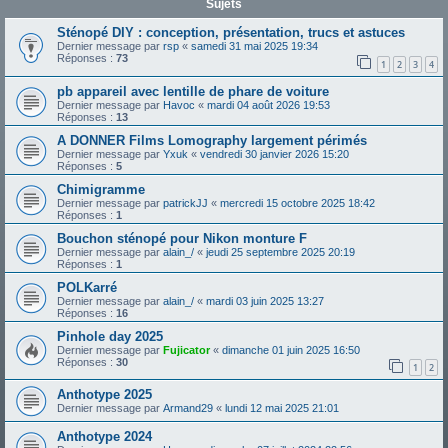
Sujets
Sténopé DIY : conception, présentation, trucs et astuces
Dernier message par
rsp
«
samedi 31 mai 2025 19:34
Réponses :
73
1
2
3
4
pb appareil avec lentille de phare de voiture
Dernier message par
Havoc
«
mardi 04 août 2026 19:53
Réponses :
13
A DONNER Films Lomography largement périmés
Dernier message par
Yxuk
«
vendredi 30 janvier 2026 15:20
Réponses :
5
Chimigramme
Dernier message par
patrickJJ
«
mercredi 15 octobre 2025 18:42
Réponses :
1
Bouchon sténopé pour Nikon monture F
Dernier message par
alain_/
«
jeudi 25 septembre 2025 20:19
Réponses :
1
POLKarré
Dernier message par
alain_/
«
mardi 03 juin 2025 13:27
Réponses :
16
Pinhole day 2025
Dernier message par
Fujicator
«
dimanche 01 juin 2025 16:50
Réponses :
30
1
2
Anthotype 2025
Dernier message par
Armand29
«
lundi 12 mai 2025 21:01
Anthotype 2024