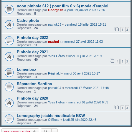
noon pinhole 612 ( pour film 6 x 6) mode d'emploi
Dernier message par
Georgesh
«
jeudi 19 janvier 2023 17:26
Réponses :
5
Cadre photo
Dernier message par
patrickJJ
«
vendredi 15 juillet 2022 15:51
Réponses :
24
1
2
Pinhole day 2022
Dernier message par
mathgl
«
mercredi 27 avril 2022 11:03
Réponses :
11
Pinhole day 2021
Dernier message par
Yves Hélios
«
lundi 07 juin 2021 20:19
Réponses :
40
1
2
3
Lumenbox
Dernier message par
Réginald
«
mardi 06 avril 2021 10:17
Réponses :
11
Réparation Sardina
Dernier message par
patrickJJ
«
mercredi 17 février 2021 17:48
Réponses :
1
Pinhole day 2020
Dernier message par
Yves Hélios
«
mercredi 01 juillet 2020 6:53
Réponses :
24
1
2
Lomography jetable réutilisable B&W
Dernier message par
OliRess
«
jeudi 25 juin 2020 22:45
Réponses :
2
Nouveau sujet