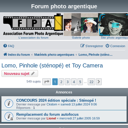
Forum photo argentique
L'association du forum
Galerie photo
Site photo argentiq
FAQ
S’enregistrer
Connexion
Index du forum
Matériels photo argentiques
Lomo, Pinhole (sténopé) et Toy Camera
Lomo, Pinhole (sténopé) et Toy Camera
Nouveau sujet
Page
1
sur
22
1
2
3
4
5
22
Suivante
549 sujets
…
Annonces
CONCOURS 2024 édition spéciale : Sténopé !
Dernier message par
Ckidom
«
samedi 13 juillet 2024 9:06
Réponses :
1
Remplacement du forum autofocus
Dernier message par
Lionel
«
mercredi 27 juillet 2005 16:59