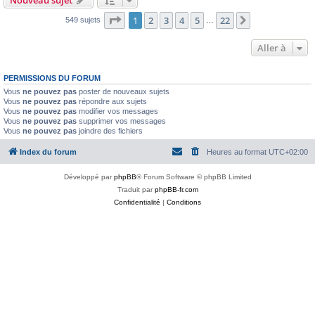
Page
1
sur
22
1
2
3
4
5
22
Suivante
549 sujets
…
Aller à
PERMISSIONS DU FORUM
Vous
ne pouvez pas
poster de nouveaux sujets
Vous
ne pouvez pas
répondre aux sujets
Vous
ne pouvez pas
modifier vos messages
Vous
ne pouvez pas
supprimer vos messages
Vous
ne pouvez pas
joindre des fichiers
Index du forum
Heures au format
UTC+02:00
Développé par
phpBB
® Forum Software © phpBB Limited
Traduit par
phpBB-fr.com
Confidentialité
|
Conditions