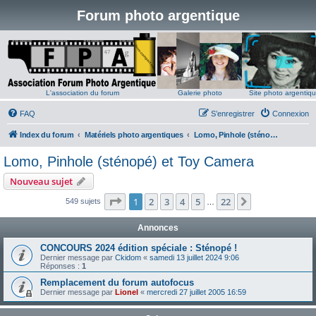
Forum photo argentique
L'association du forum
Galerie photo
Site photo argentiq
FAQ
S’enregistrer
Connexion
Index du forum
Matériels photo argentiques
Lomo, Pinhole (sténopé) et Toy Camera
Lomo, Pinhole (sténopé) et Toy Camera
Nouveau sujet
Page
1
sur
22
1
2
3
4
5
22
Suivante
549 sujets
…
Annonces
CONCOURS 2024 édition spéciale : Sténopé !
Dernier message par
Ckidom
«
samedi 13 juillet 2024 9:06
Réponses :
1
Remplacement du forum autofocus
Dernier message par
Lionel
«
mercredi 27 juillet 2005 16:59