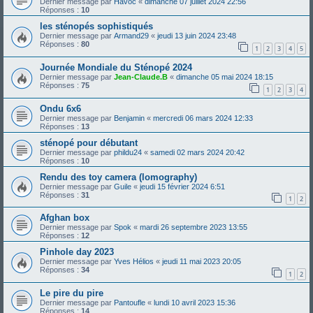
Dernier message par
Havoc
«
dimanche 07 juillet 2024 22:56
Réponses :
10
les sténopés sophistiqués
Dernier message par
Armand29
«
jeudi 13 juin 2024 23:48
Réponses :
80
1
2
3
4
5
Journée Mondiale du Sténopé 2024
Dernier message par
Jean-Claude.B
«
dimanche 05 mai 2024 18:15
Réponses :
75
1
2
3
4
Ondu 6x6
Dernier message par
Benjamin
«
mercredi 06 mars 2024 12:33
Réponses :
13
sténopé pour débutant
Dernier message par
phildu24
«
samedi 02 mars 2024 20:42
Réponses :
10
Rendu des toy camera (lomography)
Dernier message par
Guile
«
jeudi 15 février 2024 6:51
Réponses :
31
1
2
Afghan box
Dernier message par
Spok
«
mardi 26 septembre 2023 13:55
Réponses :
12
Pinhole day 2023
Dernier message par
Yves Hélios
«
jeudi 11 mai 2023 20:05
Réponses :
34
1
2
Le pire du pire
Dernier message par
Pantoufle
«
lundi 10 avril 2023 15:36
Réponses :
14