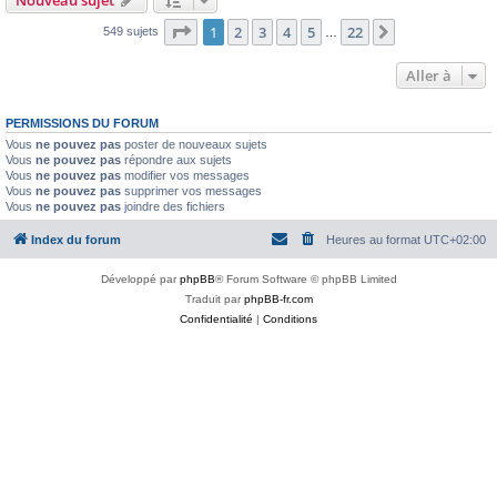
Page
1
sur
22
1
2
3
4
5
22
Suivante
549 sujets
…
Aller à
PERMISSIONS DU FORUM
Vous
ne pouvez pas
poster de nouveaux sujets
Vous
ne pouvez pas
répondre aux sujets
Vous
ne pouvez pas
modifier vos messages
Vous
ne pouvez pas
supprimer vos messages
Vous
ne pouvez pas
joindre des fichiers
Index du forum
Heures au format
UTC+02:00
Développé par
phpBB
® Forum Software © phpBB Limited
Traduit par
phpBB-fr.com
Confidentialité
|
Conditions