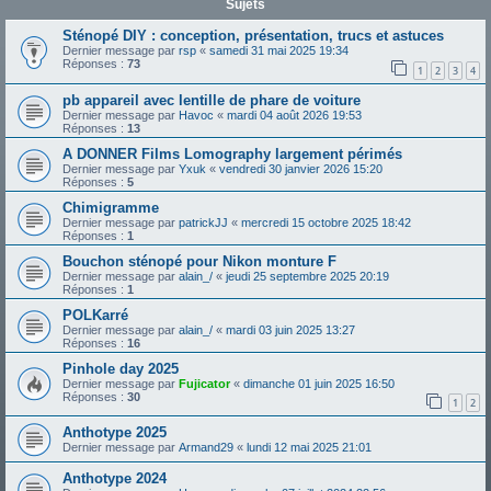
Sujets
Sténopé DIY : conception, présentation, trucs et astuces
Dernier message par
rsp
«
samedi 31 mai 2025 19:34
Réponses :
73
1
2
3
4
pb appareil avec lentille de phare de voiture
Dernier message par
Havoc
«
mardi 04 août 2026 19:53
Réponses :
13
A DONNER Films Lomography largement périmés
Dernier message par
Yxuk
«
vendredi 30 janvier 2026 15:20
Réponses :
5
Chimigramme
Dernier message par
patrickJJ
«
mercredi 15 octobre 2025 18:42
Réponses :
1
Bouchon sténopé pour Nikon monture F
Dernier message par
alain_/
«
jeudi 25 septembre 2025 20:19
Réponses :
1
POLKarré
Dernier message par
alain_/
«
mardi 03 juin 2025 13:27
Réponses :
16
Pinhole day 2025
Dernier message par
Fujicator
«
dimanche 01 juin 2025 16:50
Réponses :
30
1
2
Anthotype 2025
Dernier message par
Armand29
«
lundi 12 mai 2025 21:01
Anthotype 2024