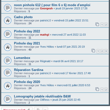
noon pinhole 612 ( pour film 6 x 6) mode d'emploi
Dernier message par
Georgesh
«
jeudi 19 janvier 2023 17:26
Réponses :
5
Cadre photo
Dernier message par
patrickJJ
«
vendredi 15 juillet 2022 15:51
Réponses :
24
1
2
Pinhole day 2022
Dernier message par
mathgl
«
mercredi 27 avril 2022 11:03
Réponses :
11
Pinhole day 2021
Dernier message par
Yves Hélios
«
lundi 07 juin 2021 20:19
Réponses :
40
1
2
3
Lumenbox
Dernier message par
Réginald
«
mardi 06 avril 2021 10:17
Réponses :
11
Réparation Sardina
Dernier message par
patrickJJ
«
mercredi 17 février 2021 17:48
Réponses :
1
Pinhole day 2020
Dernier message par
Yves Hélios
«
mercredi 01 juillet 2020 6:53
Réponses :
24
1
2
Lomography jetable réutilisable B&W
Dernier message par
OliRess
«
jeudi 25 juin 2020 22:45
Réponses :
2
Nouveau sujet