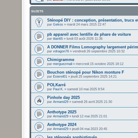
SUJETS
Sténopé DIY : conception, présentation, trucs e
par
Gekos
»
mardi 24 mars 2015 22:47
pb appareil avec lentille de phare de voiture
par
titan65
»
lundi 03 août 2026 11:36
A DONNER Films Lomography largement péri
par
vdragon76
»
vendredi 26 septembre 2025 10:32
Chimigramme
par
merguezmail
»
mercredi 15 octobre 2025 18:12
Bouchon sténopé pour Nikon monture F
par
Esterel01
»
jeudi 25 septembre 2025 14:21
POLKarré
par
Paul K.
»
samedi 10 mai 2025 8:54
Pinhole day 2025
par
Armand29
»
samedi 26 avril 2025 21:30
Anthotype 2025
par
Armand29
»
lundi 12 mai 2025 21:01
Anthotype 2024
par
Armand29
»
jeudi 04 mai 2023 20:45
les sténopés sophistiqués