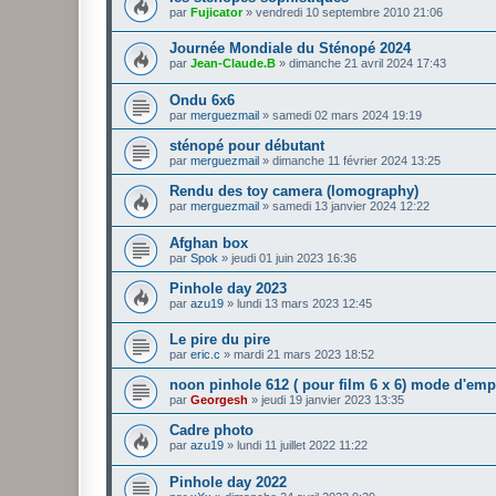
par
Fujicator
»
vendredi 10 septembre 2010 21:06
Journée Mondiale du Sténopé 2024
par
Jean-Claude.B
»
dimanche 21 avril 2024 17:43
Ondu 6x6
par
merguezmail
»
samedi 02 mars 2024 19:19
sténopé pour débutant
par
merguezmail
»
dimanche 11 février 2024 13:25
Rendu des toy camera (lomography)
par
merguezmail
»
samedi 13 janvier 2024 12:22
Afghan box
par
Spok
»
jeudi 01 juin 2023 16:36
Pinhole day 2023
par
azu19
»
lundi 13 mars 2023 12:45
Le pire du pire
par
eric.c
»
mardi 21 mars 2023 18:52
noon pinhole 612 ( pour film 6 x 6) mode d'emp
par
Georgesh
»
jeudi 19 janvier 2023 13:35
Cadre photo
par
azu19
»
lundi 11 juillet 2022 11:22
Pinhole day 2022