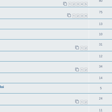
R
80
s
p
s
1
2
3
4
5
n
é
e
o
R
75
s
p
s
1
2
3
4
n
é
e
o
s
R
13
p
s
n
e
é
o
s
R
10
s
p
n
e
é
o
R
31
s
s
p
1
2
n
é
e
o
R
12
s
p
s
n
é
e
o
R
34
s
p
s
1
2
n
é
e
o
s
R
14
p
s
n
e
é
o
loi
R
5
s
s
p
n
é
e
o
R
24
s
p
s
1
2
n
é
e
o
R
11
s
p
s