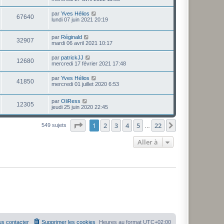
g
s
r
r
e
u
s
n
s
m
D
par
Yves Hélios
a
V
67640
i
e
e
lundi 07 juin 2021 20:19
g
e
e
s
r
e
r
u
s
n
s
m
a
D
par
Réginald
i
V
32907
e
g
e
e
mardi 06 avril 2021 10:17
e
s
e
r
r
u
s
n
s
m
D
par
patrickJJ
a
V
12680
i
e
e
mercredi 17 février 2021 17:48
g
e
e
s
r
e
r
u
s
n
D
par
Yves Hélios
s
m
a
V
41850
i
e
mercredi 01 juillet 2020 6:53
e
g
e
e
r
s
e
r
u
n
s
s
m
D
par
OliRess
i
a
V
12305
e
e
e
jeudi 25 juin 2020 22:45
e
g
s
r
r
e
u
s
n
s
m
a
Page
1
sur
22
1
2
3
4
5
22
i
Suivante
549 sujets
e
…
g
e
e
s
e
r
s
Aller à
s
m
a
e
g
s
e
s
a
g
e
s contacter
Supprimer les cookies
Heures au format
UTC+02:00