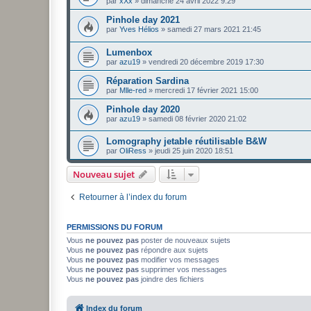
par
xXx
»
dimanche 24 avril 2022 9:29
Pinhole day 2021
par
Yves Hélios
»
samedi 27 mars 2021 21:45
Lumenbox
par
azu19
»
vendredi 20 décembre 2019 17:30
Réparation Sardina
par
Mlle-red
»
mercredi 17 février 2021 15:00
Pinhole day 2020
par
azu19
»
samedi 08 février 2020 21:02
Lomography jetable réutilisable B&W
par
OliRess
»
jeudi 25 juin 2020 18:51
Nouveau sujet
Retourner à l’index du forum
PERMISSIONS DU FORUM
Vous
ne pouvez pas
poster de nouveaux sujets
Vous
ne pouvez pas
répondre aux sujets
Vous
ne pouvez pas
modifier vos messages
Vous
ne pouvez pas
supprimer vos messages
Vous
ne pouvez pas
joindre des fichiers
Index du forum