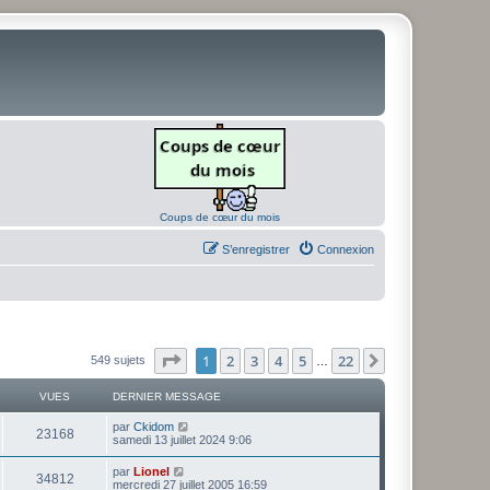
Coups de cœur du mois
S’enregistrer
Connexion
Page
1
sur
22
1
2
3
4
5
22
Suivante
549 sujets
…
VUES
DERNIER MESSAGE
D
par
Ckidom
V
23168
e
samedi 13 juillet 2024 9:06
r
u
n
D
par
Lionel
V
34812
i
e
mercredi 27 juillet 2005 16:59
e