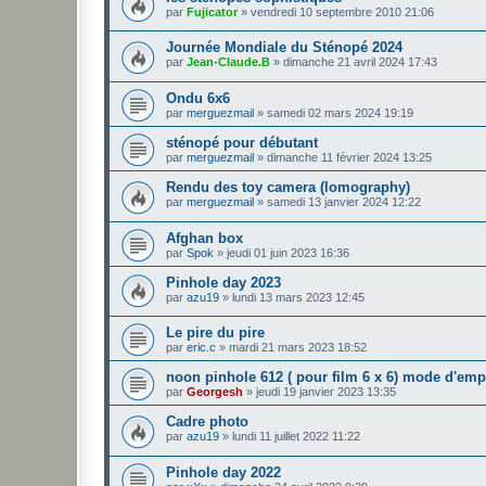
par
Fujicator
»
vendredi 10 septembre 2010 21:06
Journée Mondiale du Sténopé 2024
par
Jean-Claude.B
»
dimanche 21 avril 2024 17:43
Ondu 6x6
par
merguezmail
»
samedi 02 mars 2024 19:19
sténopé pour débutant
par
merguezmail
»
dimanche 11 février 2024 13:25
Rendu des toy camera (lomography)
par
merguezmail
»
samedi 13 janvier 2024 12:22
Afghan box
par
Spok
»
jeudi 01 juin 2023 16:36
Pinhole day 2023
par
azu19
»
lundi 13 mars 2023 12:45
Le pire du pire
par
eric.c
»
mardi 21 mars 2023 18:52
noon pinhole 612 ( pour film 6 x 6) mode d'emp
par
Georgesh
»
jeudi 19 janvier 2023 13:35
Cadre photo
par
azu19
»
lundi 11 juillet 2022 11:22
Pinhole day 2022