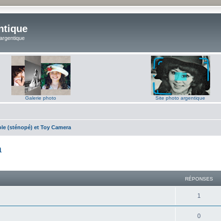
ntique
 argentique
Galerie photo
Site photo argentique
le (sténopé) et Toy Camera
a
RÉPONSES
R
1
é
R
0
p