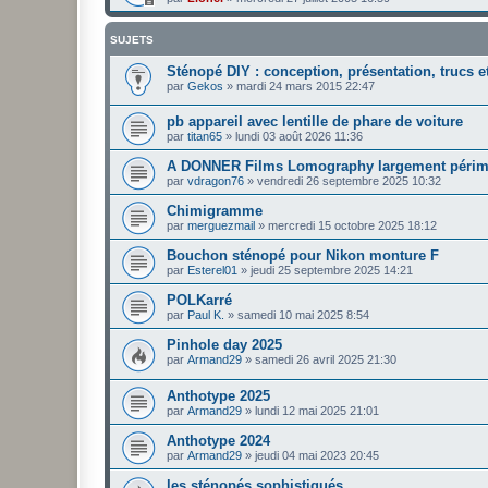
SUJETS
Sténopé DIY : conception, présentation, trucs e
par
Gekos
»
mardi 24 mars 2015 22:47
pb appareil avec lentille de phare de voiture
par
titan65
»
lundi 03 août 2026 11:36
A DONNER Films Lomography largement péri
par
vdragon76
»
vendredi 26 septembre 2025 10:32
Chimigramme
par
merguezmail
»
mercredi 15 octobre 2025 18:12
Bouchon sténopé pour Nikon monture F
par
Esterel01
»
jeudi 25 septembre 2025 14:21
POLKarré
par
Paul K.
»
samedi 10 mai 2025 8:54
Pinhole day 2025
par
Armand29
»
samedi 26 avril 2025 21:30
Anthotype 2025
par
Armand29
»
lundi 12 mai 2025 21:01
Anthotype 2024
par
Armand29
»
jeudi 04 mai 2023 20:45
les sténopés sophistiqués