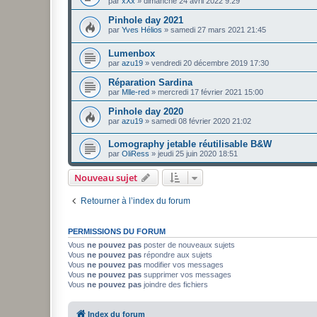
par
xXx
»
dimanche 24 avril 2022 9:29
Pinhole day 2021
par
Yves Hélios
»
samedi 27 mars 2021 21:45
Lumenbox
par
azu19
»
vendredi 20 décembre 2019 17:30
Réparation Sardina
par
Mlle-red
»
mercredi 17 février 2021 15:00
Pinhole day 2020
par
azu19
»
samedi 08 février 2020 21:02
Lomography jetable réutilisable B&W
par
OliRess
»
jeudi 25 juin 2020 18:51
Nouveau sujet
Retourner à l’index du forum
PERMISSIONS DU FORUM
Vous
ne pouvez pas
poster de nouveaux sujets
Vous
ne pouvez pas
répondre aux sujets
Vous
ne pouvez pas
modifier vos messages
Vous
ne pouvez pas
supprimer vos messages
Vous
ne pouvez pas
joindre des fichiers
Index du forum