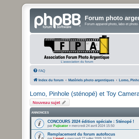
Forum photo arge
Forum appareil photo, labo et photo
L'association du forum
FAQ
Index du forum
Matériels photo argentiques
Lomo, Pinho
Lomo, Pinhole (sténopé) et Toy Camer
Nouveau sujet
ANNONCES
CONCOURS 2024 édition spéciale : Sténopé !
par
Fujicator
»
mercredi 24 avril 2024 15:50
Remplacement du forum autofocus
par
Lionel
»
mercredi 27 juillet 2005 16:59