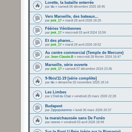
Lorette, la bataille enterrée
par
tilu
»
samedi 06 décembre 2025 18:45
Vers Marseille, des bateaux...
par
jmk_17
»
mardi 28 avril 2026 18:25
Fééries Vénitiennes
par
jmk_17
»
mercredi 03 avril 2024 15:59
Et des phares...
par
jmk_17
»
mardi 28 avril 2026 18:52
Au centre commercial (Temple de Mercure)
par
Jean-Claude.B
»
mercredi 28 février 2024 16:47
Marseille, série ouverte
par
jmk_17
»
samedi 07 décembre 2019 23:36
9-9bis/11-19 [série complète]
par
tilu
»
dimanche 02 novembre 2025 18:14
Les Limbes
par
L'Oeil du Chat
»
vendredi 20 mars 2026 22:28
Budapest
par
Zippopotamme
»
lundi 30 mars 2026 20:37
la maraichaussée sans De Funès
par
ronron
»
vendredi 03 avril 2026 18:49
Sur le Pont U Bein (série sur la Birmanie)