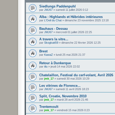
Siedlungs Paddenpuhl
par
JMJ67
»
samedi 11 juillet 2026 0:12
Alba : Highlands et Hébrides intérieures
par
L'Oeil du Chat
»
dimanche 23 novembre 2025 13:18
Bauhaus - Dessau
par
JMJ67
»
mercredi 01 juillet 2026 22:25
A travers la vitre...
par
Skogkatt59
»
dimanche 22 février 2026 12:25
Brest
par
KawaZ
»
lundi 25 mai 2026 21:37
Retour à Dunkerque
par
tilu
»
jeudi 14 mai 2026 22:02
Chatelaillon, Festival du cerf-volant, Avril 2026
par
jmk_17
»
samedi 30 mai 2026 10:29
Les vitrines de Florence...
par
JMJ67
»
samedi 11 avril 2026 18:23
Split, Croatie, Novembre 2010
par
jmk_17
»
mardi 28 avril 2026 21:46
Trentemoult
par
jmk_17
»
vendredi 15 mai 2026 0:23