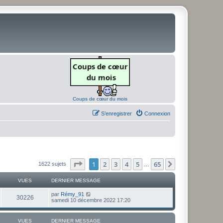
Coups de cœur du mois
S’enregistrer
Connexion
Page
1
sur
65
1
2
3
4
5
65
Suivante
1622 sujets
…
VUES
DERNIER MESSAGE
D
par
Rémy_91
V
30226
e
samedi 10 décembre 2022 17:20
r
u
n
i
VUES
DERNIER MESSAGE
e