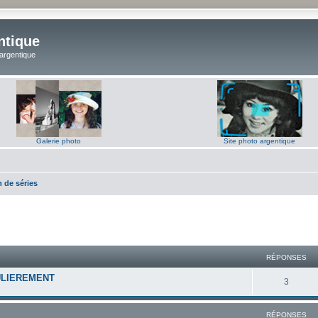
ntique
 argentique
Galerie photo
Site photo argentique
 de séries
RÉPONSES
ULIEREMENT
R
3
é
RÉPONSES
p