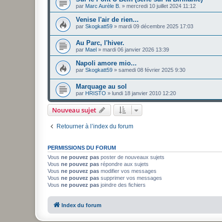
par
Marc Aurèle B.
»
mercredi 10 juillet 2024 11:12
Venise l'air de rien...
par
Skogkatt59
»
mardi 09 décembre 2025 17:03
Au Parc, l'hiver.
par
Mael
»
mardi 06 janvier 2026 13:39
Napoli amore mio...
par
Skogkatt59
»
samedi 08 février 2025 9:30
Marquage au sol
par
HRISTO
»
lundi 18 janvier 2010 12:20
Nouveau sujet
Retourner à l’index du forum
PERMISSIONS DU FORUM
Vous
ne pouvez pas
poster de nouveaux sujets
Vous
ne pouvez pas
répondre aux sujets
Vous
ne pouvez pas
modifier vos messages
Vous
ne pouvez pas
supprimer vos messages
Vous
ne pouvez pas
joindre des fichiers
Index du forum