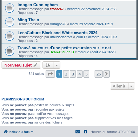
Imogen Cunningham
Dernier message par
frost242
«
vendredi 22 novembre 2024 7:56
Réponses :
7
Ming Thein
Dernier message par
vdragon76
«
mardi 29 octobre 2024 12:19
LensCulture Black and White awards 2024
Dernier message par
mauricelacroix
«
jeudi 17 octobre 2024 10:03
Réponses :
2
Trouvé au cours d'une petite excursion sur le net
Dernier message par
Jean-Claude.B
«
mardi 20 août 2024 16:29
Réponses :
4
Nouveau sujet
Page
1
sur
26
1
2
3
4
5
26
Suivante
641 sujets
…
Aller à
PERMISSIONS DU FORUM
Vous
ne pouvez pas
poster de nouveaux sujets
Vous
ne pouvez pas
répondre aux sujets
Vous
ne pouvez pas
modifier vos messages
Vous
ne pouvez pas
supprimer vos messages
Vous
ne pouvez pas
joindre des fichiers
Index du forum
Heures au format
UTC+02:00