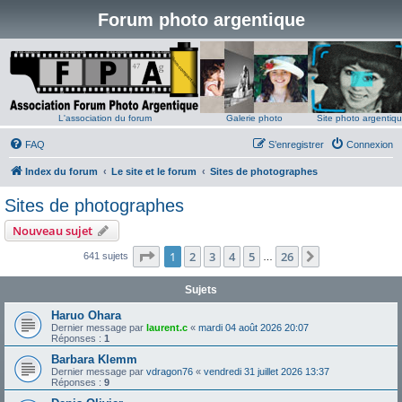
Forum photo argentique
L'association du forum
Galerie photo
Site photo argentiq
FAQ
S’enregistrer
Connexion
Index du forum
Le site et le forum
Sites de photographes
Sites de photographes
Nouveau sujet
Page
1
sur
26
1
2
3
4
5
26
Suivante
641 sujets
…
Sujets
Haruo Ohara
Dernier message par
laurent.c
«
mardi 04 août 2026 20:07
Réponses :
1
Barbara Klemm
Dernier message par
vdragon76
«
vendredi 31 juillet 2026 13:37
Réponses :
9