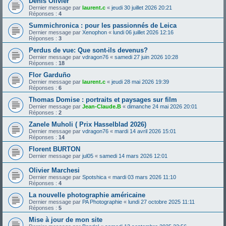
Denis Olivier
Dernier message par
laurent.c
«
jeudi 30 juillet 2026 20:21
Réponses :
4
Summichronica : pour les passionnés de Leica
Dernier message par
Xenophon
«
lundi 06 juillet 2026 12:16
Réponses :
3
Perdus de vue: Que sont-ils devenus?
Dernier message par
vdragon76
«
samedi 27 juin 2026 10:28
Réponses :
18
Flor Garduño
Dernier message par
laurent.c
«
jeudi 28 mai 2026 19:39
Réponses :
6
Thomas Domise : portraits et paysages sur film
Dernier message par
Jean-Claude.B
«
dimanche 24 mai 2026 20:01
Réponses :
2
Zanele Muholi ( Prix Hasselblad 2026)
Dernier message par
vdragon76
«
mardi 14 avril 2026 15:01
Réponses :
14
Florent BURTON
Dernier message par
jul05
«
samedi 14 mars 2026 12:01
Olivier Marchesi
Dernier message par
Spotshica
«
mardi 03 mars 2026 11:10
Réponses :
4
La nouvelle photographie américaine
Dernier message par
PA Photographie
«
lundi 27 octobre 2025 11:11
Réponses :
5
Mise à jour de mon site