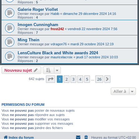
Réponses :
5
Galerie Roger Viollet
Dernier message par
Habib
«
dimanche 29 décembre 2024 14:16
Réponses :
4
Imogen Cunningham
Dernier message par
frost242
«
vendredi 22 novembre 2024 7:56
Réponses :
7
Ming Thein
Dernier message par
vdragon76
«
mardi 29 octobre 2024 12:19
LensCulture Black and White awards 2024
Dernier message par
mauricelacroix
«
jeudi 17 octobre 2024 10:03
Réponses :
2
Nouveau sujet
Page
1
sur
26
1
2
3
4
5
26
Suivante
642 sujets
…
Aller à
PERMISSIONS DU FORUM
Vous
ne pouvez pas
poster de nouveaux sujets
Vous
ne pouvez pas
répondre aux sujets
Vous
ne pouvez pas
modifier vos messages
Vous
ne pouvez pas
supprimer vos messages
Vous
ne pouvez pas
joindre des fichiers
Index du forum
Heures au format
UTC+02:00