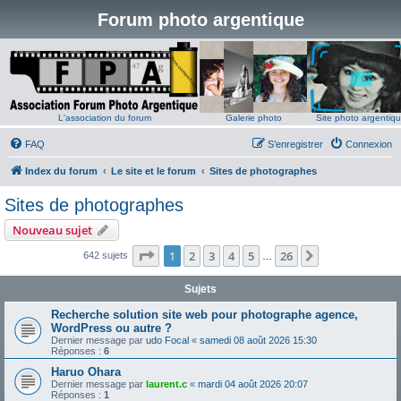
Forum photo argentique
L'association du forum
Galerie photo
Site photo argentiq
FAQ
S’enregistrer
Connexion
Index du forum
Le site et le forum
Sites de photographes
Sites de photographes
Nouveau sujet
Page
1
sur
26
1
2
3
4
5
26
Suivante
642 sujets
…
Sujets
Recherche solution site web pour photographe agence,
WordPress ou autre ?
Dernier message par
udo Focal
«
samedi 08 août 2026 15:30
Réponses :
6
Haruo Ohara
Dernier message par
laurent.c
«
mardi 04 août 2026 20:07
Réponses :
1