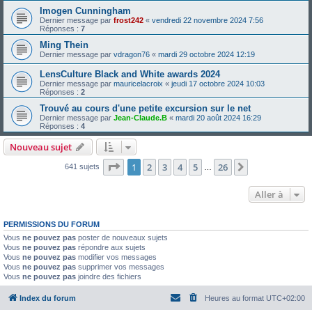
Imogen Cunningham
Dernier message par
frost242
«
vendredi 22 novembre 2024 7:56
Réponses :
7
Ming Thein
Dernier message par
vdragon76
«
mardi 29 octobre 2024 12:19
LensCulture Black and White awards 2024
Dernier message par
mauricelacroix
«
jeudi 17 octobre 2024 10:03
Réponses :
2
Trouvé au cours d'une petite excursion sur le net
Dernier message par
Jean-Claude.B
«
mardi 20 août 2024 16:29
Réponses :
4
Nouveau sujet
Page
1
sur
26
1
2
3
4
5
26
Suivante
641 sujets
…
Aller à
PERMISSIONS DU FORUM
Vous
ne pouvez pas
poster de nouveaux sujets
Vous
ne pouvez pas
répondre aux sujets
Vous
ne pouvez pas
modifier vos messages
Vous
ne pouvez pas
supprimer vos messages
Vous
ne pouvez pas
joindre des fichiers
Index du forum
Heures au format
UTC+02:00