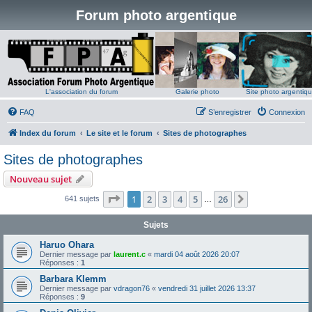
Forum photo argentique
L'association du forum
Galerie photo
Site photo argentiq
FAQ
S’enregistrer
Connexion
Index du forum
Le site et le forum
Sites de photographes
Sites de photographes
Nouveau sujet
Page
1
sur
26
1
2
3
4
5
26
Suivante
641 sujets
…
Sujets
Haruo Ohara
Dernier message par
laurent.c
«
mardi 04 août 2026 20:07
Réponses :
1
Barbara Klemm
Dernier message par
vdragon76
«
vendredi 31 juillet 2026 13:37
Réponses :
9