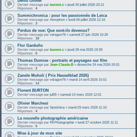
Denis Olivier
Dernier message par
laurent.c
«
jeudi 30 juillet 2026 20:21
Réponses :
4
Summichronica : pour les passionnés de Leica
Dernier message par
Xenophon
«
lundi 06 juillet 2026 12:16
Réponses :
3
Perdus de vue: Que sont-ils devenus?
Dernier message par
vdragon76
«
samedi 27 juin 2026 10:28
Réponses :
18
Flor Garduño
Dernier message par
laurent.c
«
jeudi 28 mai 2026 19:39
Réponses :
6
Thomas Domise : portraits et paysages sur film
Dernier message par
Jean-Claude.B
«
dimanche 24 mai 2026 20:01
Réponses :
2
Zanele Muholi ( Prix Hasselblad 2026)
Dernier message par
vdragon76
«
mardi 14 avril 2026 15:01
Réponses :
14
Florent BURTON
Dernier message par
jul05
«
samedi 14 mars 2026 12:01
Olivier Marchesi
Dernier message par
Spotshica
«
mardi 03 mars 2026 11:10
Réponses :
4
La nouvelle photographie américaine
Dernier message par
PA Photographie
«
lundi 27 octobre 2025 11:11
Réponses :
5
Mise à jour de mon site