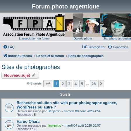
Forum photo argentique
L'association du forum
Galerie photo
Site photo argentiq
FAQ
S’enregistrer
Connexion
Index du forum
Le site et le forum
Sites de photographes
Sites de photographes
Nouveau sujet
Page
1
sur
26
1
2
3
4
5
26
Suivante
642 sujets
…
Sujets
Recherche solution site web pour photographe agence,
WordPress ou autre ?
Dernier message par
Benjamin
«
samedi 08 août 2026 4:54
Réponses :
5
Haruo Ohara
Dernier message par
laurent.c
«
mardi 04 août 2026 20:07
Réponses :
1