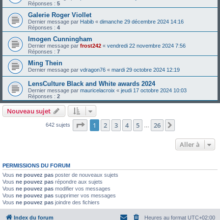
Réponses :
5
Galerie Roger Viollet
Dernier message par
Habib
«
dimanche 29 décembre 2024 14:16
Réponses :
4
Imogen Cunningham
Dernier message par
frost242
«
vendredi 22 novembre 2024 7:56
Réponses :
7
Ming Thein
Dernier message par
vdragon76
«
mardi 29 octobre 2024 12:19
LensCulture Black and White awards 2024
Dernier message par
mauricelacroix
«
jeudi 17 octobre 2024 10:03
Réponses :
2
Nouveau sujet
Page
1
sur
26
1
2
3
4
5
26
Suivante
642 sujets
…
Aller à
PERMISSIONS DU FORUM
Vous
ne pouvez pas
poster de nouveaux sujets
Vous
ne pouvez pas
répondre aux sujets
Vous
ne pouvez pas
modifier vos messages
Vous
ne pouvez pas
supprimer vos messages
Vous
ne pouvez pas
joindre des fichiers
Index du forum
Heures au format
UTC+02:00