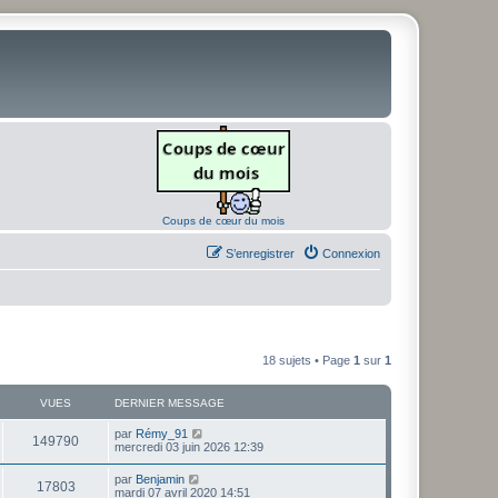
Coups de cœur du mois
S’enregistrer
Connexion
18 sujets • Page
1
sur
1
VUES
DERNIER MESSAGE
D
par
Rémy_91
V
149790
e
mercredi 03 juin 2026 12:39
r
u
n
D
par
Benjamin
V
17803
i
e
mardi 07 avril 2020 14:51
e