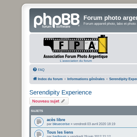
Forum photo arge
Forum appareil photo, labo et photo
L'association du forum
FAQ
Index du forum
Informations générales
Serendipity Expe
Serendipity Experience
Nouveau sujet
SUJETS
acès libre
par
bleuecerise
»
vendredi 03 avril 2020 18:19
Tous les liens
par
hariboum
»
vendredi 29 juin 2012 21:12