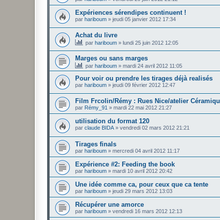
Expériences sérendipes continuent !
par
hariboum
»
jeudi 05 janvier 2012 17:34
Achat du livre
par
hariboum
»
lundi 25 juin 2012 12:05
Marges ou sans marges
par
hariboum
»
mardi 24 avril 2012 11:05
Pour voir ou prendre les tirages déjà realisés
par
hariboum
»
jeudi 09 février 2012 12:47
Film Frcolin/Rémy : Rues Nice/atelier Céramiq
par
Rémy_91
»
mardi 22 mai 2012 21:27
utilisation du format 120
par
claude BIDA
»
vendredi 02 mars 2012 21:21
Tirages finals
par
hariboum
»
mercredi 04 avril 2012 11:17
Expérience #2: Feeding the book
par
hariboum
»
mardi 10 avril 2012 20:42
Une idée comme ca, pour ceux que ca tente
par
hariboum
»
jeudi 29 mars 2012 13:03
Récupérer une amorce
par
hariboum
»
vendredi 16 mars 2012 12:13