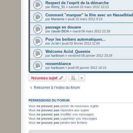
Respect de l'esprit de la démarche
par
Rémy_91
»
samedi 10 mars 2012 10:13
Comment "marquer" le film avec un Hasselblad
par
Marianne
»
jeudi 15 mars 2012 9:14
passage en douane
par
claude BIDA
»
mardi 06 mars 2012 22:28
Pour les boitiers automatiques...
par
Ju bil
»
jeudi 02 février 2012 11:04
Welcome Aciid_Queenie
par
hariboum
»
vendredi 06 janvier 2012 23:28
ressemblance
par
hariboum
»
jeudi 05 janvier 2012 18:15
Nouveau sujet
Retourner à l’index du forum
PERMISSIONS DU FORUM
Vous
ne pouvez pas
poster de nouveaux sujets
Vous
ne pouvez pas
répondre aux sujets
Vous
ne pouvez pas
modifier vos messages
Vous
ne pouvez pas
supprimer vos messages
Vous
ne pouvez pas
joindre des fichiers