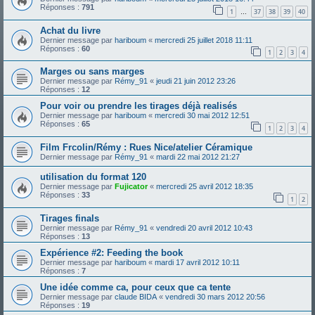
Réponses :
791
1
37
38
39
40
…
Achat du livre
Dernier message par
hariboum
«
mercredi 25 juillet 2018 11:11
Réponses :
60
1
2
3
4
Marges ou sans marges
Dernier message par
Rémy_91
«
jeudi 21 juin 2012 23:26
Réponses :
12
Pour voir ou prendre les tirages déjà realisés
Dernier message par
hariboum
«
mercredi 30 mai 2012 12:51
Réponses :
65
1
2
3
4
Film Frcolin/Rémy : Rues Nice/atelier Céramique
Dernier message par
Rémy_91
«
mardi 22 mai 2012 21:27
utilisation du format 120
Dernier message par
Fujicator
«
mercredi 25 avril 2012 18:35
Réponses :
33
1
2
Tirages finals
Dernier message par
Rémy_91
«
vendredi 20 avril 2012 10:43
Réponses :
13
Expérience #2: Feeding the book
Dernier message par
hariboum
«
mardi 17 avril 2012 10:11
Réponses :
7
Une idée comme ca, pour ceux que ca tente
Dernier message par
claude BIDA
«
vendredi 30 mars 2012 20:56
Réponses :
19