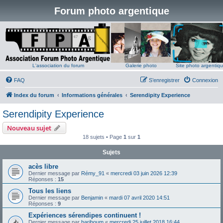
Forum photo argentique
L'association du forum
Galerie photo
Site photo argentiq
FAQ
S’enregistrer
Connexion
Index du forum
Informations générales
Serendipity Experience
Serendipity Experience
Nouveau sujet
18 sujets • Page
1
sur
1
Sujets
acès libre
Dernier message par
Rémy_91
«
mercredi 03 juin 2026 12:39
Réponses :
15
Tous les liens
Dernier message par
Benjamin
«
mardi 07 avril 2020 14:51
Réponses :
9
Expériences sérendipes continuent !
Dernier message par
hariboum
«
mercredi 25 juillet 2018 16:44